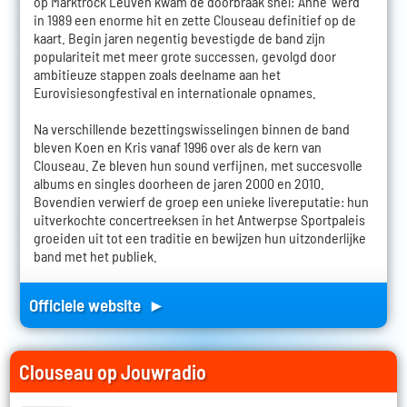
op Marktrock Leuven kwam de doorbraak snel: 'Anne' werd
in 1989 een enorme hit en zette Clouseau definitief op de
kaart. Begin jaren negentig bevestigde de band zijn
populariteit met meer grote successen, gevolgd door
ambitieuze stappen zoals deelname aan het
Eurovisiesongfestival en internationale opnames.
Na verschillende bezettingswisselingen binnen de band
bleven Koen en Kris vanaf 1996 over als de kern van
Clouseau. Ze bleven hun sound verfijnen, met succesvolle
albums en singles doorheen de jaren 2000 en 2010.
Bovendien verwierf de groep een unieke livereputatie: hun
uitverkochte concertreeksen in het Antwerpse Sportpaleis
groeiden uit tot een traditie en bewijzen hun uitzonderlijke
band met het publiek.
Officiele website ►
Clouseau op Jouwradio