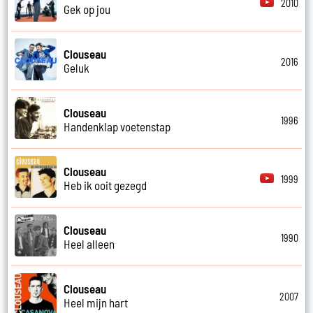
2010
Gek op jou
Clouseau
2016
Geluk
Clouseau
1996
Handenklap voetenstap
Clouseau
1999
Heb ik ooit gezegd
Clouseau
1990
Heel alleen
Clouseau
2007
Heel mijn hart