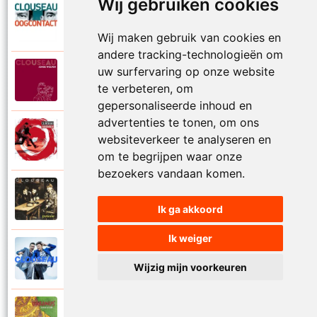
Wij gebruiken cookies
Clouseau
2007
Oogcontact
Wij maken gebruik van cookies en
andere tracking-technologieën om
uw surfervaring op onze website
Clouseau
2022
Over
te verbeteren, om
gepersonaliseerde inhoud en
advertenties te tonen, om ons
Clouseau
websiteverkeer te analyseren en
2004
Over morgen
om te begrijpen waar onze
bezoekers vandaan komen.
Clouseau
1995
Passie
Ik ga akkoord
Ik weiger
Clouseau
2016
Proefcontract
Wijzig mijn voorkeuren
Clouseau