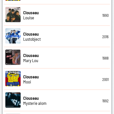
Clouseau
1990
Louise
Clouseau
2016
Lustobject
Clouseau
1988
Mary Lou
Clouseau
2001
Mooi
Clouseau
1992
Mysterie alom