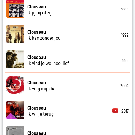
Clouseau
1999
Ik jij hij of zij
Clouseau
1992
Ik kan zonder jou
Clouseau
1996
Ik vind je wel heel lief
Clouseau
2004
Ik volg mijn hart
Clouseau
2017
Ik wil je terug
Clouseau