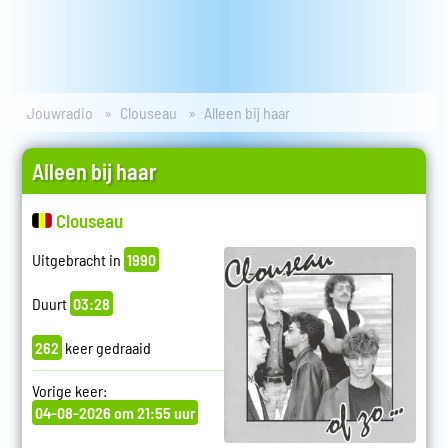
Jouwradio
Clouseau
Alleen bij haar
Alleen bij haar
Clouseau
Uitgebracht in
1990
Duurt
03:28
262
keer gedraaid
Vorige keer:
04-08-2026 om 21:55 uur