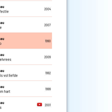
eau
2004
fectie
eau
2007
e
eau
1990
o
eau
2009
elvrees
eau
1992
s vol liefde
eau
1999
m hart
eau
2001
s