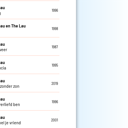
eau
1996
g
au en The Lau
1998
eau
1987
weer
eau
1995
ucia
eau
2019
zonder zon
eau
1996
verliefd ben
eau
2001
el je vriend