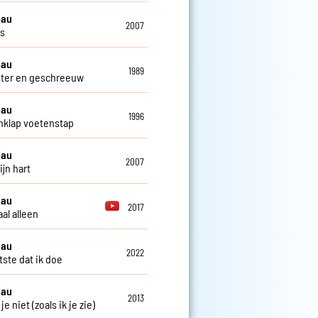
eau
2007
os
eau
1989
ster en geschreeuw
eau
1996
klap voetenstap
eau
2007
ijn hart
eau
2017
al alleen
eau
2022
tste dat ik doe
eau
2013
 je niet (zoals ik je zie)