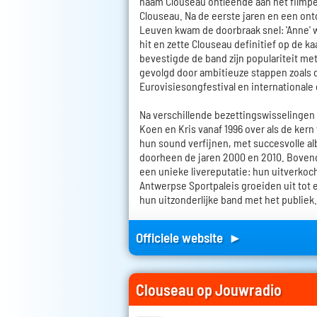
naam Clouseau ontleende aan het filmp
Clouseau. Na de eerste jaren en een on
Leuven kwam de doorbraak snel: 'Anne' 
hit en zette Clouseau definitief op de ka
bevestigde de band zijn populariteit me
gevolgd door ambitieuze stappen zoals
Eurovisiesongfestival en international
Na verschillende bezettingswisselingen
Koen en Kris vanaf 1996 over als de kern
hun sound verfijnen, met succesvolle a
doorheen de jaren 2000 en 2010. Boven
een unieke livereputatie: hun uitverkoc
Antwerpse Sportpaleis groeiden uit tot e
hun uitzonderlijke band met het publiek.
Officiele website ►
Clouseau op Jouwradio