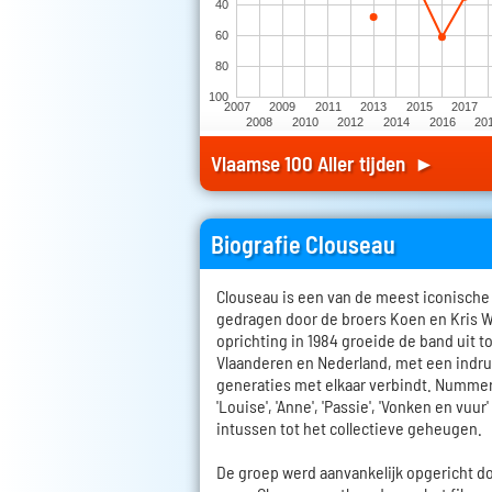
40
60
80
100
2007
2009
2011
2013
2015
2017
2008
2010
2012
2014
2016
20
Vlaamse 100 Aller tijden ►
Biografie Clouseau
Clouseau is een van de meest iconisch
gedragen door de broers Koen en Kris W
oprichting in 1984 groeide de band uit t
Vlaanderen en Nederland, met een indr
generaties met elkaar verbindt. Nummers 
'Louise', 'Anne', 'Passie', 'Vonken en vuur
intussen tot het collectieve geheugen.
De groep werd aanvankelijk opgericht d