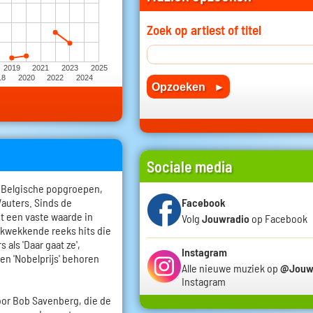
Zoek op artiest of titel
2019
2021
2023
2025
18
2020
2022
2024
Sociale media
e Belgische popgroepen,
Facebook
auters. Sinds de
ot een vaste waarde in
Volg
Jouwradio
op Facebook
ukwekkende reeks hits die
als 'Daar gaat ze',
Instagram
' en 'Nobelprijs' behoren
Alle nieuwe muziek op
@Jouw
Instagram
oor Bob Savenberg, die de