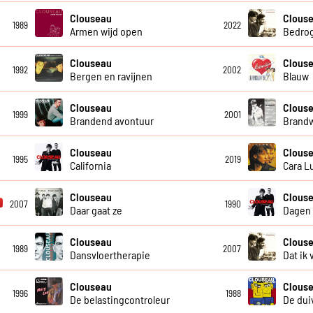
Clouseau
Clous
1989
2022
Armen wijd open
Bedro
Clouseau
Clouse
1992
2002
Bergen en ravijnen
Blauw
Clouseau
Clous
1999
2001
Brandend avontuur
Brand
Clouseau
Clous
1995
2019
California
Cara L
Clouseau
Clous
2007
1990
Daar gaat ze
Dagen 
Clouseau
Clous
1989
2007
Dansvloertherapie
Dat ik 
Clouseau
Clous
1996
1988
De belastingcontroleur
De duiv