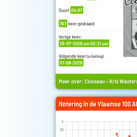
Duurt
04:07
767
keer gedraaid
Vorige keer:
29-07-2026 om 03:21 uur
Volgende keer
:
(schatting)
07-08-2026
Meer over:
Clouseau
•
Kris Wauter
Notering in de Vlaamse 100 Al
1
20