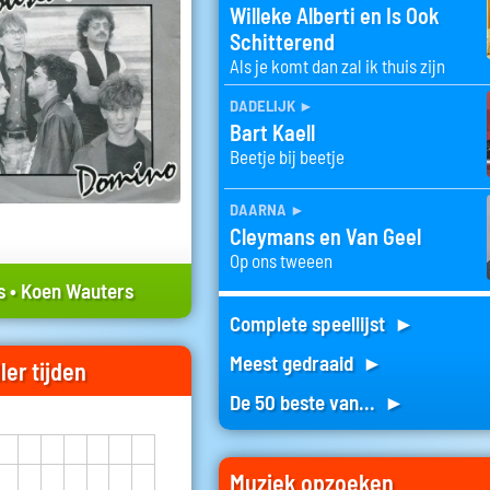
Willeke Alberti en Is Ook
Schitterend
Als je komt dan zal ik thuis zijn
dadelijk
►
Bart Kaell
Beetje bij beetje
daarna
►
Cleymans en Van Geel
Op ons tweeen
s
•
Koen Wauters
Complete speellijst ►
Meest gedraaid ►
ler tijden
De 50 beste van... ►
Muziek opzoeken