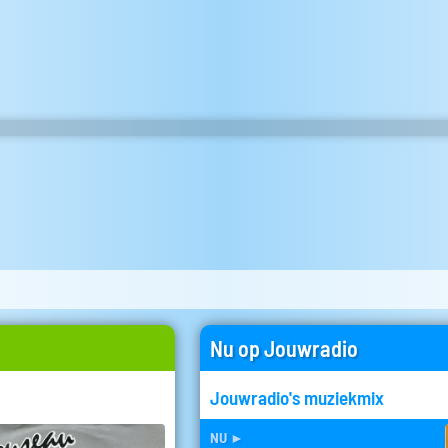
Nu op Jouwradio
Jouwradio's muziekmix
nu
►