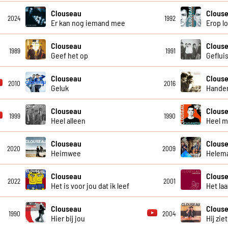
Clouseau
Clous
2024
1992
Er kan nog iemand mee
Erop l
Clouseau
Clous
1989
1991
Geef het op
Geflui
Clouseau
Clous
2010
2016
Geluk
Handen
Clouseau
Clous
1999
1990
Heel alleen
Heel m
Clouseau
Clous
2020
2009
Heimwee
Helema
Clouseau
Clous
2022
2001
Het is voor jou dat ik leef
Het laa
Clouseau
Clous
1990
2004
Hier bij jou
Hij ziet