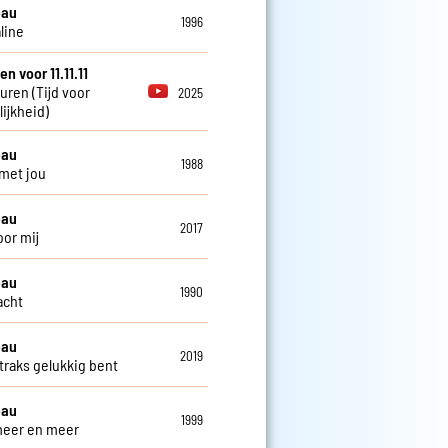
eau
1996
line
en voor 11.11.11
euren (Tijd voor
2025
ijkheid)
eau
1988
 met jou
eau
2017
oor mij
eau
1990
lacht
eau
2019
 straks gelukkig bent
eau
1999
 meer en meer