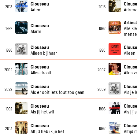
Clouseau
Clous
2013
2016
Adem
Adrena
Artiest
Clouseau
Alle kl
1992
1992
Alarm
mensel
Clouseau
Clous
1996
1990
Alleen bij haar
Alleen
Clouseau
Clous
2004
2007
Alles draait
Alles v
Clouseau
Clous
2022
2009
Als er ooit iets fout zou gaan
Als je 
Clouseau
Clous
1992
1996
Als jij het wil
Als jij
Clouseau
Clous
2013
1992
Altijd heb ik je lief
Altijd