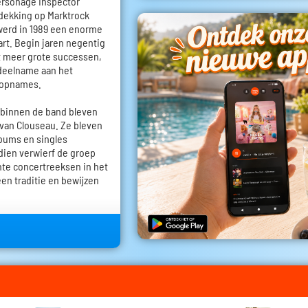
ersonage Inspector
tdekking op Marktrock
werd in 1989 een enorme
art. Begin jaren negentig
t meer grote successen,
 deelname aan het
e opnames.
 binnen de band bleven
 van Clouseau. Ze bleven
lbums en singles
dien verwierf de groep
hte concertreeksen in het
en traditie en bewijzen