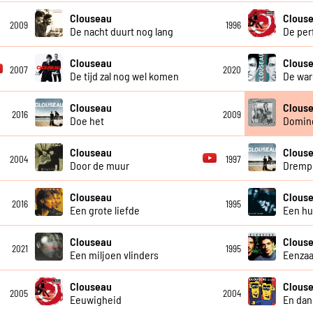
Clouseau
Clous
2009
1996
De nacht duurt nog lang
De per
Clouseau
Clous
2007
2020
De tijd zal nog wel komen
De war
Clouseau
Clous
2016
2009
Doe het
Domin
Clouseau
Clous
2004
1997
Door de muur
Dremp
Clouseau
Clous
2016
1995
Een grote liefde
Een hui
Clouseau
Clous
2021
1995
Een miljoen vlinders
Eenzaa
Clouseau
Clous
2005
2004
Eeuwigheid
En dan