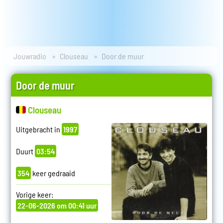
Jouwradio
Clouseau
Door de muur
Door de muur
Clouseau
Uitgebracht in
1997
Duurt
03:54
354
keer gedraaid
Vorige keer:
22-06-2026 om 00:41 uur