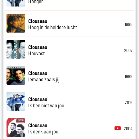
Honger
Clouseau
1995
Hoog in de heldere lucht
Clouseau
2007
Houvast
Clouseau
1999
Iemand zoals jij
Clouseau
2016
Ik ben niet van jou
Clouseau
2004
Ik denk aan jou