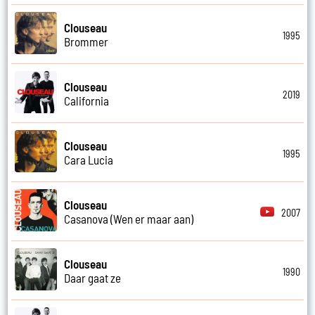
Clouseau
1995
Brommer
Clouseau
2019
California
Clouseau
1995
Cara Lucia
Clouseau
2007
Casanova (Wen er maar aan)
Clouseau
1990
Daar gaat ze