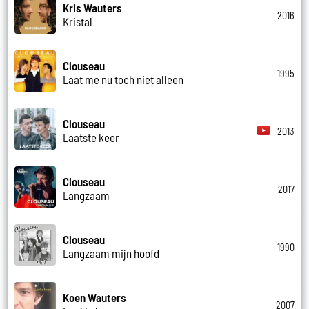
Kris Wauters
2016
Kristal
Clouseau
1995
Laat me nu toch niet alleen
Clouseau
2013
Laatste keer
Clouseau
2017
Langzaam
Clouseau
1990
Langzaam mijn hoofd
Koen Wauters
2007