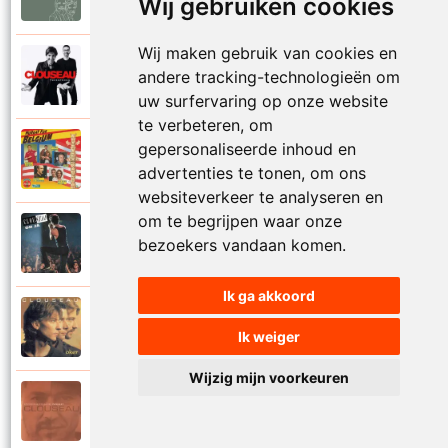
Wij gebruiken cookies
Nu gaat het gebeuren
Wij maken gebruik van cookies en
Clouseau
andere tracking-technologieën om
2020
Nu ik jou voor mij zie staan
uw surfervaring op onze website
te verbeteren, om
gepersonaliseerde inhoud en
Clouseau
1994
Nummer tien
advertenties te tonen, om ons
websiteverkeer te analyseren en
om te begrijpen waar onze
Clouseau
bezoekers vandaan komen.
1990
Oh ja
Ik ga akkoord
Clouseau
1995
Ik weiger
Oker
Wijzig mijn voorkeuren
Clouseau
2004
Onvergetelijke nacht