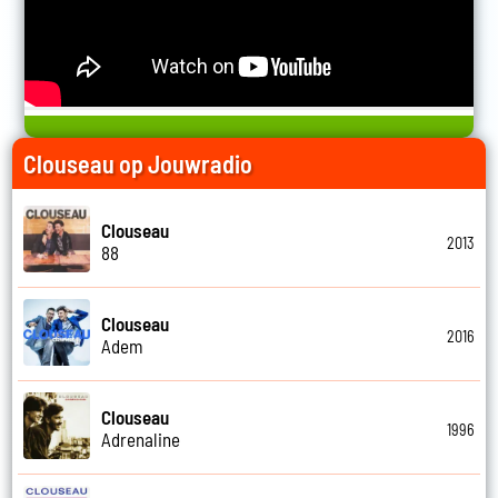
Clouseau op Jouwradio
Clouseau
2013
88
Clouseau
2016
Adem
Clouseau
1996
Adrenaline