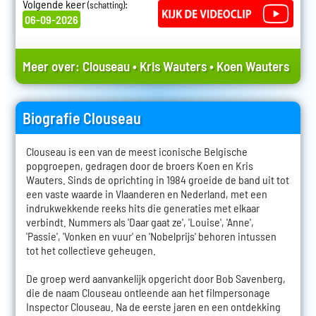
Volgende keer
:
(schatting)
06-09-2026
Meer over:
Clouseau
•
Kris Wauters
•
Koen Wauters
Biografie Clouseau
Clouseau is een van de meest iconische Belgische
popgroepen, gedragen door de broers Koen en Kris
Wauters. Sinds de oprichting in 1984 groeide de band uit tot
een vaste waarde in Vlaanderen en Nederland, met een
indrukwekkende reeks hits die generaties met elkaar
verbindt. Nummers als 'Daar gaat ze', 'Louise', 'Anne',
'Passie', 'Vonken en vuur' en 'Nobelprijs' behoren intussen
tot het collectieve geheugen.
De groep werd aanvankelijk opgericht door Bob Savenberg,
die de naam Clouseau ontleende aan het filmpersonage
Inspector Clouseau. Na de eerste jaren en een ontdekking