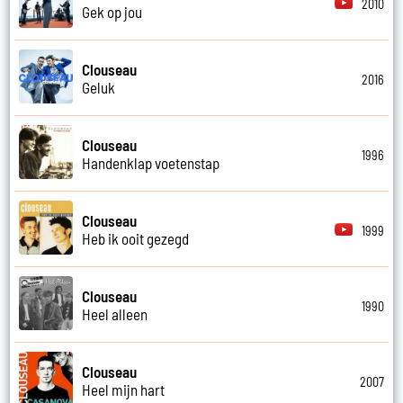
2010
Gek op jou
Clouseau
2016
Geluk
Clouseau
1996
Handenklap voetenstap
Clouseau
1999
Heb ik ooit gezegd
Clouseau
1990
Heel alleen
Clouseau
2007
Heel mijn hart