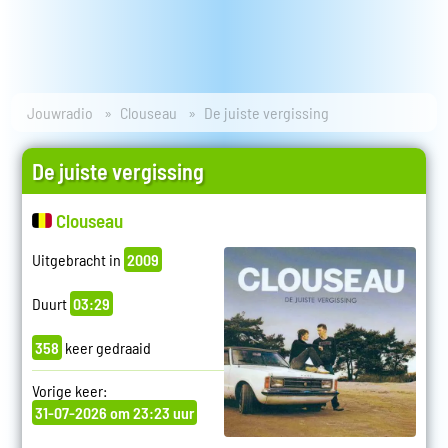
Jouwradio
Clouseau
De juiste vergissing
De juiste vergissing
Clouseau
Uitgebracht in
2009
Duurt
03:29
358
keer gedraaid
Vorige keer:
31-07-2026 om 23:23 uur