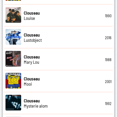
Clouseau
1990
Louise
Clouseau
2016
Lustobject
Clouseau
1988
Mary Lou
Clouseau
2001
Mooi
Clouseau
1992
Mysterie alom