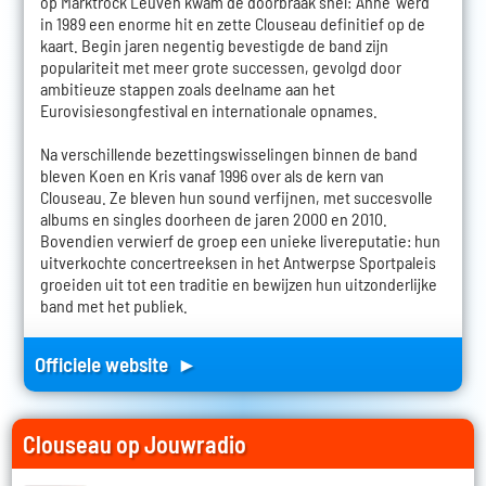
op Marktrock Leuven kwam de doorbraak snel: 'Anne' werd
in 1989 een enorme hit en zette Clouseau definitief op de
kaart. Begin jaren negentig bevestigde de band zijn
populariteit met meer grote successen, gevolgd door
ambitieuze stappen zoals deelname aan het
Eurovisiesongfestival en internationale opnames.
Na verschillende bezettingswisselingen binnen de band
bleven Koen en Kris vanaf 1996 over als de kern van
Clouseau. Ze bleven hun sound verfijnen, met succesvolle
albums en singles doorheen de jaren 2000 en 2010.
Bovendien verwierf de groep een unieke livereputatie: hun
uitverkochte concertreeksen in het Antwerpse Sportpaleis
groeiden uit tot een traditie en bewijzen hun uitzonderlijke
band met het publiek.
Officiele website ►
Clouseau op Jouwradio