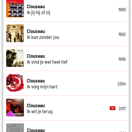
Clouseau
1999
Ik jij hij of zij
Clouseau
1992
Ik kan zonder jou
Clouseau
1996
Ik vind je wel heel lief
Clouseau
2004
Ik volg mijn hart
Clouseau
2017
Ik wil je terug
Clouseau