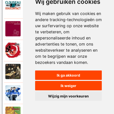
Wij gebruiken cookies
Clouseau
2007
Oogcontact
Wij maken gebruik van cookies en
andere tracking-technologieën om
uw surfervaring op onze website
Clouseau
2022
Over
te verbeteren, om
gepersonaliseerde inhoud en
advertenties te tonen, om ons
Clouseau
websiteverkeer te analyseren en
2004
Over morgen
om te begrijpen waar onze
bezoekers vandaan komen.
Clouseau
1995
Passie
Ik ga akkoord
Ik weiger
Clouseau
2016
Proefcontract
Wijzig mijn voorkeuren
Clouseau