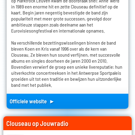
op Marktrock Leuven kwam de doorbraak snel: 'Anne' werd
in 1989 een enorme hit en zette Clouseau definitief op de
kaart. Begin jaren negentig bevestigde de band zijn
populariteit met meer grote successen, gevolgd door
ambitieuze stappen zoals deelname aan het
Eurovisiesongfestival en internationale opnames.
Na verschillende bezettingswisselingen binnen de band
bleven Koen en Kris vanaf 1996 over als de kern van
Clouseau. Ze bleven hun sound verfijnen, met succesvolle
albums en singles doorheen de jaren 2000 en 2010.
Bovendien verwierf de groep een unieke livereputatie: hun
uitverkochte concertreeksen in het Antwerpse Sportpaleis
groeiden uit tot een traditie en bewijzen hun uitzonderlijke
band met het publiek.
Officiele website ►
Clouseau op Jouwradio