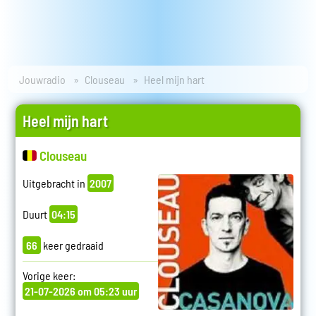
Jouwradio
Clouseau
Heel mijn hart
Heel mijn hart
Clouseau
Uitgebracht in
2007
Duurt
04:15
66
keer gedraaid
Vorige keer:
21-07-2026 om 05:23 uur