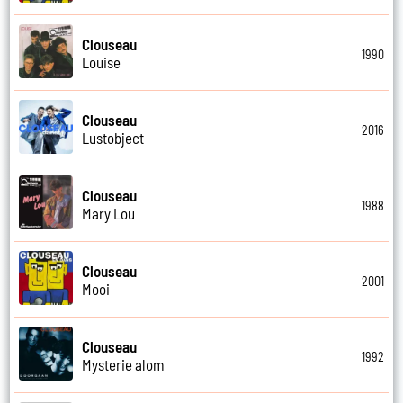
Clouseau
1990
Louise
Clouseau
2016
Lustobject
Clouseau
1988
Mary Lou
Clouseau
2001
Mooi
Clouseau
1992
Mysterie alom