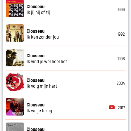
Clouseau
1999
Ik jij hij of zij
Clouseau
1992
Ik kan zonder jou
Clouseau
1996
Ik vind je wel heel lief
Clouseau
2004
Ik volg mijn hart
Clouseau
2017
Ik wil je terug
Clouseau