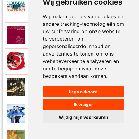
Wij gebruiken cookies
Clouseau
2007
Oogcontact
Wij maken gebruik van cookies en
andere tracking-technologieën om
uw surfervaring op onze website
Clouseau
2022
Over
te verbeteren, om
gepersonaliseerde inhoud en
advertenties te tonen, om ons
Clouseau
websiteverkeer te analyseren en
2004
Over morgen
om te begrijpen waar onze
bezoekers vandaan komen.
Clouseau
1995
Passie
Ik ga akkoord
Ik weiger
Clouseau
2016
Proefcontract
Wijzig mijn voorkeuren
Clouseau