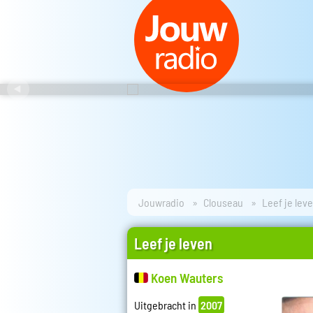
Jouwradio
Clouseau
Leef je lev
Leef je leven
Koen Wauters
Uitgebracht in
2007