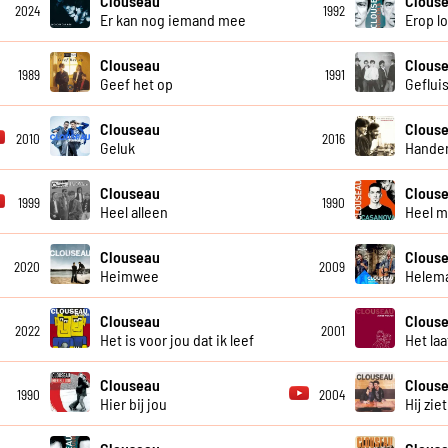
Clouseau
Clous
2024
1992
Er kan nog iemand mee
Erop l
Clouseau
Clous
1989
1991
Geef het op
Geflui
Clouseau
Clous
2010
2016
Geluk
Handen
Clouseau
Clous
1999
1990
Heel alleen
Heel m
Clouseau
Clous
2020
2009
Heimwee
Helema
Clouseau
Clous
2022
2001
Het is voor jou dat ik leef
Het laa
Clouseau
Clous
1990
2004
Hier bij jou
Hij ziet