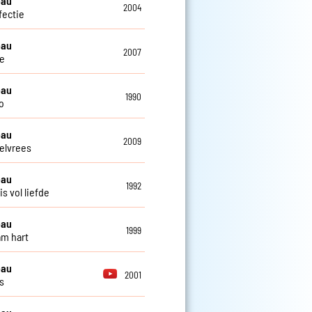
eau
2004
fectie
eau
2007
e
eau
1990
o
eau
2009
elvrees
eau
1992
s vol liefde
eau
1999
m hart
eau
2001
s