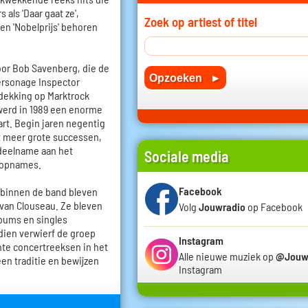
als 'Daar gaat ze',
Zoek op artiest of titel
' en 'Nobelprijs' behoren
oor Bob Savenberg, die de
ersonage Inspector
tdekking op Marktrock
werd in 1989 een enorme
art. Begin jaren negentig
t meer grote successen,
 deelname aan het
Sociale media
e opnames.
Facebook
 binnen de band bleven
 van Clouseau. Ze bleven
Volg
Jouwradio
op Facebook
lbums en singles
dien verwierf de groep
Instagram
hte concertreeksen in het
Alle nieuwe muziek op
@Jouw
en traditie en bewijzen
Instagram