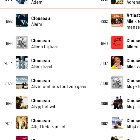
Adem
Adrena
Artiest
Clouseau
Alle kl
1992
1992
Alarm
mensel
Clouseau
Clous
1996
1990
Alleen bij haar
Alleen
Clouseau
Clous
2004
2007
Alles draait
Alles v
Clouseau
Clous
2022
2009
Als er ooit iets fout zou gaan
Als je 
Clouseau
Clous
1992
1996
Als jij het wil
Als jij
Clouseau
Clous
2013
1992
Altijd heb ik je lief
Altijd