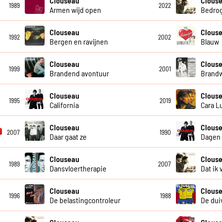
Clouseau
Clous
1989
2022
Armen wijd open
Bedro
Clouseau
Clouse
1992
2002
Bergen en ravijnen
Blauw
Clouseau
Clous
1999
2001
Brandend avontuur
Brand
Clouseau
Clous
1995
2019
California
Cara L
Clouseau
Clous
2007
1990
Daar gaat ze
Dagen 
Clouseau
Clous
1989
2007
Dansvloertherapie
Dat ik 
Clouseau
Clous
1996
1988
De belastingcontroleur
De duiv