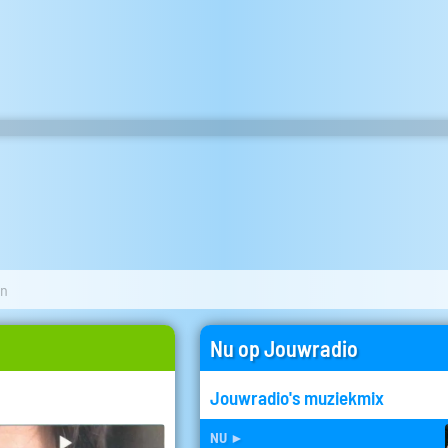
en
Nu op Jouwradio
Jouwradio's muziekmix
nu
►