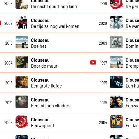
Clouseau
Clous
2009
1996
De nacht duurt nog lang
De per
Clouseau
Clous
2007
2020
De tijd zal nog wel komen
De war
Clouseau
Clous
2016
2009
Doe het
Domin
Clouseau
Clous
2004
1997
Door de muur
Dremp
Clouseau
Clous
2016
1995
Een grote liefde
Een hui
Clouseau
Clous
2021
1995
Een miljoen vlinders
Eenzaa
Clouseau
Clous
2005
2004
Eeuwigheid
En dan