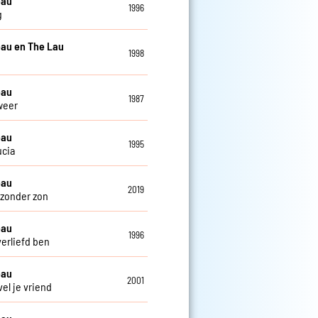
eau
1996
g
au en The Lau
1998
eau
1987
weer
eau
1995
ucia
eau
2019
zonder zon
eau
1996
verliefd ben
eau
2001
el je vriend