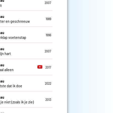
eau
2007
os
eau
1989
ster en geschreeuw
eau
1996
klap voetenstap
eau
2007
ijn hart
eau
2017
al alleen
eau
2022
tste dat ik doe
eau
2013
 je niet (zoals ik je zie)