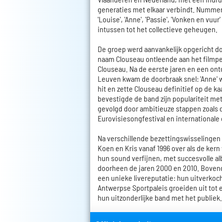
generaties met elkaar verbindt. Nummers 
'Louise', 'Anne', 'Passie', 'Vonken en vuur
intussen tot het collectieve geheugen.
De groep werd aanvankelijk opgericht d
naam Clouseau ontleende aan het filmp
Clouseau. Na de eerste jaren en een on
Leuven kwam de doorbraak snel: 'Anne' 
hit en zette Clouseau definitief op de ka
bevestigde de band zijn populariteit me
gevolgd door ambitieuze stappen zoals
Eurovisiesongfestival en international
Na verschillende bezettingswisselingen
Koen en Kris vanaf 1996 over als de kern
hun sound verfijnen, met succesvolle a
doorheen de jaren 2000 en 2010. Boven
een unieke livereputatie: hun uitverkoc
Antwerpse Sportpaleis groeiden uit tot e
hun uitzonderlijke band met het publiek.