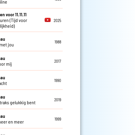
line
en voor 11.11.11
euren (Tijd voor
2025
ijkheid)
eau
1988
 met jou
eau
2017
oor mij
eau
1990
lacht
eau
2019
 straks gelukkig bent
eau
1999
 meer en meer