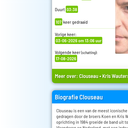
Duurt
03:38
107
keer gedraaid
Vorige keer:
03-06-2026 om 13:06 uur
Volgende keer
:
(schatting)
17-08-2026
Meer over:
Clouseau
•
Kris Wauter
Biografie Clouseau
Clouseau is een van de meest iconisch
gedragen door de broers Koen en Kris W
oprichting in 1984 groeide de band uit t
Vlaanderen en Nederland, met een indr