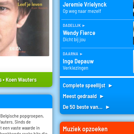
Jeremie Vrielynck
Op weg naar mezelf
dadelijk
►
Wendy Fierce
Dicht bij jou
daarna
►
Inge Depauw
Verkiezingen
s
•
Koen Wauters
Complete speellijst ►
Meest gedraaid ►
De 50 beste van... ►
e Belgische popgroepen,
auters. Sinds de
Muziek opzoeken
ot een vaste waarde in
ukwekkende reeks hits die