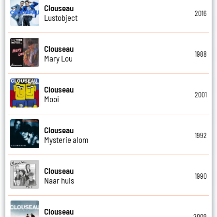
Clouseau
2016
Lustobject
Clouseau
1988
Mary Lou
Clouseau
2001
Mooi
Clouseau
1992
Mysterie alom
Clouseau
1990
Naar huis
Clouseau
2009