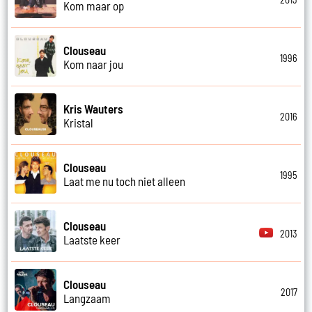
Kom maar op
Clouseau
1996
Kom naar jou
Kris Wauters
2016
Kristal
Clouseau
1995
Laat me nu toch niet alleen
Clouseau
2013
Laatste keer
Clouseau
2017
Langzaam