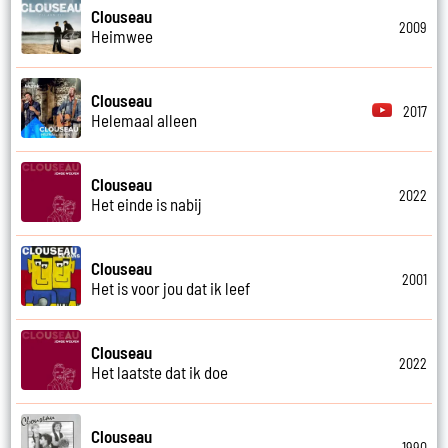
Clouseau
2009
Heimwee
Clouseau
2017
Helemaal alleen
Clouseau
2022
Het einde is nabij
Clouseau
2001
Het is voor jou dat ik leef
Clouseau
2022
Het laatste dat ik doe
Clouseau
1990