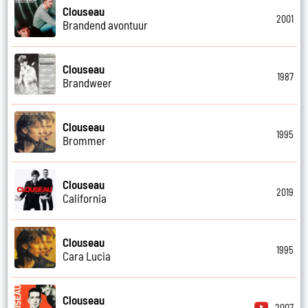
Clouseau
2001
Brandend avontuur
Clouseau
1987
Brandweer
Clouseau
1995
Brommer
Clouseau
2019
California
Clouseau
1995
Cara Lucia
Clouseau
2007