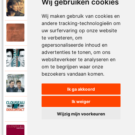
Wij gebruiken cookies
Clouseau
1995
Oker
Wij maken gebruik van cookies en
andere tracking-technologieën om
Clouseau
uw surfervaring op onze website
2004
Onvergetelijke nacht
te verbeteren, om
gepersonaliseerde inhoud en
advertenties te tonen, om ons
Clouseau
2007
websiteverkeer te analyseren en
Onvolmaakt
om te begrijpen waar onze
bezoekers vandaan komen.
Clouseau
2013
Onvoorwaardelijk wij
Ik ga akkoord
Ik weiger
Clouseau
2007
Oogcontact
Wijzig mijn voorkeuren
Clouseau
2022