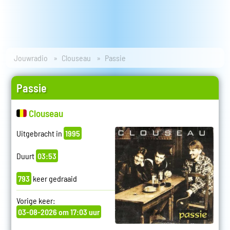
Jouwradio
Clouseau
Passie
Passie
Clouseau
Uitgebracht in
1995
Duurt
03:53
793
keer gedraaid
Vorige keer:
03-08-2026 om 17:03 uur