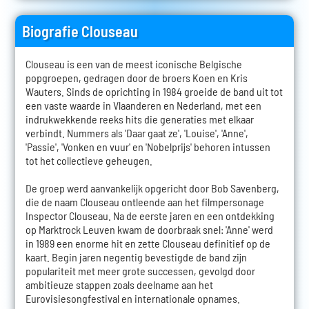
Biografie Clouseau
Clouseau is een van de meest iconische Belgische
popgroepen, gedragen door de broers Koen en Kris
Wauters. Sinds de oprichting in 1984 groeide de band uit tot
een vaste waarde in Vlaanderen en Nederland, met een
indrukwekkende reeks hits die generaties met elkaar
verbindt. Nummers als 'Daar gaat ze', 'Louise', 'Anne',
'Passie', 'Vonken en vuur' en 'Nobelprijs' behoren intussen
tot het collectieve geheugen.
De groep werd aanvankelijk opgericht door Bob Savenberg,
die de naam Clouseau ontleende aan het filmpersonage
Inspector Clouseau. Na de eerste jaren en een ontdekking
op Marktrock Leuven kwam de doorbraak snel: 'Anne' werd
in 1989 een enorme hit en zette Clouseau definitief op de
kaart. Begin jaren negentig bevestigde de band zijn
populariteit met meer grote successen, gevolgd door
ambitieuze stappen zoals deelname aan het
Eurovisiesongfestival en internationale opnames.