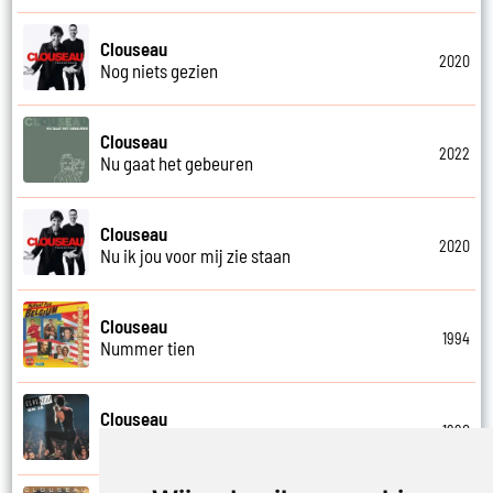
Clouseau
2020
Nog niets gezien
Clouseau
2022
Nu gaat het gebeuren
Clouseau
2020
Nu ik jou voor mij zie staan
Clouseau
1994
Nummer tien
Clouseau
1990
Oh ja