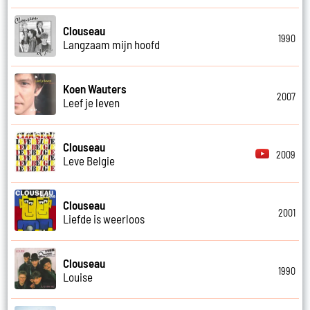
Clouseau
1990
Langzaam mijn hoofd
Koen Wauters
2007
Leef je leven
Clouseau
2009
Leve Belgie
Clouseau
2001
Liefde is weerloos
Clouseau
1990
Louise