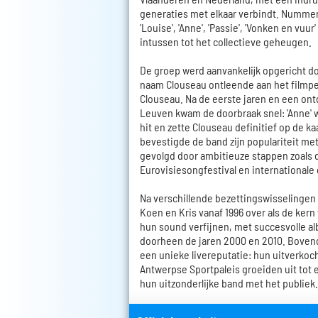
generaties met elkaar verbindt. Nummers 
'Louise', 'Anne', 'Passie', 'Vonken en vuur
intussen tot het collectieve geheugen.
De groep werd aanvankelijk opgericht d
naam Clouseau ontleende aan het filmp
Clouseau. Na de eerste jaren en een on
Leuven kwam de doorbraak snel: 'Anne' 
hit en zette Clouseau definitief op de ka
bevestigde de band zijn populariteit me
gevolgd door ambitieuze stappen zoals
Eurovisiesongfestival en international
Na verschillende bezettingswisselingen
Koen en Kris vanaf 1996 over als de kern
hun sound verfijnen, met succesvolle a
doorheen de jaren 2000 en 2010. Boven
een unieke livereputatie: hun uitverkoc
Antwerpse Sportpaleis groeiden uit tot e
hun uitzonderlijke band met het publiek.