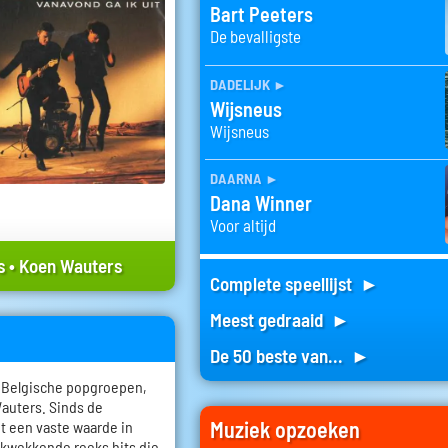
Bart Peeters
De bevalligste
dadelijk
►
Wijsneus
Wijsneus
daarna
►
Dana Winner
Voor altijd
s
•
Koen Wauters
Complete speellijst ►
Meest gedraaid ►
De 50 beste van... ►
e Belgische popgroepen,
auters. Sinds de
Muziek opzoeken
ot een vaste waarde in
ukwekkende reeks hits die