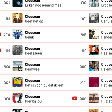
Clouseau
Clous
2024
1992
Er kan nog iemand mee
Erop l
Clouseau
Clous
1989
1991
Geef het op
Geflui
Clouseau
Clous
2010
2016
Geluk
Handen
Clouseau
Clous
1999
1990
Heel alleen
Heel m
Clouseau
Clous
2020
2009
Heimwee
Helema
Clouseau
Clous
2022
2001
Het is voor jou dat ik leef
Het laa
Clouseau
Clous
1990
2004
Hier bij jou
Hij ziet