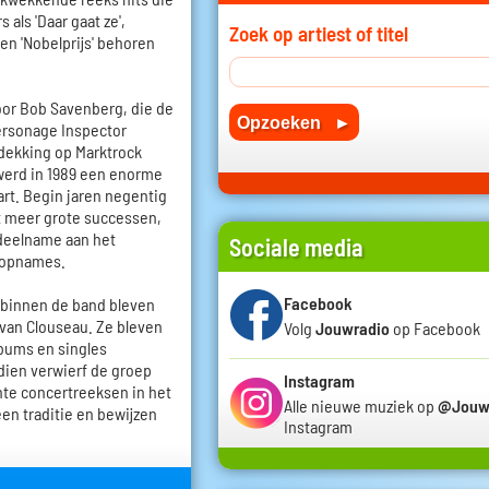
als 'Daar gaat ze',
Zoek op artiest of titel
' en 'Nobelprijs' behoren
oor Bob Savenberg, die de
ersonage Inspector
tdekking op Marktrock
werd in 1989 een enorme
art. Begin jaren negentig
t meer grote successen,
 deelname aan het
Sociale media
e opnames.
Facebook
 binnen de band bleven
 van Clouseau. Ze bleven
Volg
Jouwradio
op Facebook
lbums en singles
dien verwierf de groep
Instagram
hte concertreeksen in het
Alle nieuwe muziek op
@Jouw
en traditie en bewijzen
Instagram