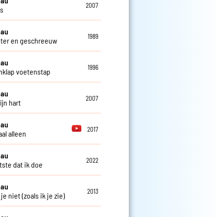
eau
2007
os
eau
1989
ster en geschreeuw
eau
1996
klap voetenstap
eau
2007
ijn hart
eau
2017
al alleen
eau
2022
tste dat ik doe
eau
2013
 je niet (zoals ik je zie)