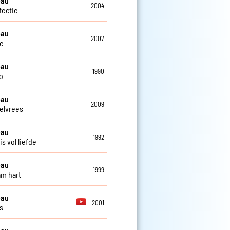
eau
2004
fectie
eau
2007
e
eau
1990
o
eau
2009
elvrees
eau
1992
s vol liefde
eau
1999
m hart
eau
2001
s