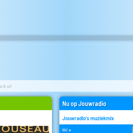
 ik uit
Nu op Jouwradio
Jouwradio's muziekmix
nu
►