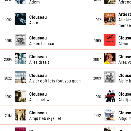
Adem
Adrena
Artiest
Clouseau
Alle kl
1992
1992
Alarm
mensel
Clouseau
Clous
1996
1990
Alleen bij haar
Alleen
Clouseau
Clous
2004
2007
Alles draait
Alles v
Clouseau
Clous
2022
2009
Als er ooit iets fout zou gaan
Als je 
Clouseau
Clous
1992
1996
Als jij het wil
Als jij
Clouseau
Clous
2013
1992
Altijd heb ik je lief
Altijd