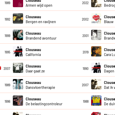
Clouseau
Clous
1989
2022
Armen wijd open
Bedro
Clouseau
Clouse
1992
2002
Bergen en ravijnen
Blauw
Clouseau
Clous
1999
2001
Brandend avontuur
Brand
Clouseau
Clous
1995
2019
California
Cara L
Clouseau
Clous
2007
1990
Daar gaat ze
Dagen 
Clouseau
Clous
1989
2007
Dansvloertherapie
Dat ik 
Clouseau
Clous
1996
1988
De belastingcontroleur
De duiv