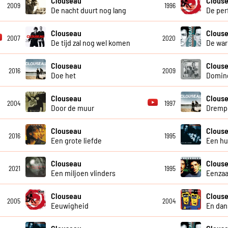
Clouseau
Clous
2009
1996
De nacht duurt nog lang
De per
Clouseau
Clous
2007
2020
De tijd zal nog wel komen
De war
Clouseau
Clous
2016
2009
Doe het
Domin
Clouseau
Clous
2004
1997
Door de muur
Dremp
Clouseau
Clous
2016
1995
Een grote liefde
Een hui
Clouseau
Clous
2021
1995
Een miljoen vlinders
Eenzaa
Clouseau
Clous
2005
2004
Eeuwigheid
En dan