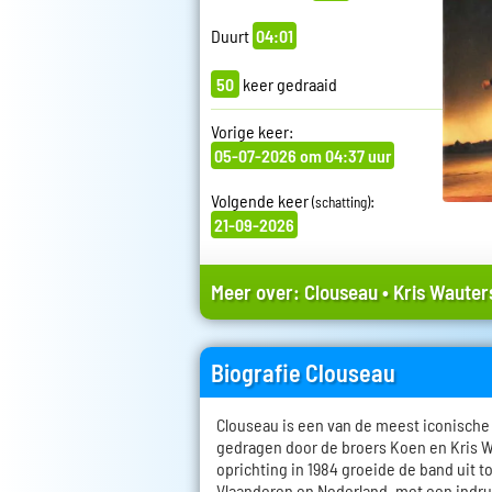
Duurt
04:01
50
keer gedraaid
Vorige keer:
05-07-2026 om 04:37 uur
Volgende keer
:
(schatting)
21-09-2026
Meer over:
Clouseau
•
Kris Wauter
Biografie Clouseau
Clouseau is een van de meest iconisch
gedragen door de broers Koen en Kris W
oprichting in 1984 groeide de band uit t
Vlaanderen en Nederland, met een indr