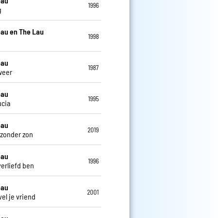
eau
1996
g
au en The Lau
1998
eau
1987
weer
eau
1995
ucia
eau
2019
zonder zon
eau
1996
verliefd ben
eau
2001
el je vriend