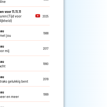
line
en voor 11.11.11
euren (Tijd voor
2025
ijkheid)
eau
1988
 met jou
eau
2017
oor mij
eau
1990
lacht
eau
2019
 straks gelukkig bent
eau
1999
 meer en meer