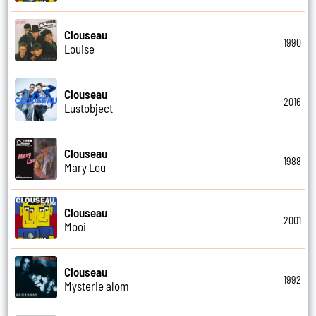
Clouseau
1990
Louise
Clouseau
2016
Lustobject
Clouseau
1988
Mary Lou
Clouseau
2001
Mooi
Clouseau
1992
Mysterie alom