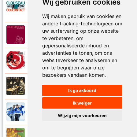
Wij gebruiken cookies
Clouseau
2007
Oogcontact
Wij maken gebruik van cookies en
andere tracking-technologieën om
uw surfervaring op onze website
Clouseau
2022
Over
te verbeteren, om
gepersonaliseerde inhoud en
advertenties te tonen, om ons
Clouseau
websiteverkeer te analyseren en
2004
Over morgen
om te begrijpen waar onze
bezoekers vandaan komen.
Clouseau
1995
Passie
Ik ga akkoord
Ik weiger
Clouseau
2016
Proefcontract
Wijzig mijn voorkeuren
Clouseau