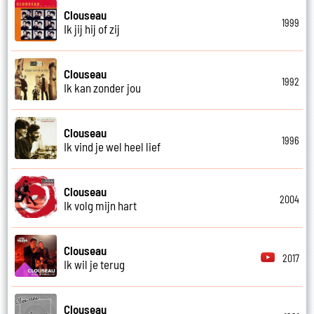
Clouseau
1999
Ik jij hij of zij
Clouseau
1992
Ik kan zonder jou
Clouseau
1996
Ik vind je wel heel lief
Clouseau
2004
Ik volg mijn hart
Clouseau
2017
Ik wil je terug
Clouseau