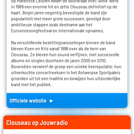
op Marktrock Leuven kwam de doorbraak snel: 'Anne' werd
in 1989 een enorme hit en zette Clouseau definitief op de
kaart. Begin jaren negentig bevestigde de band zijn
populariteit met meer grote successen, gevolgd door
ambitieuze stappen zoals deelname aan het
Eurovisiesongfestival en internationale opnames.
Na verschillende bezettingswisselingen binnen de band
bleven Koen en Kris vanaf 1996 over als de kern van
Clouseau. Ze bleven hun sound verfijnen, met succesvolle
albums en singles doorheen de jaren 2000 en 2010.
Bovendien verwierf de groep een unieke livereputatie: hun
uitverkochte concertreeksen in het Antwerpse Sportpaleis
groeiden uit tot een traditie en bewijzen hun uitzonderlijke
band met het publiek.
Officiele website ►
Clouseau op Jouwradio