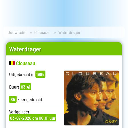
Jouwradio
Clouseau
Waterdrager
Waterdrager
Clouseau
Uitgebracht in
1995
Duurt
03:41
85
keer gedraaid
Vorige keer:
03-07-2026 om 00:01 uur