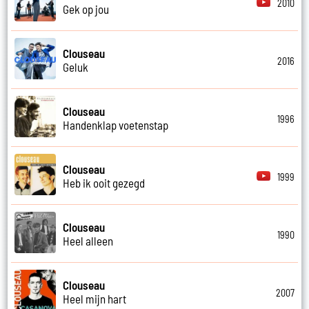
2010
Gek op jou
Clouseau
2016
Geluk
Clouseau
1996
Handenklap voetenstap
Clouseau
1999
Heb ik ooit gezegd
Clouseau
1990
Heel alleen
Clouseau
2007
Heel mijn hart