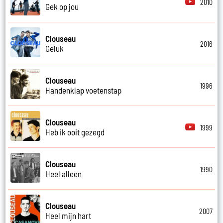
2010
Gek op jou
Clouseau
2016
Geluk
Clouseau
1996
Handenklap voetenstap
Clouseau
1999
Heb ik ooit gezegd
Clouseau
1990
Heel alleen
Clouseau
2007
Heel mijn hart