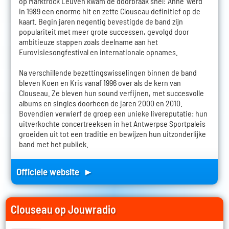
op Marktrock Leuven kwam de doorbraak snel: 'Anne' werd
in 1989 een enorme hit en zette Clouseau definitief op de
kaart. Begin jaren negentig bevestigde de band zijn
populariteit met meer grote successen, gevolgd door
ambitieuze stappen zoals deelname aan het
Eurovisiesongfestival en internationale opnames.
Na verschillende bezettingswisselingen binnen de band
bleven Koen en Kris vanaf 1996 over als de kern van
Clouseau. Ze bleven hun sound verfijnen, met succesvolle
albums en singles doorheen de jaren 2000 en 2010.
Bovendien verwierf de groep een unieke livereputatie: hun
uitverkochte concertreeksen in het Antwerpse Sportpaleis
groeiden uit tot een traditie en bewijzen hun uitzonderlijke
band met het publiek.
Officiele website ►
Clouseau op Jouwradio