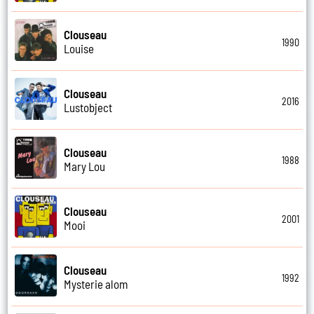
Clouseau
1990
Louise
Clouseau
2016
Lustobject
Clouseau
1988
Mary Lou
Clouseau
2001
Mooi
Clouseau
1992
Mysterie alom