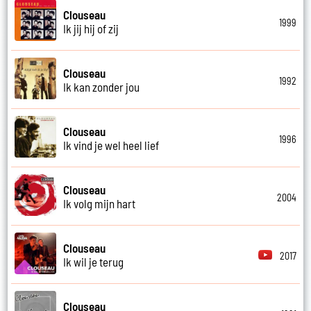
Clouseau
1999
Ik jij hij of zij
Clouseau
1992
Ik kan zonder jou
Clouseau
1996
Ik vind je wel heel lief
Clouseau
2004
Ik volg mijn hart
Clouseau
2017
Ik wil je terug
Clouseau