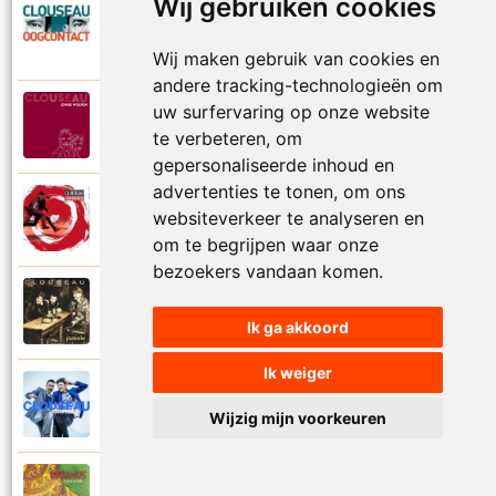
Wij gebruiken cookies
Clouseau
2007
Oogcontact
Wij maken gebruik van cookies en
andere tracking-technologieën om
uw surfervaring op onze website
Clouseau
2022
Over
te verbeteren, om
gepersonaliseerde inhoud en
advertenties te tonen, om ons
Clouseau
websiteverkeer te analyseren en
2004
Over morgen
om te begrijpen waar onze
bezoekers vandaan komen.
Clouseau
1995
Passie
Ik ga akkoord
Ik weiger
Clouseau
2016
Proefcontract
Wijzig mijn voorkeuren
Clouseau