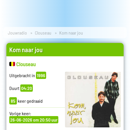
Jouwradio
Clouseau
Kom naar jou
Kom naar jou
Clouseau
Uitgebracht in
1996
Duurt
04:20
85
keer gedraaid
Vorige keer:
26-06-2026 om 20:50 uur