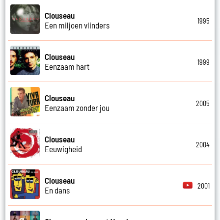
Clouseau
1995
Een miljoen vlinders
Clouseau
1999
Eenzaam hart
Clouseau
2005
Eenzaam zonder jou
Clouseau
2004
Eeuwigheid
Clouseau
2001
En dans