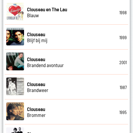
Clouseau en The Lau
1998
Blauw
Clouseau
1999
Blijf bij mij
Clouseau
2001
Brandend avontuur
Clouseau
1987
Brandweer
Clouseau
1995
Brommer