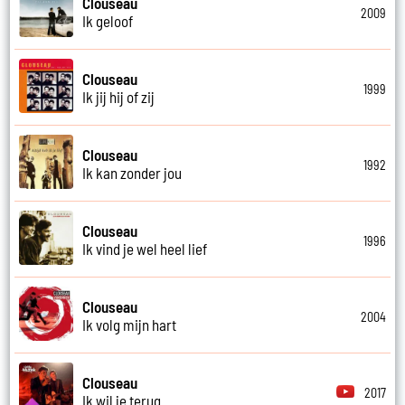
Clouseau
2009
Ik geloof
Clouseau
1999
Ik jij hij of zij
Clouseau
1992
Ik kan zonder jou
Clouseau
1996
Ik vind je wel heel lief
Clouseau
2004
Ik volg mijn hart
Clouseau
2017
Ik wil je terug