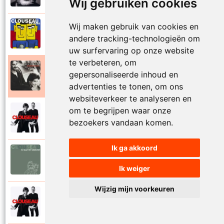
Wij gebruiken cookies
Wij maken gebruik van cookies en
Clouseau en Marcel Vanthilt
2001
andere tracking-technologieën om
Nieuwe start
uw surfervaring op onze website
te verbeteren, om
Clouseau
gepersonaliseerde inhoud en
1996
Nobelprijs
advertenties te tonen, om ons
websiteverkeer te analyseren en
om te begrijpen waar onze
Clouseau
2020
bezoekers vandaan komen.
Nog niets gezien
Ik ga akkoord
Clouseau
2022
Nu gaat het gebeuren
Ik weiger
Wijzig mijn voorkeuren
Clouseau
2020
Nu ik jou voor mij zie staan