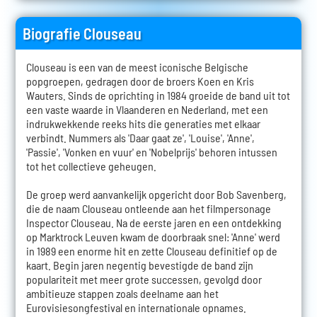
Biografie Clouseau
Clouseau is een van de meest iconische Belgische
popgroepen, gedragen door de broers Koen en Kris
Wauters. Sinds de oprichting in 1984 groeide de band uit tot
een vaste waarde in Vlaanderen en Nederland, met een
indrukwekkende reeks hits die generaties met elkaar
verbindt. Nummers als 'Daar gaat ze', 'Louise', 'Anne',
'Passie', 'Vonken en vuur' en 'Nobelprijs' behoren intussen
tot het collectieve geheugen.
De groep werd aanvankelijk opgericht door Bob Savenberg,
die de naam Clouseau ontleende aan het filmpersonage
Inspector Clouseau. Na de eerste jaren en een ontdekking
op Marktrock Leuven kwam de doorbraak snel: 'Anne' werd
in 1989 een enorme hit en zette Clouseau definitief op de
kaart. Begin jaren negentig bevestigde de band zijn
populariteit met meer grote successen, gevolgd door
ambitieuze stappen zoals deelname aan het
Eurovisiesongfestival en internationale opnames.