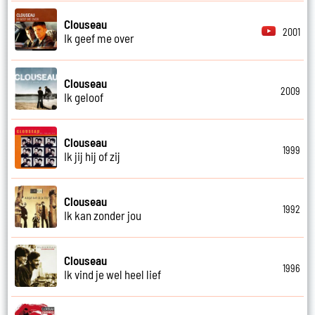
Clouseau
2001
Ik geef me over
Clouseau
2009
Ik geloof
Clouseau
1999
Ik jij hij of zij
Clouseau
1992
Ik kan zonder jou
Clouseau
1996
Ik vind je wel heel lief