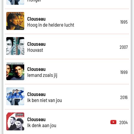
Clouseau
1995
Hoog in de heldere lucht
Clouseau
2007
Houvast
Clouseau
1999
Iemand zoals jij
Clouseau
2016
Ik ben niet van jou
Clouseau
2004
Ik denk aan jou