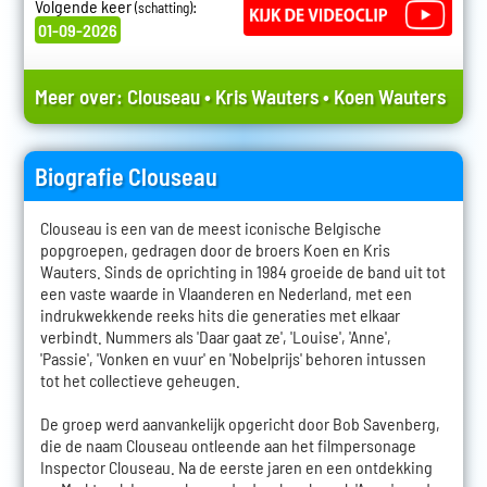
Volgende keer
:
(schatting)
01-09-2026
Meer over:
Clouseau
•
Kris Wauters
•
Koen Wauters
Biografie Clouseau
Clouseau is een van de meest iconische Belgische
popgroepen, gedragen door de broers Koen en Kris
Wauters. Sinds de oprichting in 1984 groeide de band uit tot
een vaste waarde in Vlaanderen en Nederland, met een
indrukwekkende reeks hits die generaties met elkaar
verbindt. Nummers als 'Daar gaat ze', 'Louise', 'Anne',
'Passie', 'Vonken en vuur' en 'Nobelprijs' behoren intussen
tot het collectieve geheugen.
De groep werd aanvankelijk opgericht door Bob Savenberg,
die de naam Clouseau ontleende aan het filmpersonage
Inspector Clouseau. Na de eerste jaren en een ontdekking