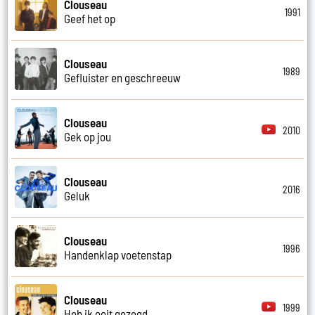
Clouseau
1991
Geef het op
Clouseau
1989
Gefluister en geschreeuw
Clouseau
2010
Gek op jou
Clouseau
2016
Geluk
Clouseau
1996
Handenklap voetenstap
Clouseau
1999
Heb ik ooit gezegd