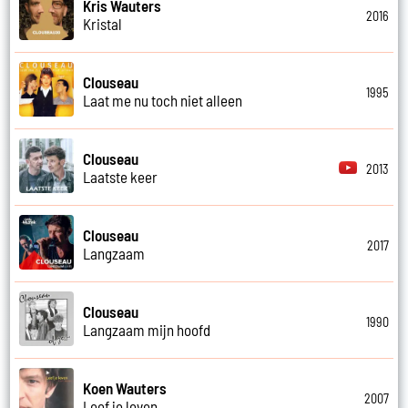
Kris Wauters
2016
Kristal
Clouseau
1995
Laat me nu toch niet alleen
Clouseau
2013
Laatste keer
Clouseau
2017
Langzaam
Clouseau
1990
Langzaam mijn hoofd
Koen Wauters
2007
Leef je leven