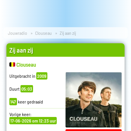
Jouwradio
Clouseau
Zij aan zij
Zij aan zij
Clouseau
Uitgebracht in
2009
Duurt
05:03
147
keer gedraaid
Vorige keer:
17-06-2026 om 12:23 uur