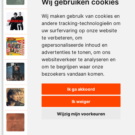
Wij gebruiken cookies
Wij maken gebruik van cookies en
Clouseau
2020
andere tracking-technologieën om
Nu ik jou voor mij zie staan
uw surfervaring op onze website
te verbeteren, om
Clouseau
gepersonaliseerde inhoud en
1994
Nummer tien
advertenties te tonen, om ons
websiteverkeer te analyseren en
om te begrijpen waar onze
Clouseau
1990
bezoekers vandaan komen.
Oh ja
Ik ga akkoord
Clouseau
1995
Oker
Ik weiger
Wijzig mijn voorkeuren
Clouseau
2004
Onvergetelijke nacht