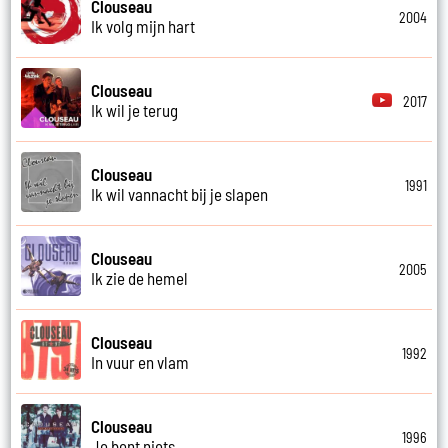
Clouseau
2004
Ik volg mijn hart
Clouseau
2017
Ik wil je terug
Clouseau
1991
Ik wil vannacht bij je slapen
Clouseau
2005
Ik zie de hemel
Clouseau
1992
In vuur en vlam
Clouseau
1996
Je bent niets