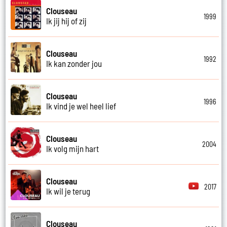
Clouseau
1999
Ik jij hij of zij
Clouseau
1992
Ik kan zonder jou
Clouseau
1996
Ik vind je wel heel lief
Clouseau
2004
Ik volg mijn hart
Clouseau
2017
Ik wil je terug
Clouseau