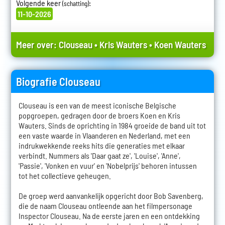
Volgende keer
:
(schatting)
11-10-2026
Meer over:
Clouseau
•
Kris Wauters
•
Koen Wauters
Biografie Clouseau
Clouseau is een van de meest iconische Belgische
popgroepen, gedragen door de broers Koen en Kris
Wauters. Sinds de oprichting in 1984 groeide de band uit tot
een vaste waarde in Vlaanderen en Nederland, met een
indrukwekkende reeks hits die generaties met elkaar
verbindt. Nummers als 'Daar gaat ze', 'Louise', 'Anne',
'Passie', 'Vonken en vuur' en 'Nobelprijs' behoren intussen
tot het collectieve geheugen.
De groep werd aanvankelijk opgericht door Bob Savenberg,
die de naam Clouseau ontleende aan het filmpersonage
Inspector Clouseau. Na de eerste jaren en een ontdekking