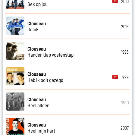
2010
Gek op jou
Clouseau
2016
Geluk
Clouseau
1996
Handenklap voetenstap
Clouseau
1999
Heb ik ooit gezegd
Clouseau
1990
Heel alleen
Clouseau
2007
Heel mijn hart