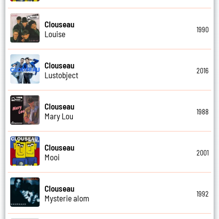
Clouseau
1990
Louise
Clouseau
2016
Lustobject
Clouseau
1988
Mary Lou
Clouseau
2001
Mooi
Clouseau
1992
Mysterie alom