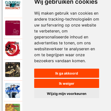
Wij gebruiken cookies
Clouseau
2007
Oogcontact
Wij maken gebruik van cookies en
andere tracking-technologieën om
uw surfervaring op onze website
Clouseau
2022
Over
te verbeteren, om
gepersonaliseerde inhoud en
advertenties te tonen, om ons
Clouseau
websiteverkeer te analyseren en
2004
Over morgen
om te begrijpen waar onze
bezoekers vandaan komen.
Clouseau
1995
Passie
Ik ga akkoord
Ik weiger
Clouseau
2016
Proefcontract
Wijzig mijn voorkeuren
Clouseau