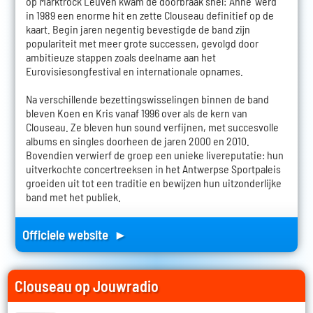
op Marktrock Leuven kwam de doorbraak snel: 'Anne' werd
in 1989 een enorme hit en zette Clouseau definitief op de
kaart. Begin jaren negentig bevestigde de band zijn
populariteit met meer grote successen, gevolgd door
ambitieuze stappen zoals deelname aan het
Eurovisiesongfestival en internationale opnames.
Na verschillende bezettingswisselingen binnen de band
bleven Koen en Kris vanaf 1996 over als de kern van
Clouseau. Ze bleven hun sound verfijnen, met succesvolle
albums en singles doorheen de jaren 2000 en 2010.
Bovendien verwierf de groep een unieke livereputatie: hun
uitverkochte concertreeksen in het Antwerpse Sportpaleis
groeiden uit tot een traditie en bewijzen hun uitzonderlijke
band met het publiek.
Officiele website ►
Clouseau op Jouwradio