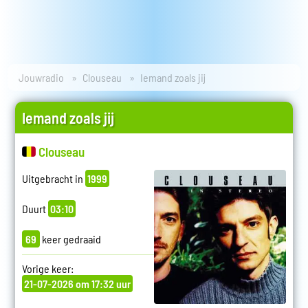
Jouwradio
Clouseau
Iemand zoals jij
Iemand zoals jij
Clouseau
Uitgebracht in
1999
Duurt
03:10
69
keer gedraaid
Vorige keer:
21-07-2026 om 17:32 uur