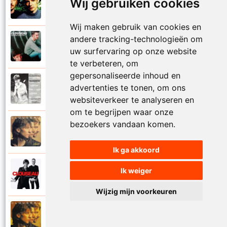
Wij gebruiken cookies
1999
Blijf bij mij
Wij maken gebruik van cookies en
andere tracking-technologieën om
Clouseau
2001
uw surfervaring op onze website
Brandend avontuur
te verbeteren, om
gepersonaliseerde inhoud en
Clouseau
advertenties te tonen, om ons
1987
Brandweer
websiteverkeer te analyseren en
om te begrijpen waar onze
bezoekers vandaan komen.
Clouseau
1995
Brommer
Ik ga akkoord
Clouseau
Ik weiger
2019
California
Wijzig mijn voorkeuren
Clouseau
1995
Cara Lucia