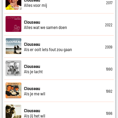
2017
Alles voor mij
Clouseau
2022
Alles wat we samen doen
Clouseau
2009
Als er ooit iets fout zou gaan
Clouseau
1990
Als je lacht
Clouseau
1992
Als je me wil
Clouseau
1996
Als jij het wil