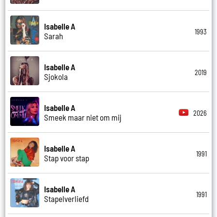
Isabelle A
1993
Sarah
Isabelle A
2019
Sjokola
Isabelle A
2026
Smeek maar niet om mij
Isabelle A
1991
Stap voor stap
Isabelle A
1991
Stapelverliefd