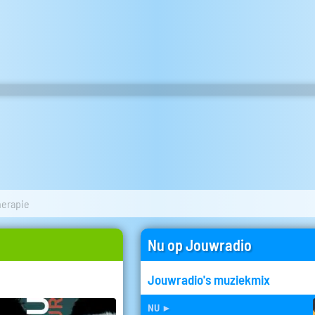
herapie
Nu op Jouwradio
Jouwradio's muziekmix
nu
►