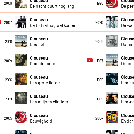
Clouseau
Clous
2009
1996
De nacht duurt nog lang
De per
Clouseau
Clous
2007
2020
De tijd zal nog wel komen
De war
Clouseau
Clous
2016
2009
Doe het
Domin
Clouseau
Clous
2004
1997
Door de muur
Dremp
Clouseau
Clous
2016
1995
Een grote liefde
Een hui
Clouseau
Clous
2021
1995
Een miljoen vlinders
Eenzaa
Clouseau
Clous
2005
2004
Eeuwigheid
En dan