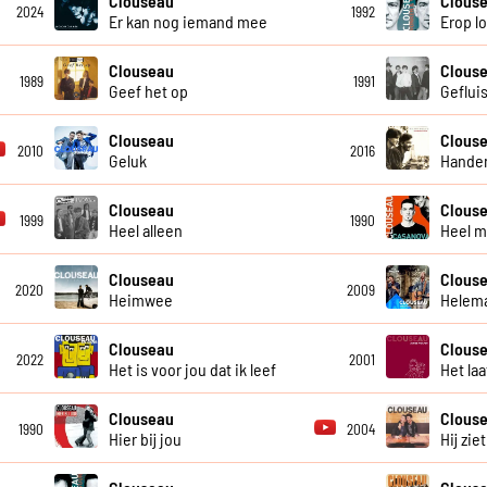
Clouseau
Clous
2024
1992
Er kan nog iemand mee
Erop l
Clouseau
Clous
1989
1991
Geef het op
Geflui
Clouseau
Clous
2010
2016
Geluk
Handen
Clouseau
Clous
1999
1990
Heel alleen
Heel m
Clouseau
Clous
2020
2009
Heimwee
Helema
Clouseau
Clous
2022
2001
Het is voor jou dat ik leef
Het laa
Clouseau
Clous
1990
2004
Hier bij jou
Hij ziet