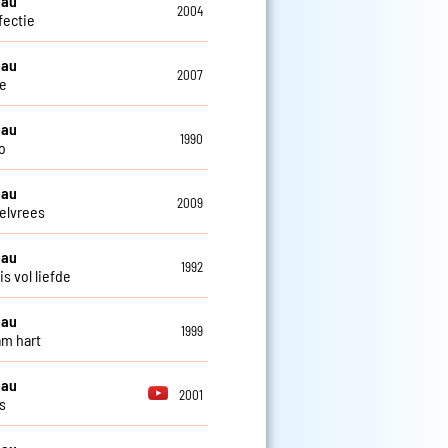
eau
2004
fectie
eau
2007
e
eau
1990
o
eau
2009
elvrees
eau
1992
s vol liefde
eau
1999
m hart
eau
2001
s