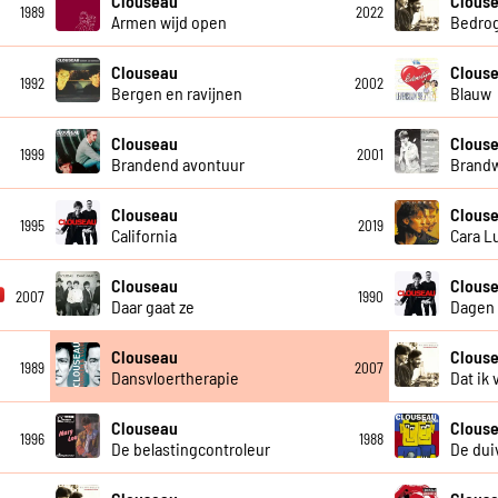
Clouseau
Clous
1989
2022
Armen wijd open
Bedro
Clouseau
Clouse
1992
2002
Bergen en ravijnen
Blauw
Clouseau
Clous
1999
2001
Brandend avontuur
Brand
Clouseau
Clous
1995
2019
California
Cara L
Clouseau
Clous
2007
1990
Daar gaat ze
Dagen 
Clouseau
Clous
1989
2007
Dansvloertherapie
Dat ik 
Clouseau
Clous
1996
1988
De belastingcontroleur
De duiv