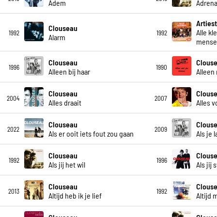
Adem
Adrena
Artiest
Clouseau
Alle kl
1992
1992
Alarm
mensel
Clouseau
Clous
1996
1990
Alleen bij haar
Alleen
Clouseau
Clous
2004
2007
Alles draait
Alles v
Clouseau
Clous
2022
2009
Als er ooit iets fout zou gaan
Als je 
Clouseau
Clous
1992
1996
Als jij het wil
Als jij
Clouseau
Clous
2013
1992
Altijd heb ik je lief
Altijd