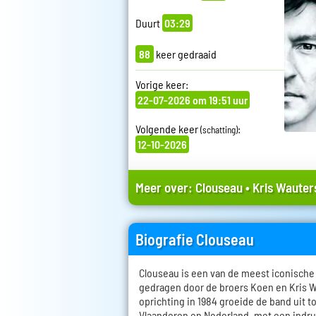
Duurt
03:29
88
keer gedraaid
Vorige keer:
22-07-2026 om 19:51 uur
Volgende keer
:
(schatting)
12-10-2026
Meer over:
Clouseau
•
Kris Wauter
Biografie Clouseau
Clouseau is een van de meest iconisch
gedragen door de broers Koen en Kris W
oprichting in 1984 groeide de band uit t
Vlaanderen en Nederland, met een indr