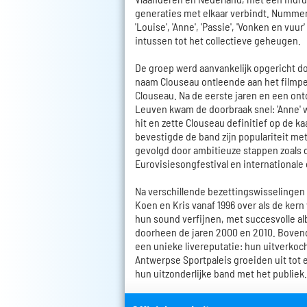
generaties met elkaar verbindt. Nummers 
'Louise', 'Anne', 'Passie', 'Vonken en vuur
intussen tot het collectieve geheugen.
De groep werd aanvankelijk opgericht d
naam Clouseau ontleende aan het filmp
Clouseau. Na de eerste jaren en een on
Leuven kwam de doorbraak snel: 'Anne' 
hit en zette Clouseau definitief op de ka
bevestigde de band zijn populariteit me
gevolgd door ambitieuze stappen zoals
Eurovisiesongfestival en international
Na verschillende bezettingswisselingen
Koen en Kris vanaf 1996 over als de kern
hun sound verfijnen, met succesvolle a
doorheen de jaren 2000 en 2010. Boven
een unieke livereputatie: hun uitverkoc
Antwerpse Sportpaleis groeiden uit tot e
hun uitzonderlijke band met het publiek.