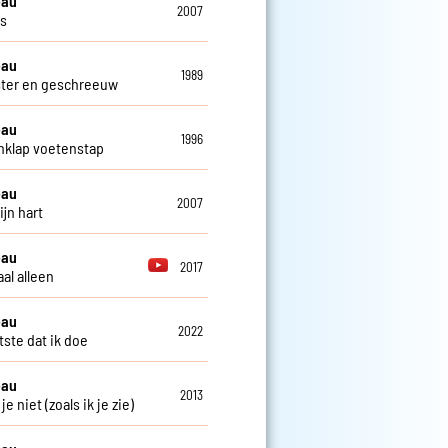
eau
2007
os
eau
1989
ster en geschreeuw
eau
1996
klap voetenstap
eau
2007
ijn hart
eau
2017
al alleen
eau
2022
tste dat ik doe
eau
2013
 je niet (zoals ik je zie)