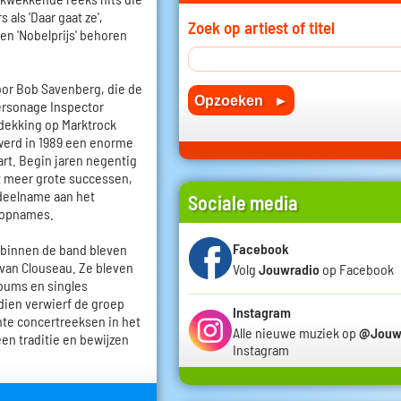
als 'Daar gaat ze',
Zoek op artiest of titel
' en 'Nobelprijs' behoren
oor Bob Savenberg, die de
ersonage Inspector
tdekking op Marktrock
werd in 1989 een enorme
art. Begin jaren negentig
t meer grote successen,
 deelname aan het
Sociale media
e opnames.
Facebook
 binnen de band bleven
 van Clouseau. Ze bleven
Volg
Jouwradio
op Facebook
lbums en singles
dien verwierf de groep
Instagram
hte concertreeksen in het
Alle nieuwe muziek op
@Jouw
en traditie en bewijzen
Instagram