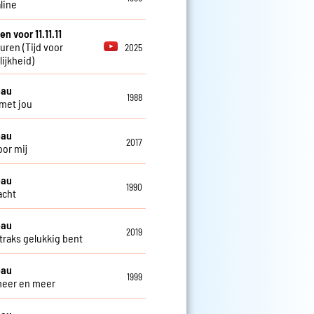
line
en voor 11.11.11
euren (Tijd voor
2025
ijkheid)
eau
1988
 met jou
eau
2017
oor mij
eau
1990
lacht
eau
2019
 straks gelukkig bent
eau
1999
 meer en meer