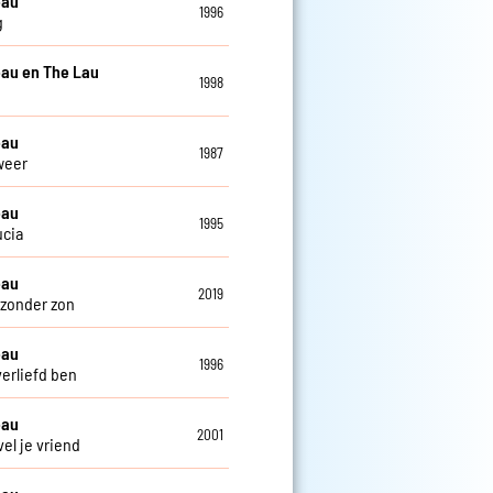
eau
1996
g
au en The Lau
1998
eau
1987
weer
eau
1995
ucia
eau
2019
zonder zon
eau
1996
verliefd ben
eau
2001
el je vriend