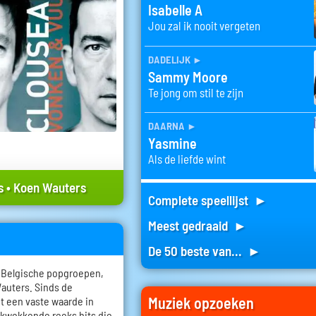
Isabelle A
Jou zal ik nooit vergeten
dadelijk
►
Sammy Moore
Te jong om stil te zijn
daarna
►
Yasmine
Als de liefde wint
s
•
Koen Wauters
Complete speellijst ►
Meest gedraaid ►
De 50 beste van... ►
e Belgische popgroepen,
auters. Sinds de
Muziek opzoeken
ot een vaste waarde in
ukwekkende reeks hits die