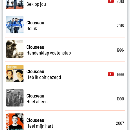
2010
Gek op jou
Clouseau
2016
Geluk
Clouseau
1996
Handenklap voetenstap
Clouseau
1999
Heb ik ooit gezegd
Clouseau
1990
Heel alleen
Clouseau
2007
Heel mijn hart