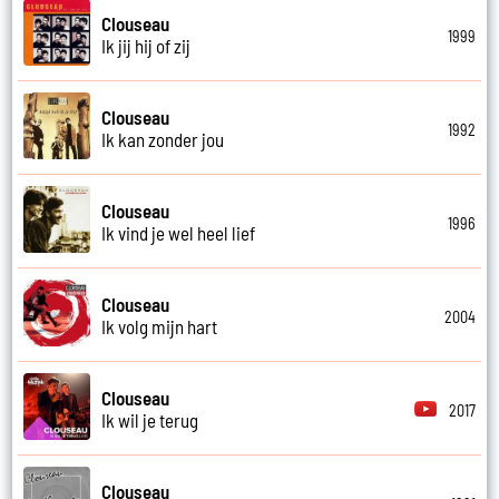
Clouseau
1999
Ik jij hij of zij
Clouseau
1992
Ik kan zonder jou
Clouseau
1996
Ik vind je wel heel lief
Clouseau
2004
Ik volg mijn hart
Clouseau
2017
Ik wil je terug
Clouseau