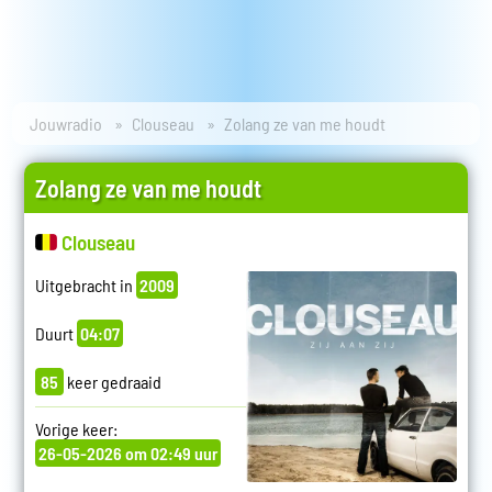
Jouwradio
Clouseau
Zolang ze van me houdt
Zolang ze van me houdt
Clouseau
Uitgebracht in
2009
Duurt
04:07
85
keer gedraaid
Vorige keer:
26-05-2026 om 02:49 uur