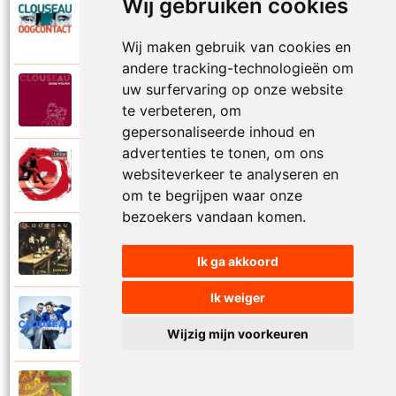
Wij gebruiken cookies
Clouseau
2007
Oogcontact
Wij maken gebruik van cookies en
andere tracking-technologieën om
uw surfervaring op onze website
Clouseau
2022
Over
te verbeteren, om
gepersonaliseerde inhoud en
advertenties te tonen, om ons
Clouseau
websiteverkeer te analyseren en
2004
Over morgen
om te begrijpen waar onze
bezoekers vandaan komen.
Clouseau
1995
Passie
Ik ga akkoord
Ik weiger
Clouseau
2016
Proefcontract
Wijzig mijn voorkeuren
Clouseau