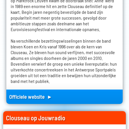
op Marktrock Leuven kwam de doorbraak snel: 'Anne' werd
in 1989 een enorme hit en zette Clouseau definitief op de
kaart. Begin jaren negentig bevestigde de band zijn
populariteit met meer grote successen, gevolgd door
ambitieuze stappen zoals deelname aan het
Eurovisiesongfestival en internationale opnames.
Na verschillende bezettingswisselingen binnen de band
bleven Koen en Kris vanaf 1996 over als de kern van
Clouseau. Ze bleven hun sound verfijnen, met succesvolle
albums en singles doorheen de jaren 2000 en 2010.
Bovendien verwierf de groep een unieke livereputatie: hun
uitverkochte concertreeksen in het Antwerpse Sportpaleis
groeiden uit tot een traditie en bewijzen hun uitzonderlijke
band met het publiek.
Officiele website ►
Clouseau op Jouwradio