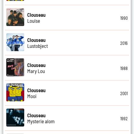
Clouseau
1990
Louise
Clouseau
2016
Lustobject
Clouseau
1988
Mary Lou
Clouseau
2001
Mooi
Clouseau
1992
Mysterie alom