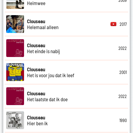
2009
Heimwee
Clouseau
2017
Helemaal alleen
Clouseau
2022
Het einde is nabij
Clouseau
2001
Het is voor jou dat ik leef
Clouseau
2022
Het laatste dat ik doe
Clouseau
1990
Hier ben ik