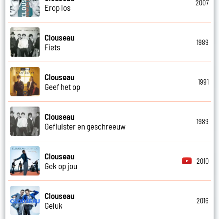
2007
Erop los
Clouseau
1989
Fiets
Clouseau
1991
Geef het op
Clouseau
1989
Gefluister en geschreeuw
Clouseau
2010
Gek op jou
Clouseau
2016
Geluk