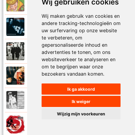
Wij gebruiken cookies
2007
Publiciteitsjaren
Wij maken gebruik van cookies en
andere tracking-technologieën om
Clouseau
1992
Regenlied
uw surfervaring op onze website
te verbeteren, om
gepersonaliseerde inhoud en
Clouseau
1996
advertenties te tonen, om ons
Samen
websiteverkeer te analyseren en
om te begrijpen waar onze
Clouseau en De Nieuwe Snaar
bezoekers vandaan komen.
2002
Samen
Ik ga akkoord
Clouseau
1987
Ik weiger
September
Wijzig mijn voorkeuren
Clouseau
2004
Shaken en grooven