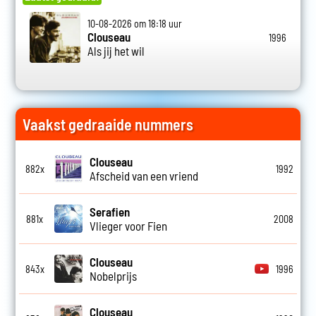
10-08-2026 om 18:18 uur
Clouseau
1996
Als jij het wil
Vaakst gedraaide nummers
Clouseau
882x
1992
Afscheid van een vriend
Serafien
881x
2008
Vlieger voor Fien
Clouseau
843x
1996
Nobelprijs
Clouseau