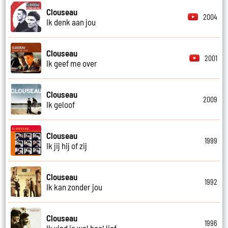
Clouseau
2004
Ik denk aan jou
Clouseau
2001
Ik geef me over
Clouseau
2009
Ik geloof
Clouseau
1999
Ik jij hij of zij
Clouseau
1992
Ik kan zonder jou
Clouseau
1996