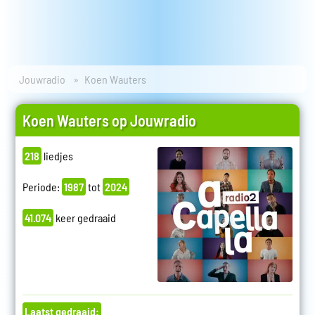
Jouwradio
Koen Wauters
Koen Wauters op Jouwradio
218
liedjes
Periode:
1987
tot
2024
41.074
keer gedraaid
Laatst gedraaid: