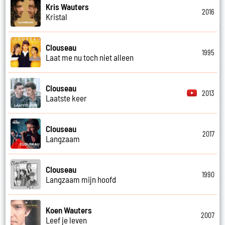
Kris Wauters
2016
Kristal
Clouseau
1995
Laat me nu toch niet alleen
Clouseau
2013
Laatste keer
Clouseau
2017
Langzaam
Clouseau
1990
Langzaam mijn hoofd
Koen Wauters
2007
Leef je leven