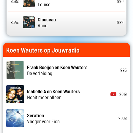
838x
1990
Louise
Clouseau
834x
1989
Anne
Koen Wauters op Jouwradio
Frank Boeijen en Koen Wauters
1995
De verleiding
Isabelle A en Koen Wauters
2019
Nooit meer alleen
Serafien
2008
Vlieger voor Fien