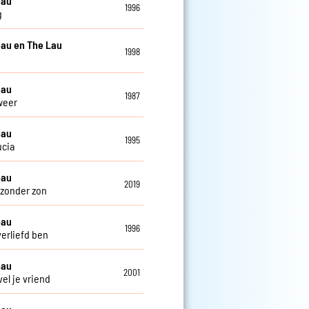
eau
1996
g
au en The Lau
1998
eau
1987
weer
eau
1995
ucia
eau
2019
zonder zon
eau
1996
verliefd ben
eau
2001
el je vriend