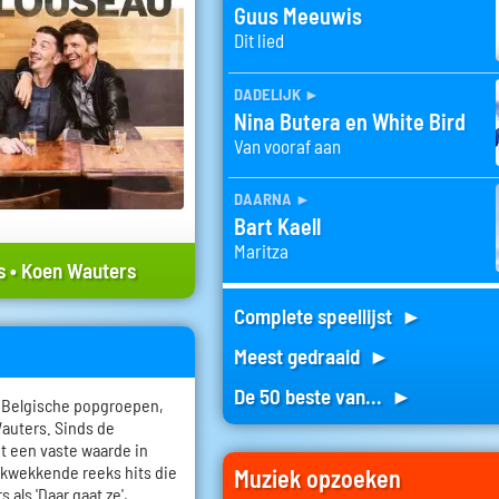
Guus Meeuwis
Dit lied
dadelijk
►
Nina Butera en White Bird
Van vooraf aan
daarna
►
Bart Kaell
Maritza
s
•
Koen Wauters
Complete speellijst ►
Meest gedraaid ►
De 50 beste van... ►
e Belgische popgroepen,
auters. Sinds de
ot een vaste waarde in
ukwekkende reeks hits die
Muziek opzoeken
als 'Daar gaat ze',