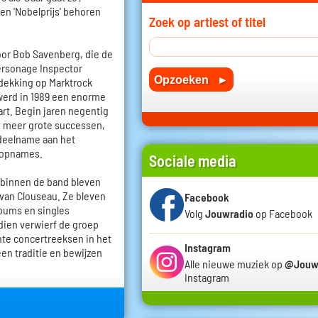
' en 'Nobelprijs' behoren
Zoek op artiest of titel
oor Bob Savenberg, die de
ersonage Inspector
tdekking op Marktrock
werd in 1989 een enorme
art. Begin jaren negentig
t meer grote successen,
 deelname aan het
e opnames.
Sociale media
 binnen de band bleven
 van Clouseau. Ze bleven
Facebook
lbums en singles
Volg
Jouwradio
op Facebook
dien verwierf de groep
hte concertreeksen in het
Instagram
en traditie en bewijzen
Alle nieuwe muziek op
@Jouw
Instagram