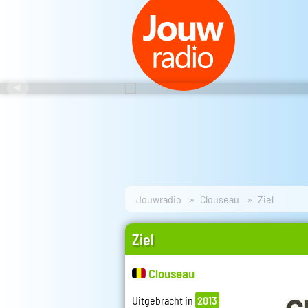
Jouwradio
Clouseau
Ziel
Ziel
Clouseau
Uitgebracht in
2013