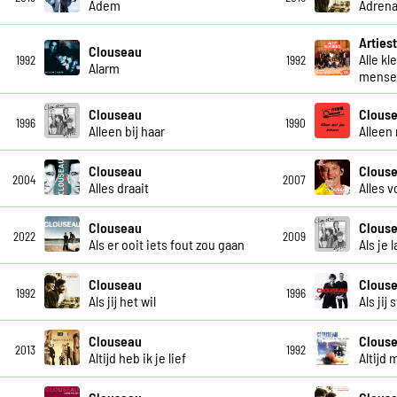
Adem
Adrena
Artiest
Clouseau
Alle kl
1992
1992
Alarm
mensel
Clouseau
Clous
1996
1990
Alleen bij haar
Alleen
Clouseau
Clous
2004
2007
Alles draait
Alles v
Clouseau
Clous
2022
2009
Als er ooit iets fout zou gaan
Als je 
Clouseau
Clous
1992
1996
Als jij het wil
Als jij
Clouseau
Clous
2013
1992
Altijd heb ik je lief
Altijd