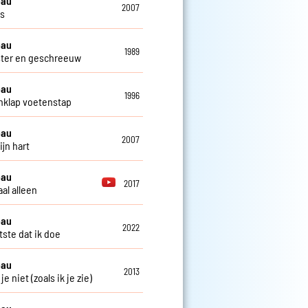
eau
2007
os
eau
1989
ster en geschreeuw
eau
1996
klap voetenstap
eau
2007
ijn hart
eau
2017
al alleen
eau
2022
tste dat ik doe
eau
2013
 je niet (zoals ik je zie)