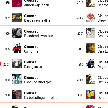
Clouseau
Clous
1989
2022
Armen wijd open
Bedro
Clouseau
Clouse
1992
2002
Bergen en ravijnen
Blauw
Clouseau
Clous
1999
2001
Brandend avontuur
Brand
Clouseau
Clous
1995
2019
California
Cara L
Clouseau
Clous
2007
1990
Daar gaat ze
Dagen 
Clouseau
Clous
1989
2007
Dansvloertherapie
Dat ik 
Clouseau
Clous
1996
1988
De belastingcontroleur
De duiv