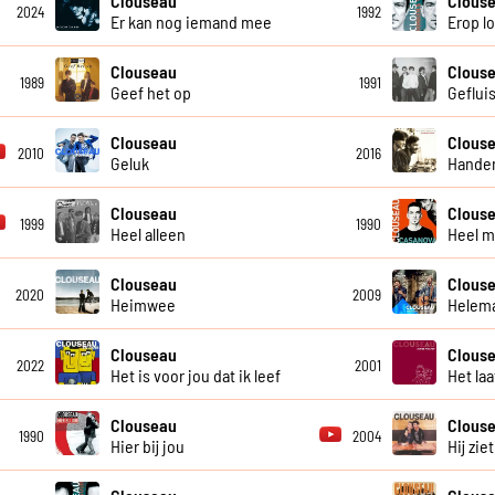
Clouseau
Clous
2024
1992
Er kan nog iemand mee
Erop l
Clouseau
Clous
1989
1991
Geef het op
Geflui
Clouseau
Clous
2010
2016
Geluk
Handen
Clouseau
Clous
1999
1990
Heel alleen
Heel m
Clouseau
Clous
2020
2009
Heimwee
Helema
Clouseau
Clous
2022
2001
Het is voor jou dat ik leef
Het laa
Clouseau
Clous
1990
2004
Hier bij jou
Hij ziet