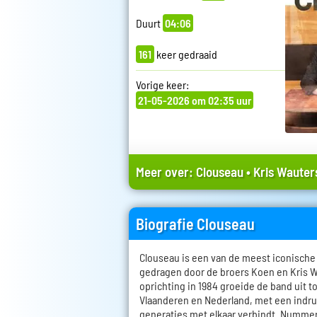
Duurt
04:06
161
keer gedraaid
Vorige keer:
21-05-2026 om 02:35 uur
Meer over:
Clouseau
•
Kris Wauter
Biografie Clouseau
Clouseau is een van de meest iconisch
gedragen door de broers Koen en Kris W
oprichting in 1984 groeide de band uit t
Vlaanderen en Nederland, met een indr
generaties met elkaar verbindt. Nummers 