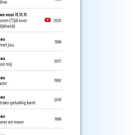
line
en voor 11.11.11
euren (Tijd voor
2025
ijkheid)
eau
1988
 met jou
eau
2017
oor mij
eau
1990
lacht
eau
2019
 straks gelukkig bent
eau
1999
 meer en meer