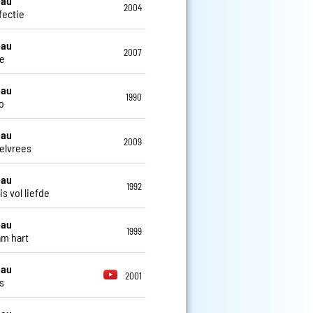
eau
2004
fectie
eau
2007
e
eau
1990
o
eau
2009
elvrees
eau
1992
s vol liefde
eau
1999
m hart
eau
2001
s