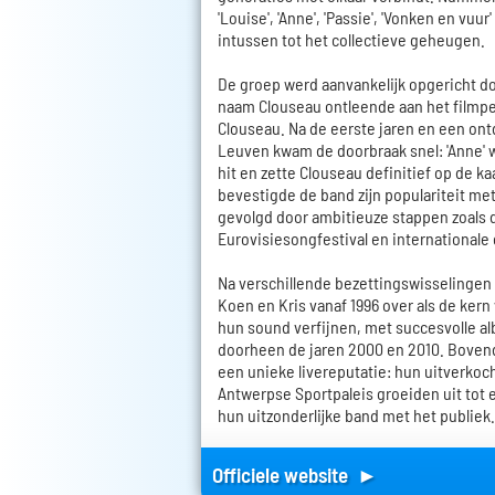
'Louise', 'Anne', 'Passie', 'Vonken en vuur
intussen tot het collectieve geheugen.
De groep werd aanvankelijk opgericht d
naam Clouseau ontleende aan het filmp
Clouseau. Na de eerste jaren en een on
Leuven kwam de doorbraak snel: 'Anne' 
hit en zette Clouseau definitief op de ka
bevestigde de band zijn populariteit me
gevolgd door ambitieuze stappen zoals
Eurovisiesongfestival en international
Na verschillende bezettingswisselingen
Koen en Kris vanaf 1996 over als de kern
hun sound verfijnen, met succesvolle a
doorheen de jaren 2000 en 2010. Boven
een unieke livereputatie: hun uitverkoc
Antwerpse Sportpaleis groeiden uit tot e
hun uitzonderlijke band met het publiek.
Officiele website ►