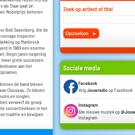
als 'Daar gaat ze',
Zoek op artiest of titel
' en 'Nobelprijs' behoren
oor Bob Savenberg, die de
ersonage Inspector
tdekking op Marktrock
werd in 1989 een enorme
art. Begin jaren negentig
t meer grote successen,
 deelname aan het
Sociale media
e opnames.
Facebook
 binnen de band bleven
 van Clouseau. Ze bleven
Volg
Jouwradio
op Facebook
lbums en singles
dien verwierf de groep
Instagram
hte concertreeksen in het
Alle nieuwe muziek op
@Jouw
en traditie en bewijzen
Instagram