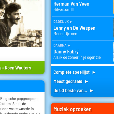
Herman Van Veen
Hilversum III
dadelijk
►
Lenny en De Wespen
Meneertje nee
daarna
►
Danny Fabry
Als ik de zomer in je ogen zie
s
•
Koen Wauters
Complete speellijst ►
Meest gedraaid ►
De 50 beste van... ►
e Belgische popgroepen,
auters. Sinds de
Muziek opzoeken
ot een vaste waarde in
ukwekkende reeks hits die