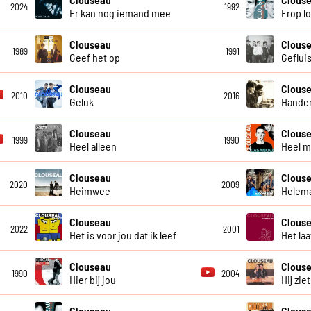
2024
1992
Er kan nog iemand mee
Erop l
Clouseau
Clous
1989
1991
Geef het op
Geflui
Clouseau
Clous
2010
2016
Geluk
Handen
Clouseau
Clous
1999
1990
Heel alleen
Heel m
Clouseau
Clous
2020
2009
Heimwee
Helema
Clouseau
Clous
2022
2001
Het is voor jou dat ik leef
Het laa
Clouseau
Clous
1990
2004
Hier bij jou
Hij ziet
Clouseau
Clous