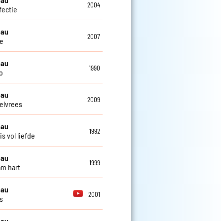
2004
fectie
eau
2007
e
eau
1990
o
eau
2009
elvrees
eau
1992
s vol liefde
eau
1999
m hart
eau
2001
s
eau