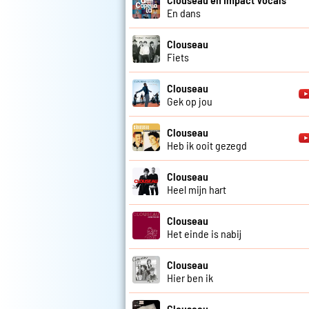
En dans
Clouseau
Fiets
Clouseau
Gek op jou
Clouseau
Heb ik ooit gezegd
Clouseau
Heel mijn hart
Clouseau
Het einde is nabij
Clouseau
Hier ben ik
Clouseau