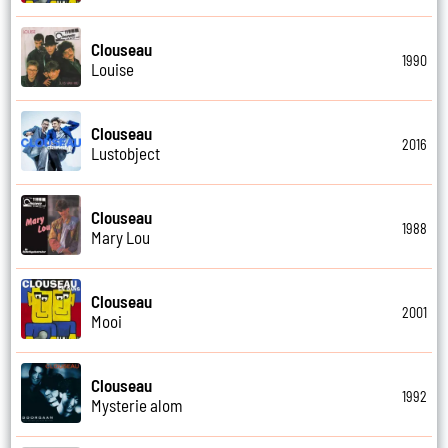
Clouseau
1990
Louise
Clouseau
2016
Lustobject
Clouseau
1988
Mary Lou
Clouseau
2001
Mooi
Clouseau
1992
Mysterie alom