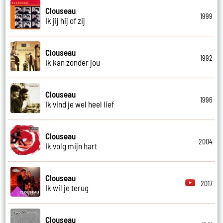
Clouseau
1999
Ik jij hij of zij
Clouseau
1992
Ik kan zonder jou
Clouseau
1996
Ik vind je wel heel lief
Clouseau
2004
Ik volg mijn hart
Clouseau
2017
Ik wil je terug
Clouseau