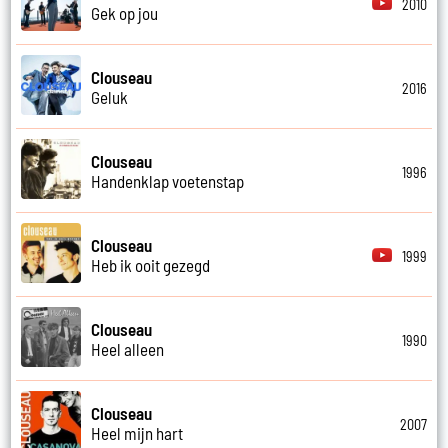
2010
Gek op jou
Clouseau
2016
Geluk
Clouseau
1996
Handenklap voetenstap
Clouseau
1999
Heb ik ooit gezegd
Clouseau
1990
Heel alleen
Clouseau
2007
Heel mijn hart