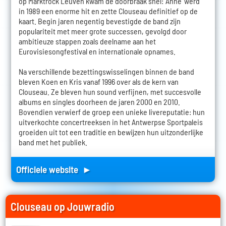
op Marktrock Leuven kwam de doorbraak snel: 'Anne' werd
in 1989 een enorme hit en zette Clouseau definitief op de
kaart. Begin jaren negentig bevestigde de band zijn
populariteit met meer grote successen, gevolgd door
ambitieuze stappen zoals deelname aan het
Eurovisiesongfestival en internationale opnames.
Na verschillende bezettingswisselingen binnen de band
bleven Koen en Kris vanaf 1996 over als de kern van
Clouseau. Ze bleven hun sound verfijnen, met succesvolle
albums en singles doorheen de jaren 2000 en 2010.
Bovendien verwierf de groep een unieke livereputatie: hun
uitverkochte concertreeksen in het Antwerpse Sportpaleis
groeiden uit tot een traditie en bewijzen hun uitzonderlijke
band met het publiek.
Officiele website ►
Clouseau op Jouwradio