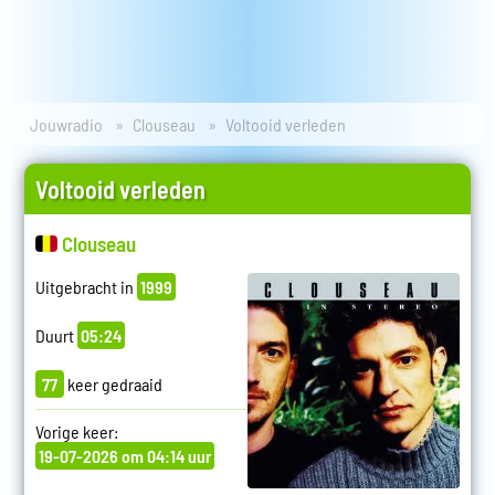
Jouwradio
Clouseau
Voltooid verleden
Voltooid verleden
Clouseau
Uitgebracht in
1999
Duurt
05:24
77
keer gedraaid
Vorige keer:
19-07-2026 om 04:14 uur