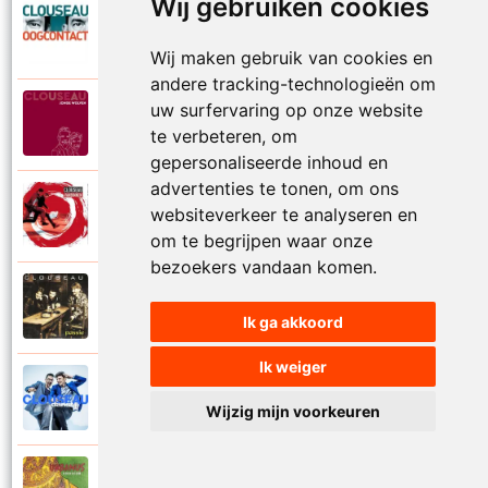
Wij gebruiken cookies
Clouseau
2007
Oogcontact
Wij maken gebruik van cookies en
andere tracking-technologieën om
uw surfervaring op onze website
Clouseau
2022
Over
te verbeteren, om
gepersonaliseerde inhoud en
advertenties te tonen, om ons
Clouseau
websiteverkeer te analyseren en
2004
Over morgen
om te begrijpen waar onze
bezoekers vandaan komen.
Clouseau
1995
Passie
Ik ga akkoord
Ik weiger
Clouseau
2016
Proefcontract
Wijzig mijn voorkeuren
Clouseau