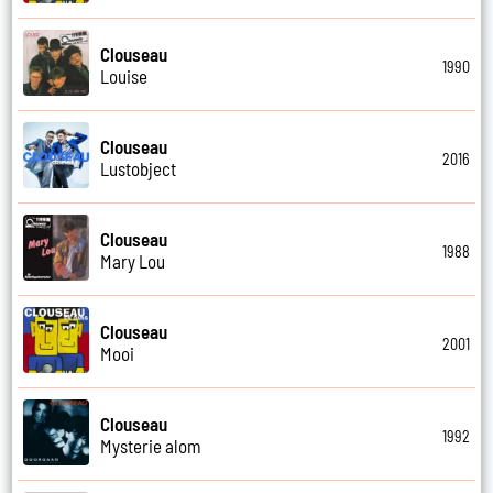
Clouseau
1990
Louise
Clouseau
2016
Lustobject
Clouseau
1988
Mary Lou
Clouseau
2001
Mooi
Clouseau
1992
Mysterie alom