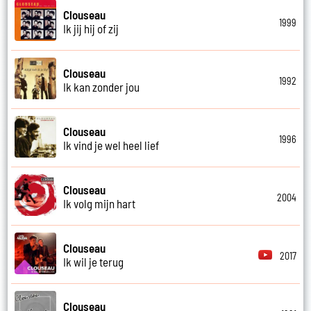
Clouseau
1999
Ik jij hij of zij
Clouseau
1992
Ik kan zonder jou
Clouseau
1996
Ik vind je wel heel lief
Clouseau
2004
Ik volg mijn hart
Clouseau
2017
Ik wil je terug
Clouseau