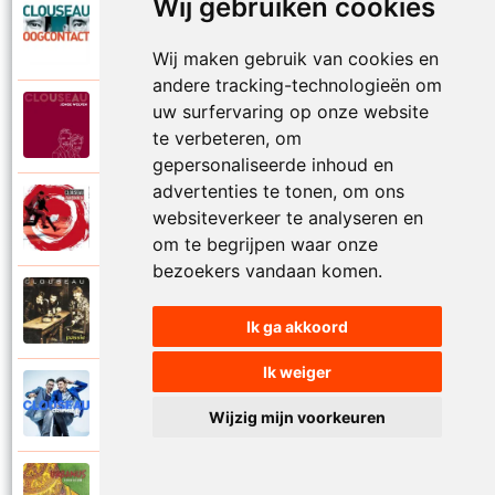
Wij gebruiken cookies
Clouseau
2007
Oogcontact
Wij maken gebruik van cookies en
andere tracking-technologieën om
uw surfervaring op onze website
Clouseau
2022
Over
te verbeteren, om
gepersonaliseerde inhoud en
advertenties te tonen, om ons
Clouseau
websiteverkeer te analyseren en
2004
Over morgen
om te begrijpen waar onze
bezoekers vandaan komen.
Clouseau
1995
Passie
Ik ga akkoord
Ik weiger
Clouseau
2016
Proefcontract
Wijzig mijn voorkeuren
Clouseau