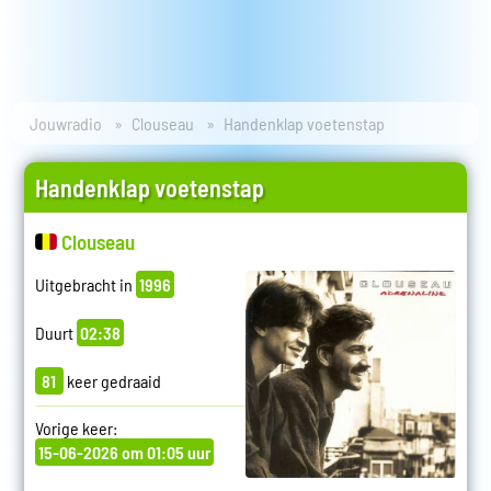
Jouwradio
Clouseau
Handenklap voetenstap
Handenklap voetenstap
Clouseau
Uitgebracht in
1996
Duurt
02:38
81
keer gedraaid
Vorige keer:
15-06-2026 om 01:05 uur