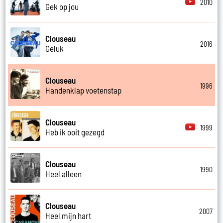
2010
Gek op jou
Clouseau
2016
Geluk
Clouseau
1996
Handenklap voetenstap
Clouseau
1999
Heb ik ooit gezegd
Clouseau
1990
Heel alleen
Clouseau
2007
Heel mijn hart