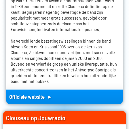
op Marktrock Leuven kwam de doorbraak snel: 'Anne' werd
in 1989 een enorme hit en zette Clouseau definitief op de
kaart. Begin jaren negentig bevestigde de band zijn
populariteit met meer grote successen, gevolgd door
ambitieuze stappen zoals deelname aan het
Eurovisiesongfestival en internationale opnames.
Na verschillende bezettingswisselingen binnen de band
bleven Koen en Kris vanaf 1996 over als de kern van
Clouseau. Ze bleven hun sound verfijnen, met succesvolle
albums en singles doorheen de jaren 2000 en 2010.
Bovendien verwierf de groep een unieke livereputatie: hun
uitverkochte concertreeksen in het Antwerpse Sportpaleis
groeiden uit tot een traditie en bewijzen hun uitzonderlijke
band met het publiek.
Officiele website ►
Clouseau op Jouwradio