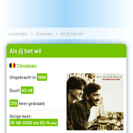
Jouwradio
Clouseau
Als jij het wil
Als jij het wil
Clouseau
Uitgebracht in
1996
Duurt
03:46
370
keer gedraaid
Vorige keer:
01-08-2026 om 03:14 uur