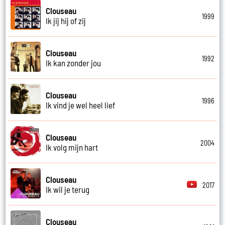
Clouseau
1999
Ik jij hij of zij
Clouseau
1992
Ik kan zonder jou
Clouseau
1996
Ik vind je wel heel lief
Clouseau
2004
Ik volg mijn hart
Clouseau
2017
Ik wil je terug
Clouseau