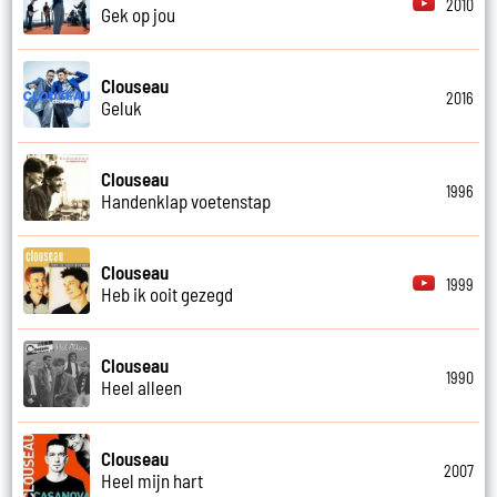
2010
Gek op jou
Clouseau
2016
Geluk
Clouseau
1996
Handenklap voetenstap
Clouseau
1999
Heb ik ooit gezegd
Clouseau
1990
Heel alleen
Clouseau
2007
Heel mijn hart