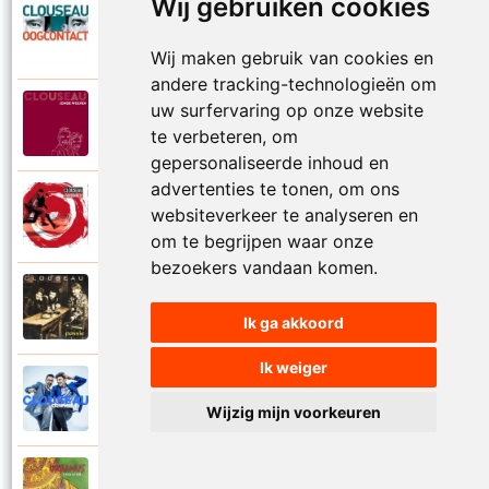
Wij gebruiken cookies
Clouseau
2007
Oogcontact
Wij maken gebruik van cookies en
andere tracking-technologieën om
uw surfervaring op onze website
Clouseau
2022
Over
te verbeteren, om
gepersonaliseerde inhoud en
advertenties te tonen, om ons
Clouseau
websiteverkeer te analyseren en
2004
Over morgen
om te begrijpen waar onze
bezoekers vandaan komen.
Clouseau
1995
Passie
Ik ga akkoord
Ik weiger
Clouseau
2016
Proefcontract
Wijzig mijn voorkeuren
Clouseau