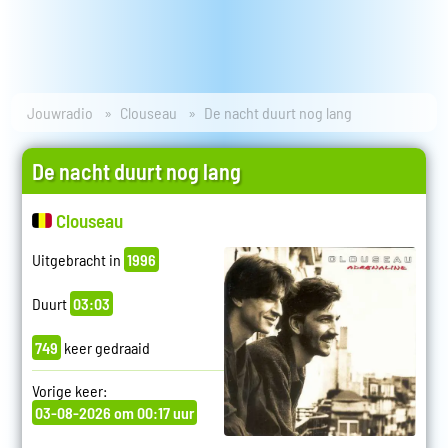
Jouwradio
Clouseau
De nacht duurt nog lang
De nacht duurt nog lang
Clouseau
Uitgebracht in
1996
Duurt
03:03
749
keer gedraaid
Vorige keer:
03-08-2026 om 00:17 uur