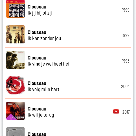
Clouseau
1999
Ik jij hij of zij
Clouseau
1992
Ik kan zonder jou
Clouseau
1996
Ik vind je wel heel lief
Clouseau
2004
Ik volg mijn hart
Clouseau
2017
Ik wil je terug
Clouseau