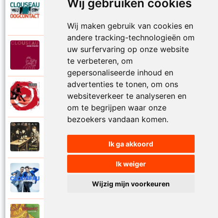
Wij gebruiken cookies
Clouseau
2007
Oogcontact
Wij maken gebruik van cookies en
andere tracking-technologieën om
uw surfervaring op onze website
Clouseau
2022
Over
te verbeteren, om
gepersonaliseerde inhoud en
advertenties te tonen, om ons
Clouseau
websiteverkeer te analyseren en
2004
Over morgen
om te begrijpen waar onze
bezoekers vandaan komen.
Clouseau
1995
Passie
Ik ga akkoord
Ik weiger
Clouseau
2016
Proefcontract
Wijzig mijn voorkeuren
Clouseau