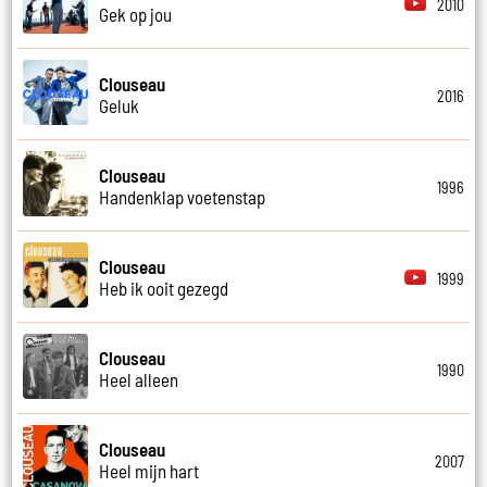
2010
Gek op jou
Clouseau
2016
Geluk
Clouseau
1996
Handenklap voetenstap
Clouseau
1999
Heb ik ooit gezegd
Clouseau
1990
Heel alleen
Clouseau
2007
Heel mijn hart