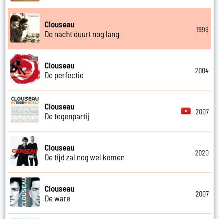
Clouseau
1996
De nacht duurt nog lang
Clouseau
2004
De perfectie
Clouseau
2007
De tegenpartij
Clouseau
2020
De tijd zal nog wel komen
Clouseau
2007
De ware