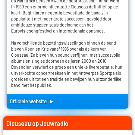
op Marktrock Leuven kwam de doorbraak snel: 'Anne' werd
in 1989 een enorme hit en zette Clouseau definitief op de
kaart. Begin jaren negentig bevestigde de band zijn
populariteit met meer grote successen, gevolgd door
ambitieuze stappen zoals deelname aan het
Eurovisiesongfestival en internationale opnames.
Na verschillende bezettingswisselingen binnen de band
bleven Koen en Kris vanaf 1996 over als de kern van
Clouseau. Ze bleven hun sound verfijnen, met succesvolle
albums en singles doorheen de jaren 2000 en 2010.
Bovendien verwierf de groep een unieke livereputatie: hun
uitverkochte concertreeksen in het Antwerpse Sportpaleis
groeiden uit tot een traditie en bewijzen hun uitzonderlijke
band met het publiek.
Officiele website ►
Clouseau op Jouwradio