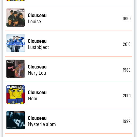
Clouseau
1990
Louise
Clouseau
2016
Lustobject
Clouseau
1988
Mary Lou
Clouseau
2001
Mooi
Clouseau
1992
Mysterie alom