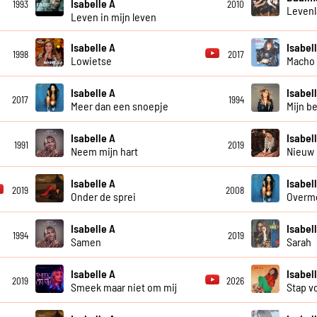
Isabelle A
1993
2010
Leven
Leven in mijn leven
Isabelle A
Isabel
1998
2017
Lowietse
Macho (
Isabelle A
Isabel
2017
1994
Meer dan een snoepje
Mijn be
Isabelle A
Isabel
1991
2019
Neem mijn hart
Nieuw 
Isabelle A
Isabel
2019
2008
Onder de sprei
Overme
Isabelle A
Isabel
1994
2019
Samen
Sarah
Isabelle A
Isabel
2019
2026
Smeek maar niet om mij
Stap v