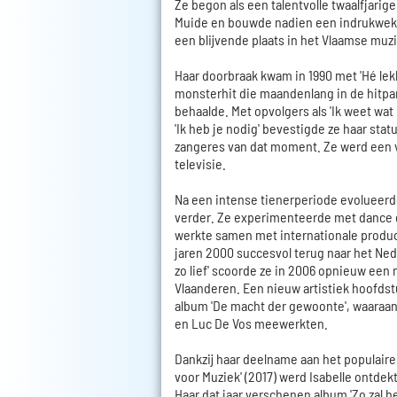
Ze begon als een talentvolle twaalfjarige
Muide en bouwde nadien een indrukwekk
een blijvende plaats in het Vlaamse muz
Haar doorbraak kwam in 1990 met 'Hé lek
monsterhit die maandenlang in de hitpar
behaalde. Met opvolgers als 'Ik weet wat ik
'Ik heb je nodig' bevestigde ze haar stat
zangeres van dat moment. Ze werd een 
televisie.
Na een intense tienerperiode evolueerde
verder. Ze experimenteerde met dance e
werkte samen met internationale produ
jaren 2000 succesvol terug naar het Ned
zo lief' scoorde ze in 2006 opnieuw een 
Vlaanderen. Een nieuw artistiek hoofdst
album 'De macht der gewoonte', waaraan 
en Luc De Vos meewerkten.
Dankzij haar deelname aan het populair
voor Muziek' (2017) werd Isabelle ontdek
Haar dat jaar verschenen album 'Zo zal he