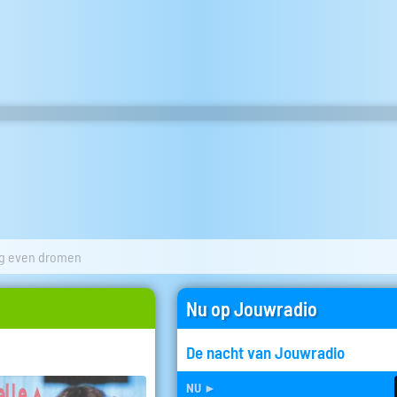
g even dromen
Nu op Jouwradio
De nacht van Jouwradio
nu
►