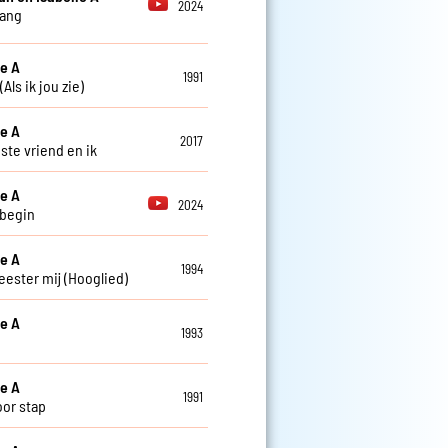
2024
lang
le A
1991
Als ik jou zie)
le A
2017
ste vriend en ik
le A
2024
begin
le A
1994
ester mij (Hooglied)
le A
1993
le A
1991
oor stap