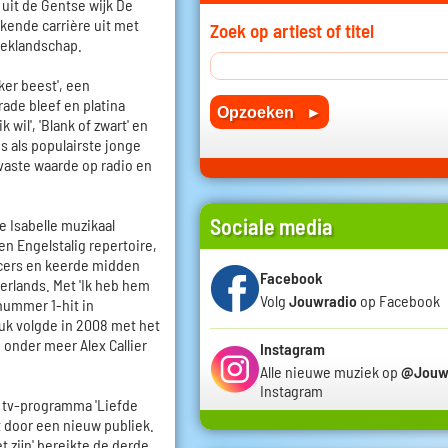
 uit de Gentse wijk De
ende carrière uit met
Zoek op artiest of titel
ieklandschap.
ker beest', een
ade bleef en platina
 wil', 'Blank of zwart' en
us als populairste jonge
vaste waarde op radio en
Sociale media
 Isabelle muzikaal
n Engelstalig repertoire,
cers en keerde midden
Facebook
erlands. Met 'Ik heb hem
Volg
Jouwradio
op Facebook
nummer 1-hit in
uk volgde in 2008 met het
onder meer Alex Callier
Instagram
Alle nieuwe muziek op
@Jouw
Instagram
e tv-programma 'Liefde
t door een nieuw publiek.
t zijn' bereikte de derde