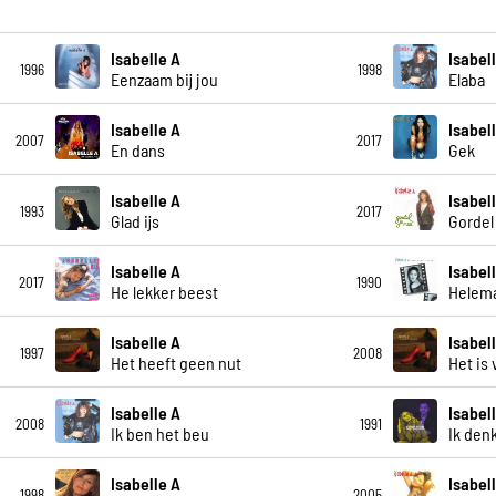
Isabelle A
Isabel
1996
1998
Eenzaam bij jou
Elaba
Isabelle A
Isabel
2007
2017
En dans
Gek
Isabelle A
Isabel
1993
2017
Glad ijs
Gordel
Isabelle A
Isabel
2017
1990
He lekker beest
Helema
Isabelle A
Isabel
1997
2008
Het heeft geen nut
Het is 
Isabelle A
Isabel
2008
1991
Ik ben het beu
Ik denk
Isabelle A
Isabel
1998
2005