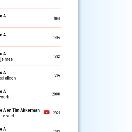
le A
1991
le A
1994
le A
1992
 je mee
le A
1994
al alleen
le A
2008
voorbij
le A en Tim Akkerman
2021
 te veel
le A
1992