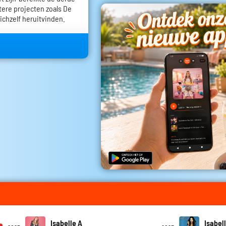
tere projecten zoals De
zichzelf heruitvinden.
Isabelle A
Isabel