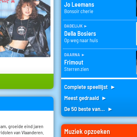
Jo Leemans
Bonsoir cherie
dadelijk
►
Della Bosiers
Op weg naar huis
daarna
►
Frimout
Sterren zien
Complete speellijst ►
Meest gedraaid ►
De 50 beste van... ►
dam, groeide eind jaren
Muziek opzoeken
eridolen van Vlaanderen.