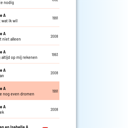
 je nodig
le A
1991
 wat ik wil
le A
2008
 niet alleen
le A
1993
 altijd op mij rekenen
le A
2008
an
le A
1991
e nog even dromen
le A
2008
ek
n en Isabelle A