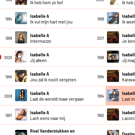
Ik heb hem zo lief
Ik heb
Isabelle A
Isabel
1994
1998
Ik vul mijn hart met jou
Ik weet
Isabelle A
Isabel
1998
2017
Intermezzo
Je bent
Isabelle A
Isabel
2020
1998
Jij alleen
Jij mag
Isabelle A
Isabel
1994
1994
Jou zal ik nooit vergeten
Karava
Isabelle A
Isabel
2008
1994
Laat de wereld maar vergaan
Laat m
Isabelle A
Isabel
1997
1992
Lach eens naar mij
Laconi
Roel Vanderstukken en
Daalma