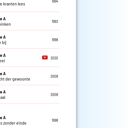
1994
de kranten lees
le A
1993
 pinken
le A
1998
e bij
le A
2020
eel
le A
2008
ht der gewoonte
le A
2008
aal
le A
1998
is zonder einde