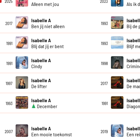
2025
2023
Alleen met jou
Als ik 
Isabelle A
Isabel
2017
1993
Ben jij niet alleen
Bij de
Isabelle A
Isabel
1991
1993
Blij dat jij er bent
Blijf m
Isabelle A
Isabel
1991
1998
Cindy
Crimin
Isabelle A
Isabel
1997
2017
De lifter
De mac
Isabelle A
Isabel
1993
1991
December
Diagon
Isabelle A
Isabel
2007
2019
Een mooie toekomst
Een re