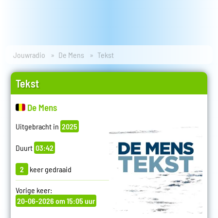
Jouwradio
De Mens
Tekst
Tekst
De Mens
Uitgebracht in
2025
Duurt
03:42
2
keer gedraaid
Vorige keer:
20-06-2026 om 15:05 uur