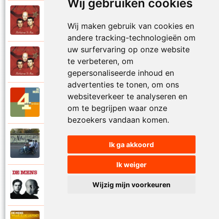
Wij gebruiken cookies
De Mens
1997
Val niet in liefde I
Wij maken gebruik van cookies en
andere tracking-technologieën om
uw surfervaring op onze website
De Mens
te verbeteren, om
1997
Val niet in liefde II
gepersonaliseerde inhoud en
advertenties te tonen, om ons
websiteverkeer te analyseren en
De Mens
2017
Vier akkoorden
om te begrijpen waar onze
bezoekers vandaan komen.
De Mens
Ik ga akkoord
2015
Vlinderhart
Ik weiger
De Mens
Wijzig mijn voorkeuren
1992
Vrijheid die niet eenzaam is