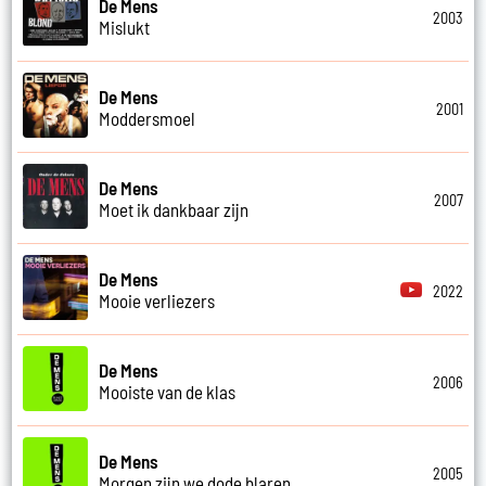
De Mens
2003
Mislukt
De Mens
2001
Moddersmoel
De Mens
2007
Moet ik dankbaar zijn
De Mens
2022
Mooie verliezers
De Mens
2006
Mooiste van de klas
De Mens
2005
Morgen zijn we dode blaren