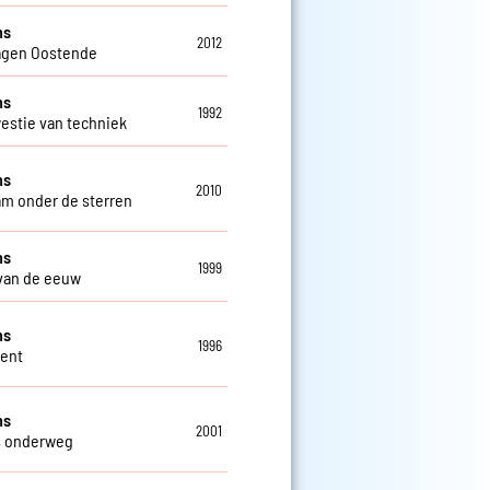
ns
2012
agen Oostende
ns
1992
estie van techniek
ns
2010
m onder de sterren
ns
1999
van de eeuw
ns
1996
Gent
ns
2001
s onderweg