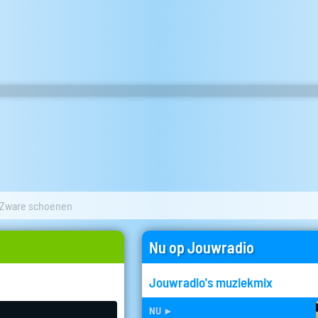
Zware schoenen
Nu op Jouwradio
Jouwradio's muziekmix
nu
►