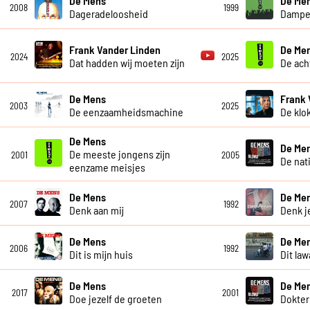
De Mens
De Me
2008
1999
Dageradeloosheid
Dampen
Frank Vander Linden
De Me
2024
2025
Dat hadden wij moeten zijn
De ach
De Mens
Frank 
2003
2025
De eenzaamheidsmachine
De klo
De Mens
De Me
De meeste jongens zijn
2001
2005
De nat
eenzame meisjes
De Mens
De Men
2007
1992
Denk aan mij
Denk j
De Mens
De Me
2006
1992
Dit is mijn huis
Dit law
De Mens
De Me
2017
2001
Doe jezelf de groeten
Dokter