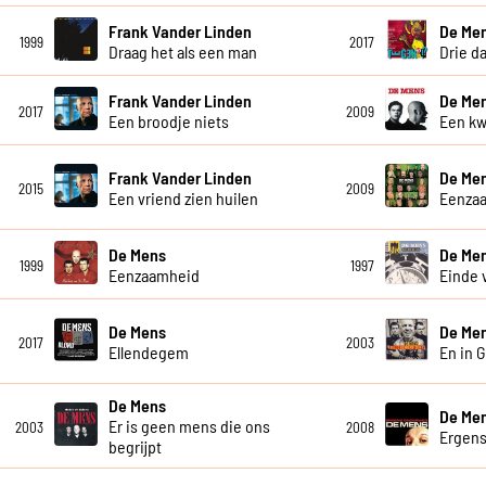
Frank Vander Linden
De Me
1999
2017
Draag het als een man
Drie d
Frank Vander Linden
De Me
2017
2009
Een broodje niets
Een kw
Frank Vander Linden
De Me
2015
2009
Een vriend zien huilen
Eenzaa
De Mens
De Me
1999
1997
Eenzaamheid
Einde 
De Mens
De Me
2017
2003
Ellendegem
En in 
De Mens
De Me
Er is geen mens die ons
2003
2008
Ergen
begrijpt