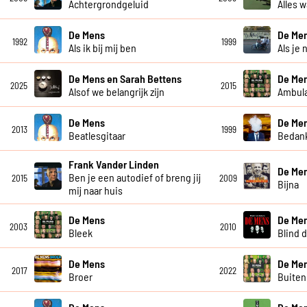
Achtergrondgeluid
Alles w
De Mens
De Me
1992
1999
Als ik bij mij ben
Als je 
De Mens en Sarah Bettens
De Me
2025
2015
Alsof we belangrijk zijn
Ambula
De Mens
De Me
2013
1999
Beatlesgitaar
Bedan
Frank Vander Linden
De Me
Ben je een autodief of breng jij
2015
2009
Bijna
mij naar huis
De Mens
De Me
2003
2010
Bleek
Blind 
De Mens
De Me
2017
2022
Broer
Buiten