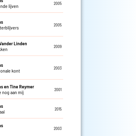
ns
2005
de lijven
ns
2005
terblijvers
Vander Linden
2009
kken
ns
2003
ionale kont
s en Tine Reymer
2001
e nog aan mij
ns
2015
aai
ns
2003