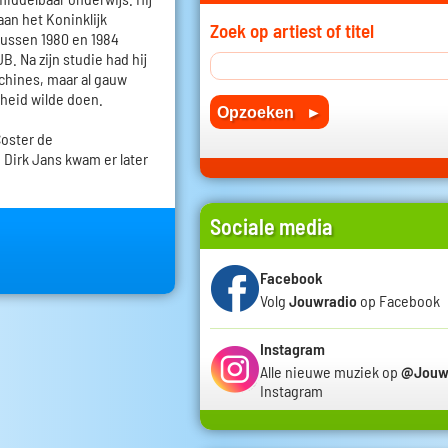
an het Koninklijk
Zoek op artiest of titel
ussen 1980 en 1984
 Na zijn studie had hij
chines, maar al gauw
igheid wilde doen.
Coster de
Dirk Jans kwam er later
Sociale media
Facebook
Volg
Jouwradio
op Facebook
Instagram
Alle nieuwe muziek op
@Jouw
Instagram