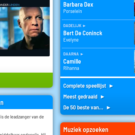
Barbara Dex
Porselein
dadelijk
►
Bert De Coninck
Evelyne
daarna
►
Camille
Rihanna
Complete speellijst ►
Meest gedraaid ►
en
De 50 beste van... ►
 is de leadzanger van de
Muziek opzoeken
middelbaar onderwijs. Hij