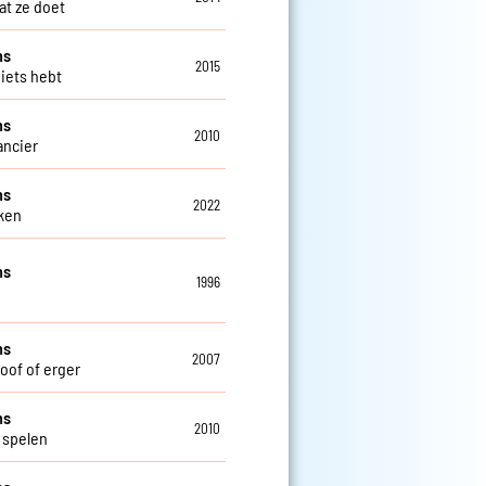
at ze doet
ns
2015
niets hebt
ns
2010
ncier
ns
2022
ken
ns
1996
ns
2007
doof of erger
ns
2010
 spelen