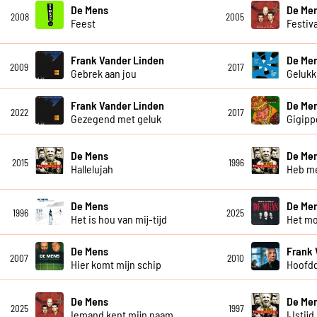
De Mens
De Me
2008
2005
Feest
Festiva
Frank Vander Linden
De Me
2009
2017
Gebrek aan jou
Gelukki
Frank Vander Linden
De Me
2022
2017
Gezegend met geluk
Gigipp
De Mens
De Me
2015
1996
Hallelujah
Heb me
De Mens
De Me
1996
2025
Het is hou van mij-tijd
Het m
De Mens
Frank 
2007
2010
Hier komt mijn schip
Hoofd
De Mens
De Me
2025
1997
Iemand kent mijn naam
IJstijd