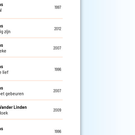
ns
1997
l
ns
2012
g zijn
ns
2007
eke
ns
1996
 lief
ns
2007
oet gebeuren
Vander Linden
2009
doek
ns
1996