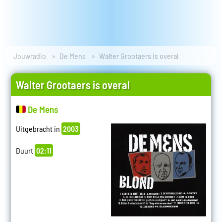
Jouwradio
De Mens
Walter Grootaers is overal
Walter Grootaers is overal
De Mens
Uitgebracht in
2003
Duurt
02:11