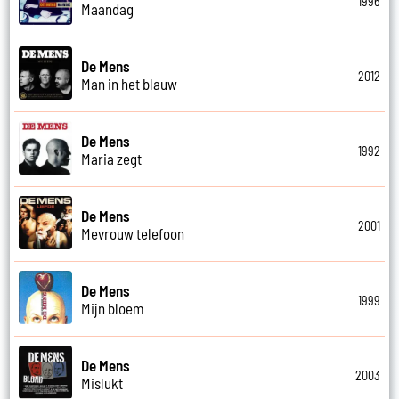
1996
Maandag
De Mens
2012
Man in het blauw
De Mens
1992
Maria zegt
De Mens
2001
Mevrouw telefoon
De Mens
1999
Mijn bloem
De Mens
2003
Mislukt