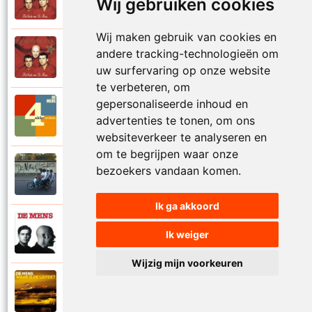
Wij gebruiken cookies
1997
Val niet in liefde I
Wij maken gebruik van cookies en
De Mens
andere tracking-technologieën om
1997
Val niet in liefde II
uw surfervaring op onze website
te verbeteren, om
gepersonaliseerde inhoud en
De Mens
2017
advertenties te tonen, om ons
Vier akkoorden
websiteverkeer te analyseren en
om te begrijpen waar onze
De Mens
bezoekers vandaan komen.
2015
Vlinderhart
Ik ga akkoord
De Mens
Ik weiger
1992
Vrijheid die niet eenzaam is
Wijzig mijn voorkeuren
De Mens
2021
Waar is de liefde