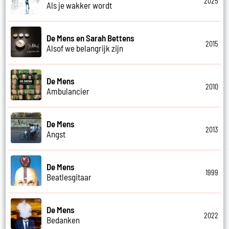
2025
Als je wakker wordt
De Mens en Sarah Bettens
2015
Alsof we belangrijk zijn
De Mens
2010
Ambulancier
De Mens
2013
Angst
De Mens
1999
Beatlesgitaar
De Mens
2022
Bedanken