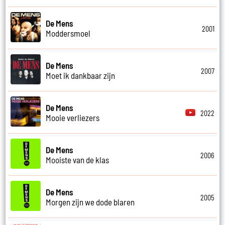
De Mens
2001
Moddersmoel
De Mens
2007
Moet ik dankbaar zijn
De Mens
2022
Mooie verliezers
De Mens
2006
Mooiste van de klas
De Mens
2005
Morgen zijn we dode blaren