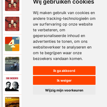
Wij gebruiken cookies
De Mens
1997
Val niet in liefde I
Wij maken gebruik van cookies en
andere tracking-technologieën om
De Mens
uw surfervaring op onze website
1997
Val niet in liefde II
te verbeteren, om
gepersonaliseerde inhoud en
advertenties te tonen, om ons
De Mens
2017
Vier akkoorden
websiteverkeer te analyseren en
om te begrijpen waar onze
bezoekers vandaan komen.
De Mens
2015
Vlinderhart
Ik ga akkoord
Ik weiger
De Mens
1992
Vrijheid die niet eenzaam is
Wijzig mijn voorkeuren
De Mens
2021
Waar is de liefde