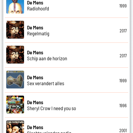
De Mens
1999
Radiohoofd
De Mens
2017
Regelmatig
De Mens
2017
Schip aan de horizon
De Mens
1999
Sex verandert alles
De Mens
1996
Sheryl Crow I need you so
De Mens
2001
Slechte vrienden nodig