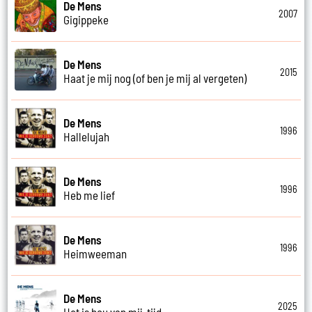
De Mens
2007
Gigippeke
De Mens
2015
Haat je mij nog (of ben je mij al vergeten)
De Mens
1996
Hallelujah
De Mens
1996
Heb me lief
De Mens
1996
Heimweeman
De Mens
2025
Het is hou van mij-tijd