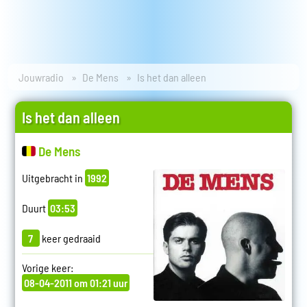
Jouwradio
De Mens
Is het dan alleen
Is het dan alleen
De Mens
Uitgebracht in
1992
Duurt
03:53
7
keer gedraaid
Vorige keer:
08-04-2011 om 01:21 uur