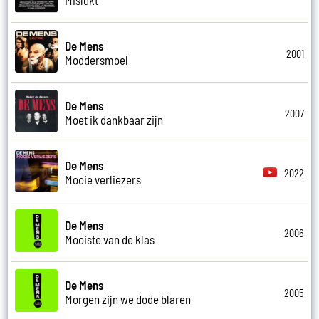
De Mens
2001
Moddersmoel
De Mens
2007
Moet ik dankbaar zijn
De Mens
2022
Mooie verliezers
De Mens
2006
Mooiste van de klas
De Mens
2005
Morgen zijn we dode blaren