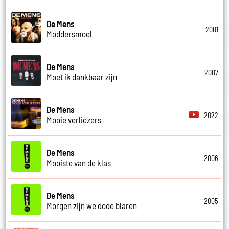
De Mens
2001
Moddersmoel
De Mens
2007
Moet ik dankbaar zijn
De Mens
2022
Mooie verliezers
De Mens
2006
Mooiste van de klas
De Mens
2005
Morgen zijn we dode blaren