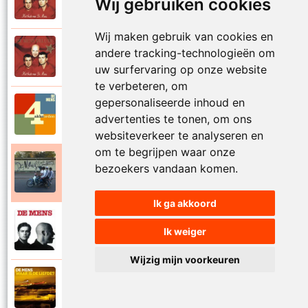
Wij gebruiken cookies
1997
Val niet in liefde I
Wij maken gebruik van cookies en
De Mens
andere tracking-technologieën om
1997
Val niet in liefde II
uw surfervaring op onze website
te verbeteren, om
gepersonaliseerde inhoud en
De Mens
2017
advertenties te tonen, om ons
Vier akkoorden
websiteverkeer te analyseren en
om te begrijpen waar onze
De Mens
bezoekers vandaan komen.
2015
Vlinderhart
Ik ga akkoord
De Mens
Ik weiger
1992
Vrijheid die niet eenzaam is
Wijzig mijn voorkeuren
De Mens
2021
Waar is de liefde