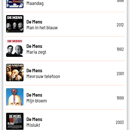
1996
Maandag
De Mens
2012
Man in het blauw
De Mens
1992
Maria zegt
De Mens
2001
Mevrouw telefoon
De Mens
1999
Mijn bloem
De Mens
2003
Mislukt