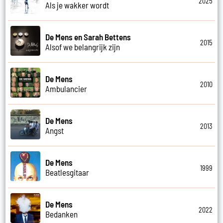
2025
Als je wakker wordt
De Mens en Sarah Bettens
2015
Alsof we belangrijk zijn
De Mens
2010
Ambulancier
De Mens
2013
Angst
De Mens
1999
Beatlesgitaar
De Mens
2022
Bedanken