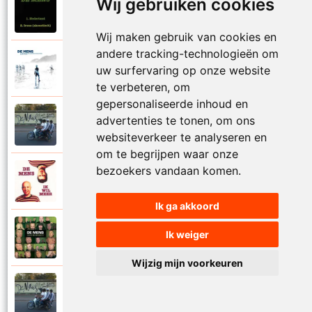
Wij gebruiken cookies
De Mens
1994
Nederland
Wij maken gebruik van cookies en
andere tracking-technologieën om
De Mens en Helena Cazaerck
2025
uw surfervaring op onze website
Nederlands
te verbeteren, om
gepersonaliseerde inhoud en
De Mens
advertenties te tonen, om ons
2015
Niets bewijst
websiteverkeer te analyseren en
om te begrijpen waar onze
bezoekers vandaan komen.
De Mens
1994
Nieuwe methodiek
Ik ga akkoord
De Mens
Ik weiger
2010
Nog een dag
Wijzig mijn voorkeuren
De Mens
2015
Nooit genoeg