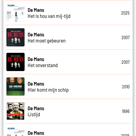
De Mens
2025
Het is hou van mij-tijd
De Mens
2007
Het moet gebeuren
De Mens
2007
Het onverstand
De Mens
2010
Hier komt mijn schip
De Mens
1996
IJstijd
De Mens
2025