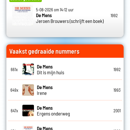
5-08-2026 om 14:12 uur
De Mens
1992
Jeroen Brouwers (schrijft een boek)
Vaakst gedraaide nummers
De Mens
661x
1992
Dit is mijn huis
De Mens
649x
1993
Irene
De Mens
647x
2001
Ergens onderweg
De Mens