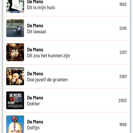
De Mens
1992
Dit is mijn huis
De Mens
2015
Dit lawaai
De Mens
2017
Dit zou het kunnen zijn
De Mens
2001
Doe jezelf de groeten
De Mens
2003
Dokter
De Mens
1999
Dolfijn