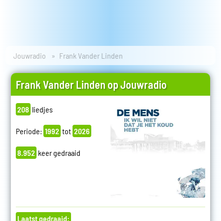
Jouwradio
Frank Vander Linden
Frank Vander Linden op Jouwradio
208
liedjes
Periode:
1992
tot
2026
8.952
keer gedraaid
Laatst gedraaid: