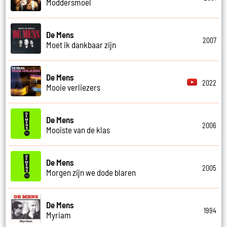
Moddersmoel
De Mens
2007
Moet ik dankbaar zijn
De Mens
2022
Mooie verliezers
De Mens
2006
Mooiste van de klas
De Mens
2005
Morgen zijn we dode blaren
De Mens
1994
Myriam