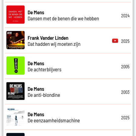
De Mens
2024
Dansen met de benen die we hebben
Frank Vander Linden
2025
Dat hadden wij moeten zijn
De Mens
2005
De achterblijvers
De Mens
2003
De anti-blondine
De Mens
2025
De eenzaamheidsmachine