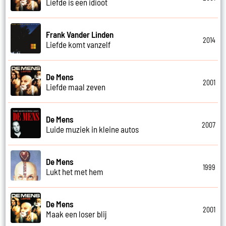
Liefde is een idioot
Frank Vander Linden
2014
Liefde komt vanzelf
De Mens
2001
Liefde maal zeven
De Mens
2007
Luide muziek in kleine autos
De Mens
1999
Lukt het met hem
De Mens
2001
Maak een loser blij