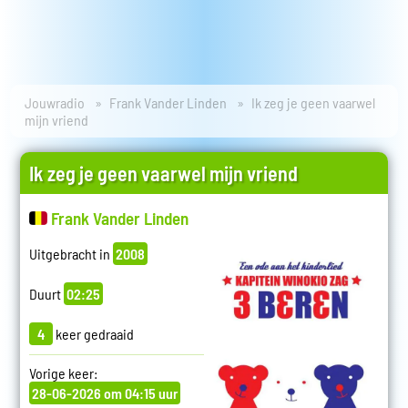
Jouwradio
Frank Vander Linden
Ik zeg je geen vaarwel
mijn vriend
Ik zeg je geen vaarwel mijn vriend
Frank Vander Linden
Uitgebracht in
2008
Duurt
02:25
4
keer gedraaid
Vorige keer:
28-06-2026 om 04:15 uur