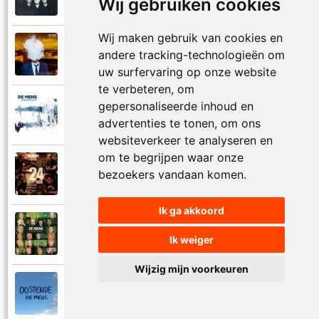
Wij gebruiken cookies
Onder de duinen
Wij maken gebruik van cookies en
De Mens
andere tracking-technologieën om
2022
Onder de zon
uw surfervaring op onze website
te verbeteren, om
gepersonaliseerde inhoud en
De Mens
2025
Ongewoon
advertenties te tonen, om ons
websiteverkeer te analyseren en
om te begrijpen waar onze
De Mens
bezoekers vandaan komen.
2017
Onmondig
Ik ga akkoord
De Mens
2010
Ik weiger
Ooit
Wijzig mijn voorkeuren
De Mens
2019
Oostende