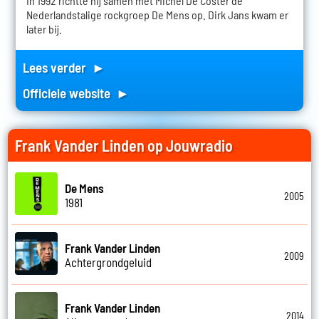
In 1992 richtte hij samen met Michel De Coster de
Nederlandstalige rockgroep De Mens op. Dirk Jans kwam er
later bij.
Lees verder ►
Officiele website ►
Frank Vander Linden op Jouwradio
De Mens
2005
1981
Frank Vander Linden
2009
Achtergrondgeluid
Frank Vander Linden
2014