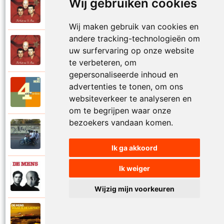
Wij gebruiken cookies
De Mens
1997
Val niet in liefde I
Wij maken gebruik van cookies en
andere tracking-technologieën om
De Mens
uw surfervaring op onze website
1997
Val niet in liefde II
te verbeteren, om
gepersonaliseerde inhoud en
advertenties te tonen, om ons
De Mens
2017
Vier akkoorden
websiteverkeer te analyseren en
om te begrijpen waar onze
bezoekers vandaan komen.
De Mens
2015
Vlinderhart
Ik ga akkoord
Ik weiger
De Mens
1992
Vrijheid die niet eenzaam is
Wijzig mijn voorkeuren
De Mens
2021
Waar is de liefde