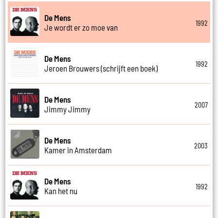
De Mens
1992
Je wordt er zo moe van
De Mens
1992
Jeroen Brouwers (schrijft een boek)
De Mens
2007
Jimmy Jimmy
De Mens
2003
Kamer in Amsterdam
De Mens
1992
Kan het nu