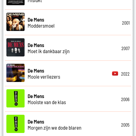
De Mens
2001
Moddersmoel
De Mens
2007
Moet ik dankbaar zijn
De Mens
2022
Mooie verliezers
De Mens
2006
Mooiste van de klas
De Mens
2005
Morgen zijn we dode blaren