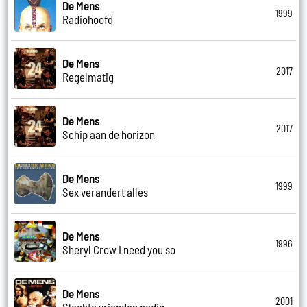
De Mens
1999
Radiohoofd
De Mens
2017
Regelmatig
De Mens
2017
Schip aan de horizon
De Mens
1999
Sex verandert alles
De Mens
1996
Sheryl Crow I need you so
De Mens
2001
Slechte vrienden nodig