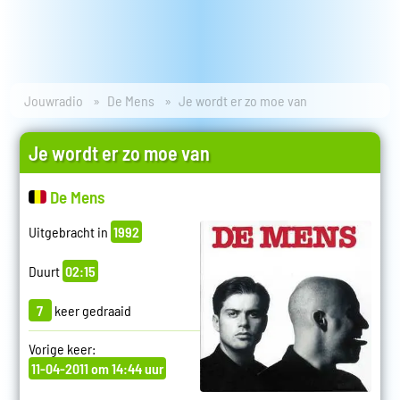
Jouwradio
De Mens
Je wordt er zo moe van
Je wordt er zo moe van
De Mens
Uitgebracht in
1992
Duurt
02:15
7
keer gedraaid
Vorige keer:
11-04-2011 om 14:44 uur