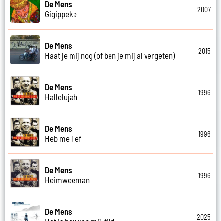
De Mens
2007
Gigippeke
De Mens
2015
Haat je mij nog (of ben je mij al vergeten)
De Mens
1996
Hallelujah
De Mens
1996
Heb me lief
De Mens
1996
Heimweeman
De Mens
2025
Het is hou van mij-tijd