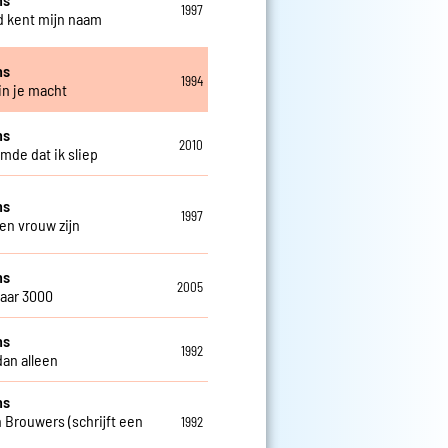
1997
 kent mijn naam
ns
1994
in je macht
ns
2010
omde dat ik sliep
ns
1997
een vrouw zijn
ns
2005
jaar 3000
ns
1992
dan alleen
ns
 Brouwers (schrijft een
1992