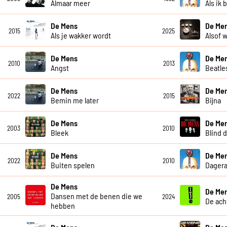
Almaar meer
Als ik 
De Mens
De Men
2015
2025
Als je wakker wordt
Alsof w
De Mens
De Me
2010
2013
Angst
Beatle
De Mens
De Me
2022
2015
Bemin me later
Bijna
De Mens
De Me
2003
2010
Bleek
Blind 
De Mens
De Me
2022
2010
Buiten spelen
Dagera
De Mens
De Me
Dansen met de benen die we
2005
2024
De ach
hebben