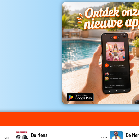
De Mens
De Me
2005
1992