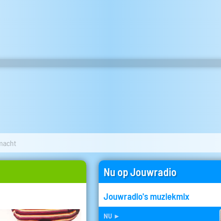
 macht
Nu op Jouwradio
Jouwradio's muziekmix
nu
►