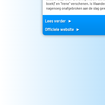
boek)" en “Irene” verschenen, is Vlaand
nagenoeg onafgebroken aan de slag ge
Lees verder ►
Officiele website ►