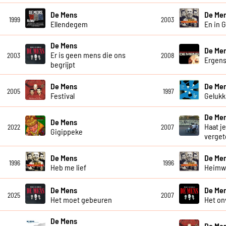
De Mens
De Me
1999
2003
Ellendegem
En in 
De Mens
De Me
Er is geen mens die ons
2003
2008
Ergen
begrijpt
De Mens
De Me
2005
1997
Festival
Gelukki
De Me
De Mens
Haat je
2022
2007
Gigippeke
verget
De Mens
De Me
1996
1996
Heb me lief
Heim
De Mens
De Me
2025
2007
Het moet gebeuren
Het on
De Mens
De Me