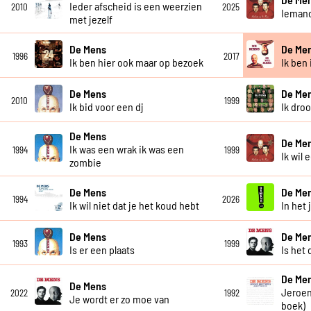
Ieder afscheid is een weerzien
2010
2025
Iemand
met jezelf
De Mens
De Me
1996
2017
Ik ben hier ook maar op bezoek
Ik ben 
De Mens
De Me
2010
1999
Ik bid voor een dj
Ik dro
De Mens
De Me
Ik was een wrak ik was een
1994
1999
Ik wil 
zombie
De Mens
De Me
1994
2026
Ik wil niet dat je het koud hebt
In het 
De Mens
De Me
1993
1999
Is er een plaats
Is het 
De Me
De Mens
Jeroen
2022
1992
Je wordt er zo moe van
boek)