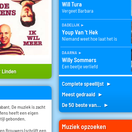
Will Tura
Vergeet Barbara
dadelijk
►
Youp Van 't Hek
Niemand weet hoe laat het is
daarna
►
Willy Sommers
Een beetje verliefd
 Linden
Complete speellijst ►
Meest gedraaid ►
De 50 beste van... ►
bant. De muziek is zacht
 Mens heeft een eigen
stijl gebonden.
Muziek opzoeken
roen Brouwers (schrijft een