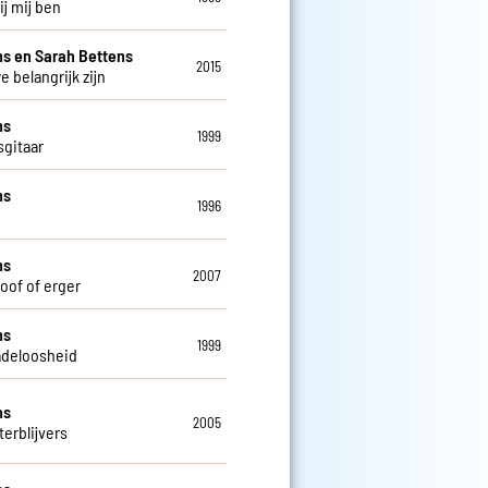
bij mij ben
s en Sarah Bettens
2015
e belangrijk zijn
ns
1999
sgitaar
ns
1996
ns
2007
doof of erger
ns
1999
deloosheid
ns
2005
terblijvers