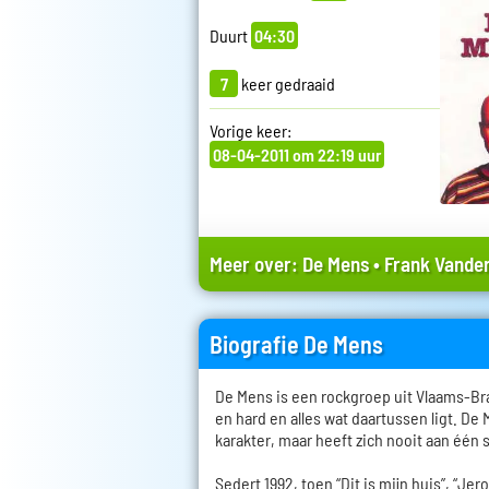
Duurt
04:30
7
keer gedraaid
Vorige keer:
08-04-2011 om 22:19 uur
Meer over:
De Mens
•
Frank Vander
Biografie De Mens
De Mens is een rockgroep uit Vlaams-Bra
en hard en alles wat daartussen ligt. De
karakter, maar heeft zich nooit aan één 
Sedert 1992, toen “Dit is mijn huis”, “Je