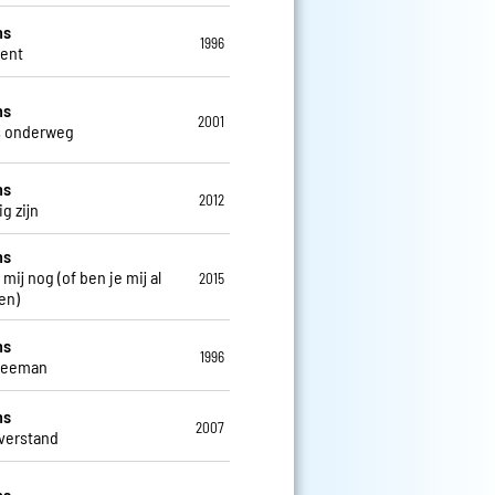
ns
1996
Gent
ns
2001
s onderweg
ns
2012
g zijn
ns
 mij nog (of ben je mij al
2015
en)
ns
1996
weeman
ns
2007
verstand
ns