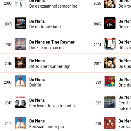
De Mens
De Me
2003
2025
De eenzaamheidsmachine
De kro
De Mens
De Me
2005
2003
De nationale kont
De sle
De Mens en Tine Reymer
De Me
1992
2001
Denk je nog aan mij
Dit is 
De Mens
De Me
2015
2017
Dit zou het kunnen zijn
Doe je
De Mens
De Me
2003
1999
Dolfijn
Drie d
De Me
De Mens
Een li
2017
1992
Een kwestie van techniek
ook ni
De Mens
De Me
2010
1999
Eenzaam onder jou
Eenza