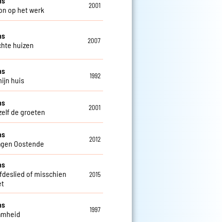
ns
2001
on op het werk
ns
2007
chte huizen
ns
1992
mijn huis
ns
2001
zelf de groeten
ns
2012
agen Oostende
ns
efdeslied of misschien
2015
et
ns
1997
amheid