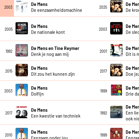
De Mens
De Me
2003
2025
De eenzaamheidsmachine
De kro
De Mens
De Me
2005
2003
De nationale kont
De sle
De Mens en Tine Reymer
De Me
1992
2001
Denk je nog aan mij
Dit is 
De Mens
De Me
2015
2017
Dit zou het kunnen zijn
Doe je
De Mens
De Me
2003
1999
Dolfijn
Drie d
De Me
De Mens
Een li
2017
1992
Een kwestie van techniek
ook ni
De Mens
De Me
2010
1999
Eenzaam onder jou
Eenza