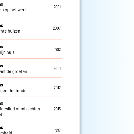
ns
2001
on op het werk
ns
2007
chte huizen
ns
1992
mijn huis
ns
2001
zelf de groeten
ns
2012
agen Oostende
ns
efdeslied of misschien
2015
et
ns
1997
amheid