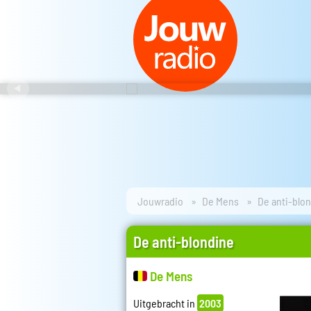
Jouwradio
De Mens
De anti-blo
De anti-blondine
De Mens
Uitgebracht in
2003