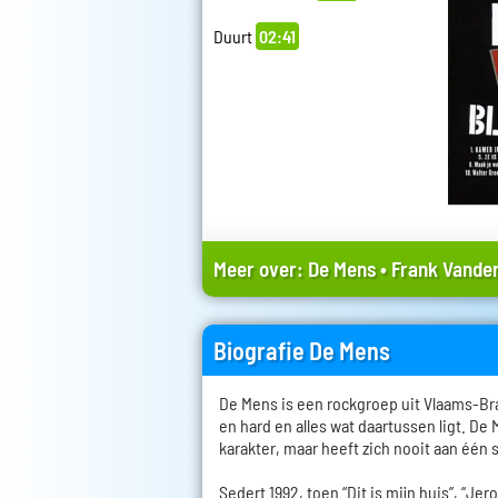
Duurt
02:41
Meer over:
De Mens
•
Frank Vander
Biografie De Mens
De Mens is een rockgroep uit Vlaams-Bra
en hard en alles wat daartussen ligt. De
karakter, maar heeft zich nooit aan één 
Sedert 1992, toen “Dit is mijn huis”, “Je