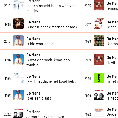
De Mens
De Me
Ieder afscheid is een weerzien
2010
2025
Iemand
met jezelf
De Mens
De Me
1996
2017
Ik ben hier ook maar op bezoek
Ik ben 
De Mens
De Me
2010
1999
Ik bid voor een dj
Ik dro
De Mens
De Me
Ik was een wrak ik was een
1994
1999
Ik wil 
zombie
De Mens
De Me
1994
2026
Ik wil niet dat je het koud hebt
In het 
De Mens
De Me
1993
1999
Is er een plaats
Is het 
De Me
De Mens
Jeroen
2022
1992
Je wordt er zo moe van