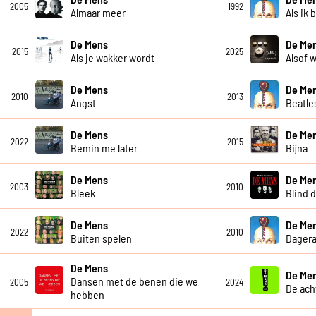
2005
1992
Almaar meer
Als ik 
De Mens
De Men
2015
2025
Als je wakker wordt
Alsof w
De Mens
De Me
2010
2013
Angst
Beatle
De Mens
De Me
2022
2015
Bemin me later
Bijna
De Mens
De Me
2003
2010
Bleek
Blind 
De Mens
De Me
2022
2010
Buiten spelen
Dagera
De Mens
De Me
Dansen met de benen die we
2005
2024
De ach
hebben