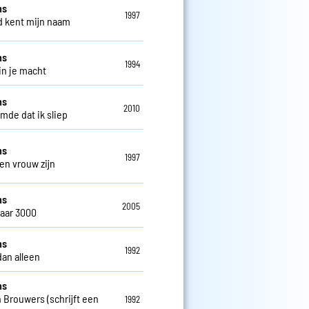
ns
1997
 kent mijn naam
ns
1994
in je macht
ns
2010
omde dat ik sliep
ns
1997
een vrouw zijn
ns
2005
jaar 3000
ns
1992
dan alleen
ns
 Brouwers (schrijft een
1992