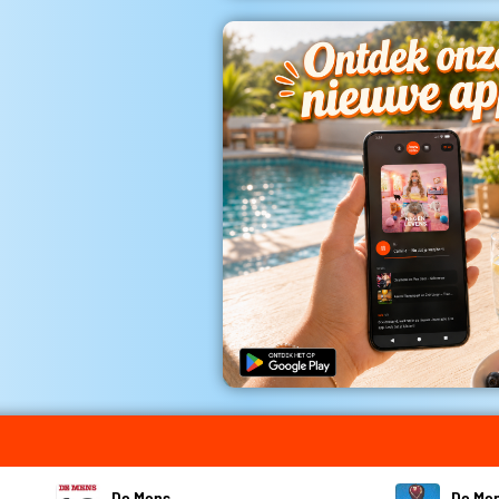
De Mens
De Me