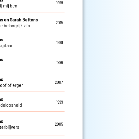
1999
bij mij ben
s en Sarah Bettens
2015
e belangrijk zijn
ns
1999
sgitaar
ns
1996
ns
2007
doof of erger
ns
1999
deloosheid
ns
2005
terblijvers