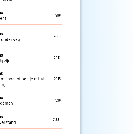
ns
1996
Gent
ns
2001
s onderweg
ns
2012
g zijn
ns
 mij nog (of ben je mij al
2015
en)
ns
1996
weeman
ns
2007
verstand