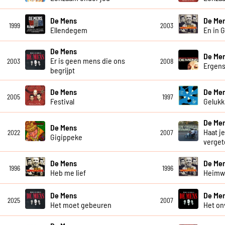
De Mens
De Me
1999
2003
Ellendegem
En in 
De Mens
De Me
Er is geen mens die ons
2003
2008
Ergen
begrijpt
De Mens
De Me
2005
1997
Festival
Gelukki
De Me
De Mens
Haat je
2022
2007
Gigippeke
verget
De Mens
De Me
1996
1996
Heb me lief
Heim
De Mens
De Me
2025
2007
Het moet gebeuren
Het on