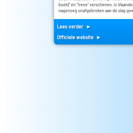
boek)" en “Irene” verschenen, is Vlaand
nagenoeg onafgebroken aan de slag ge
Lees verder ►
Officiele website ►