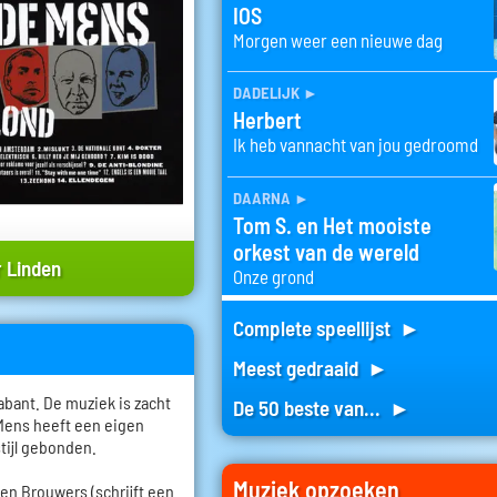
IOS
Morgen weer een nieuwe dag
dadelijk
►
Herbert
Ik heb vannacht van jou gedroomd
daarna
►
Tom S. en Het mooiste
orkest van de wereld
 Linden
Onze grond
Complete speellijst ►
Meest gedraaid ►
bant. De muziek is zacht
De 50 beste van... ►
 Mens heeft een eigen
stijl gebonden.
Muziek opzoeken
roen Brouwers (schrijft een