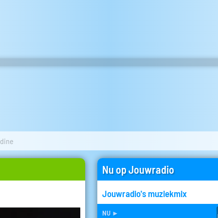
ndine
Nu op Jouwradio
Jouwradio's muziekmix
nu
►