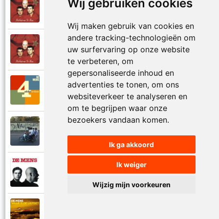
Wij gebruiken cookies
De Mens
1997
Val niet in liefde I
Wij maken gebruik van cookies en
andere tracking-technologieën om
De Mens
uw surfervaring op onze website
1997
Val niet in liefde II
te verbeteren, om
gepersonaliseerde inhoud en
advertenties te tonen, om ons
De Mens
2017
Vier akkoorden
websiteverkeer te analyseren en
om te begrijpen waar onze
bezoekers vandaan komen.
De Mens
2015
Vlinderhart
Ik ga akkoord
Ik weiger
De Mens
1992
Vrijheid die niet eenzaam is
Wijzig mijn voorkeuren
De Mens
2021
Waar is de liefde