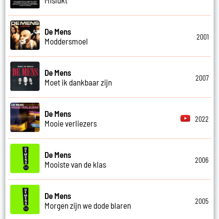
De Mens
2001
Moddersmoel
De Mens
2007
Moet ik dankbaar zijn
De Mens
2022
Mooie verliezers
De Mens
2006
Mooiste van de klas
De Mens
2005
Morgen zijn we dode blaren