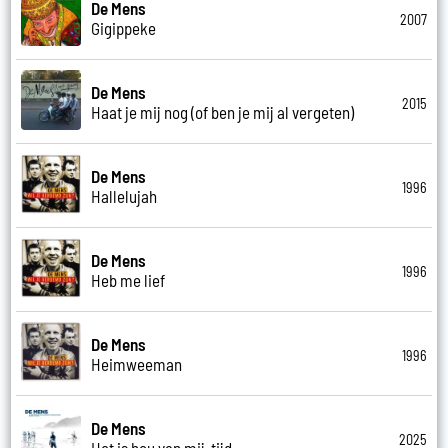
De Mens
2007
Gigippeke
De Mens
2015
Haat je mij nog (of ben je mij al vergeten)
De Mens
1996
Hallelujah
De Mens
1996
Heb me lief
De Mens
1996
Heimweeman
De Mens
2025
Het is hou van mij-tijd