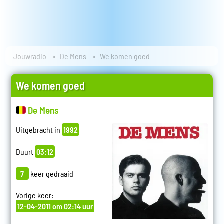
Jouwradio
De Mens
We komen goed
We komen goed
De Mens
Uitgebracht in
1992
Duurt
03:12
7
keer gedraaid
Vorige keer:
12-04-2011 om 02:14 uur