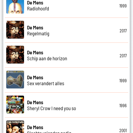
De Mens
1999
Radiohoofd
De Mens
2017
Regelmatig
De Mens
2017
Schip aan de horizon
De Mens
1999
Sex verandert alles
De Mens
1996
Sheryl Crow I need you so
De Mens
2001
Slechte vrienden nodig