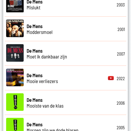
De Mens
2003
Mislukt
De Mens
2001
Moddersmoel
De Mens
2007
Moet ik dankbaar zijn
De Mens
2022
Mooie verliezers
De Mens
2006
Mooiste van de klas
De Mens
2005
Morgen zijn we dode blaren