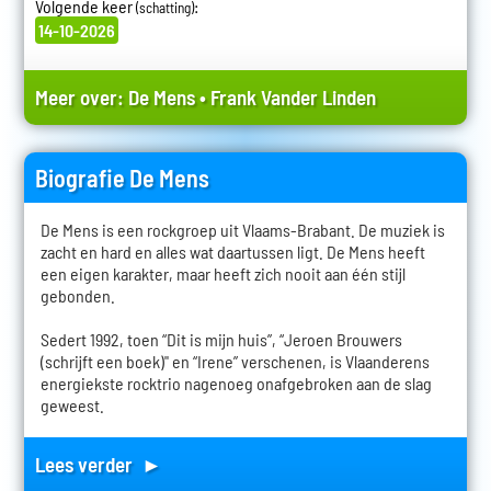
Volgende keer
:
(schatting)
14-10-2026
Meer over:
De Mens
•
Frank Vander Linden
Biografie De Mens
De Mens is een rockgroep uit Vlaams-Brabant. De muziek is
zacht en hard en alles wat daartussen ligt. De Mens heeft
een eigen karakter, maar heeft zich nooit aan één stijl
gebonden.
Sedert 1992, toen “Dit is mijn huis”, “Jeroen Brouwers
(schrijft een boek)" en “Irene” verschenen, is Vlaanderens
energiekste rocktrio nagenoeg onafgebroken aan de slag
geweest.
Lees verder ►