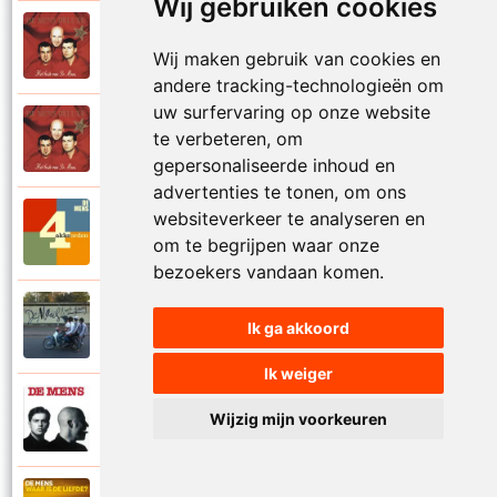
Wij gebruiken cookies
De Mens
1997
Val niet in liefde I
Wij maken gebruik van cookies en
andere tracking-technologieën om
uw surfervaring op onze website
De Mens
te verbeteren, om
1997
Val niet in liefde II
gepersonaliseerde inhoud en
advertenties te tonen, om ons
websiteverkeer te analyseren en
De Mens
2017
Vier akkoorden
om te begrijpen waar onze
bezoekers vandaan komen.
De Mens
Ik ga akkoord
2015
Vlinderhart
Ik weiger
De Mens
Wijzig mijn voorkeuren
1992
Vrijheid die niet eenzaam is