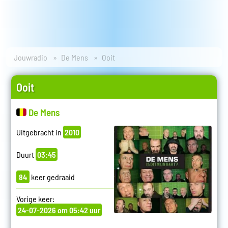
Jouwradio
De Mens
Ooit
Ooit
De Mens
Uitgebracht in
2010
Duurt
03:45
84
keer gedraaid
Vorige keer:
24-07-2026 om 05:42 uur