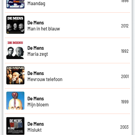
1996
Maandag
De Mens
2012
Man in het blauw
De Mens
1992
Maria zegt
De Mens
2001
Mevrouw telefoon
De Mens
1999
Mijn bloem
De Mens
2003
Mislukt