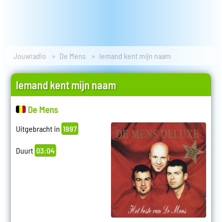
Jouwradio
De Mens
Iemand kent mijn naam
Iemand kent mijn naam
De Mens
Uitgebracht in
1997
Duurt
03:04