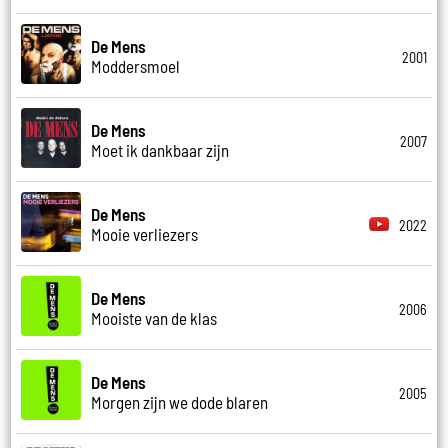
De Mens
2001
Moddersmoel
De Mens
2007
Moet ik dankbaar zijn
De Mens
2022
Mooie verliezers
De Mens
2006
Mooiste van de klas
De Mens
2005
Morgen zijn we dode blaren