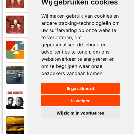
Wij gebruiken cookies
1997
Val niet in liefde I
Wij maken gebruik van cookies en
De Mens
andere tracking-technologieën om
1997
Val niet in liefde II
uw surfervaring op onze website
te verbeteren, om
gepersonaliseerde inhoud en
De Mens
2017
advertenties te tonen, om ons
Vier akkoorden
websiteverkeer te analyseren en
om te begrijpen waar onze
De Mens
bezoekers vandaan komen.
2015
Vlinderhart
Ik ga akkoord
De Mens
Ik weiger
1992
Vrijheid die niet eenzaam is
Wijzig mijn voorkeuren
De Mens
2021
Waar is de liefde