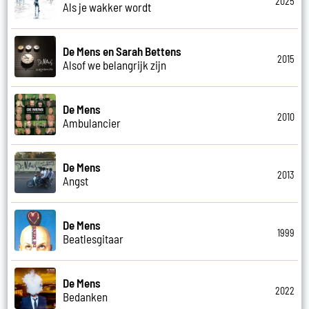
2025
Als je wakker wordt
De Mens en Sarah Bettens
2015
Alsof we belangrijk zijn
De Mens
2010
Ambulancier
De Mens
2013
Angst
De Mens
1999
Beatlesgitaar
De Mens
2022
Bedanken