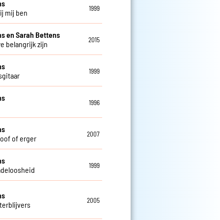
ns
1999
bij mij ben
s en Sarah Bettens
2015
e belangrijk zijn
ns
1999
sgitaar
ns
1996
ns
2007
doof of erger
ns
1999
deloosheid
ns
2005
terblijvers