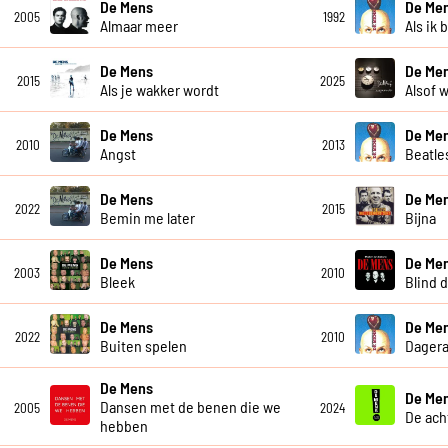
De Mens
De Me
2005
1992
Almaar meer
Als ik 
De Mens
De Men
2015
2025
Als je wakker wordt
Alsof w
De Mens
De Me
2010
2013
Angst
Beatle
De Mens
De Me
2022
2015
Bemin me later
Bijna
De Mens
De Me
2003
2010
Bleek
Blind 
De Mens
De Me
2022
2010
Buiten spelen
Dagera
De Mens
De Me
Dansen met de benen die we
2005
2024
De ach
hebben