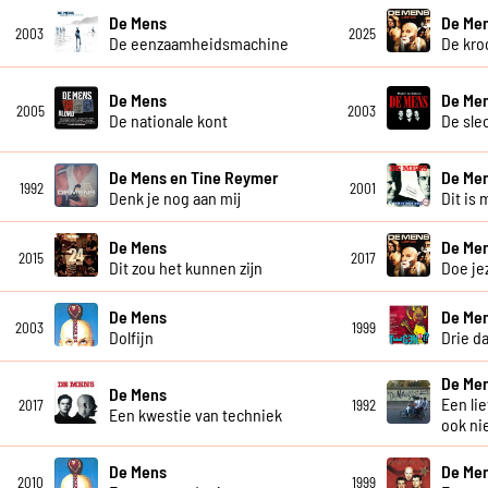
De Mens
De Me
2003
2025
De eenzaamheidsmachine
De kro
De Mens
De Me
2005
2003
De nationale kont
De sle
De Mens en Tine Reymer
De Me
1992
2001
Denk je nog aan mij
Dit is 
De Mens
De Me
2015
2017
Dit zou het kunnen zijn
Doe je
De Mens
De Me
2003
1999
Dolfijn
Drie d
De Me
De Mens
Een li
2017
1992
Een kwestie van techniek
ook ni
De Mens
De Me
2010
1999