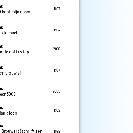
ns
1997
 kent mijn naam
ns
1994
in je macht
ns
2010
omde dat ik sliep
ns
1997
een vrouw zijn
ns
2005
jaar 3000
ns
1992
dan alleen
ns
 Brouwers (schrijft een
1992