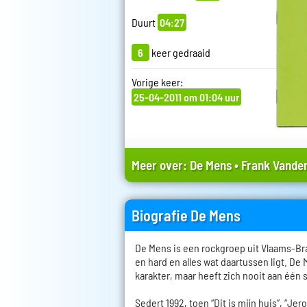
Duurt
04:27
6
keer gedraaid
Vorige keer:
25-04-2011 om 01:04 uur
Meer over:
De Mens
•
Frank Vander
Biografie De Mens
De Mens is een rockgroep uit Vlaams-Bra
en hard en alles wat daartussen ligt. De
karakter, maar heeft zich nooit aan één 
Sedert 1992, toen “Dit is mijn huis”, “Je