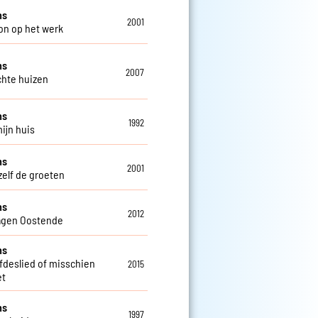
ns
2001
on op het werk
ns
2007
chte huizen
ns
1992
mijn huis
ns
2001
zelf de groeten
ns
2012
agen Oostende
ns
efdeslied of misschien
2015
et
ns
1997