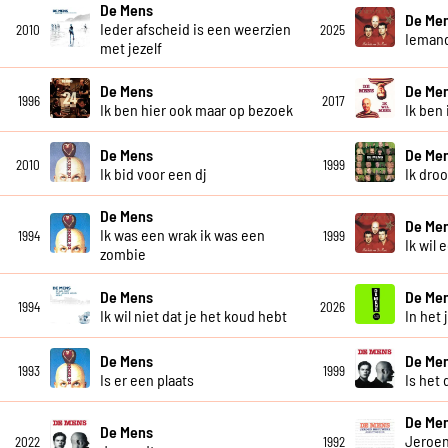
De Mens
De Me
Ieder afscheid is een weerzien
2010
2025
Iemand
met jezelf
De Mens
De Me
1996
2017
Ik ben hier ook maar op bezoek
Ik ben 
De Mens
De Me
2010
1999
Ik bid voor een dj
Ik dro
De Mens
De Me
Ik was een wrak ik was een
1994
1999
Ik wil 
zombie
De Mens
De Me
1994
2026
Ik wil niet dat je het koud hebt
In het 
De Mens
De Me
1993
1999
Is er een plaats
Is het 
De Me
De Mens
Jeroen
2022
1992