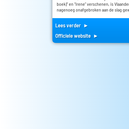
boek)" en “Irene” verschenen, is Vlaand
nagenoeg onafgebroken aan de slag ge
Lees verder ►
Officiele website ►