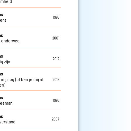
amheid
ns
1996
Gent
ns
2001
s onderweg
ns
2012
g zijn
ns
 mij nog (of ben je mij al
2015
en)
ns
1996
weeman
ns
2007
verstand