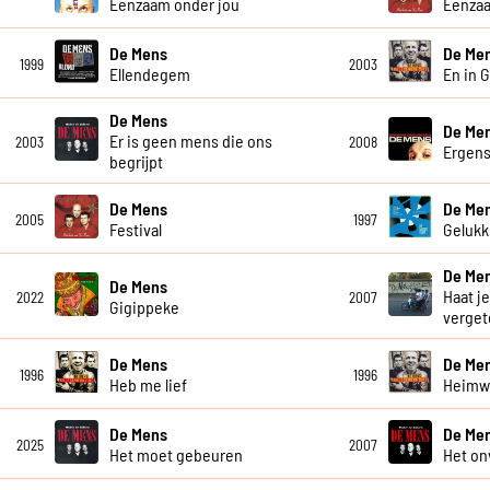
Eenzaam onder jou
Eenza
De Mens
De Me
1999
2003
Ellendegem
En in 
De Mens
De Me
Er is geen mens die ons
2003
2008
Ergen
begrijpt
De Mens
De Me
2005
1997
Festival
Gelukki
De Me
De Mens
Haat je
2022
2007
Gigippeke
verget
De Mens
De Me
1996
1996
Heb me lief
Heim
De Mens
De Me
2025
2007
Het moet gebeuren
Het on