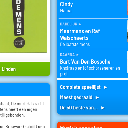
Cindy
Mama
dadelijk
►
Meermens en Raf
Walschaerts
De laatste mens
daarna
►
Bart Van Den Bossche
Knolraap en lof schorseneren en
 Linden
prei
Complete speellijst ►
Meest gedraaid ►
bant. De muziek is zacht
De 50 beste van... ►
 Mens heeft een eigen
stijl gebonden.
roen Brouwers (schrijft een