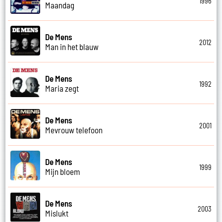
1996
Maandag
De Mens
2012
Man in het blauw
De Mens
1992
Maria zegt
De Mens
2001
Mevrouw telefoon
De Mens
1999
Mijn bloem
De Mens
2003
Mislukt