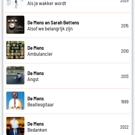
2025
Als je wakker wordt
De Mens en Sarah Bettens
2015
Alsof we belangrijk zijn
De Mens
2010
Ambulancier
De Mens
2013
Angst
De Mens
1999
Beatlesgitaar
De Mens
2022
Bedanken