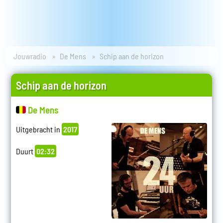
Jouwradio
De Mens
Schip aan de horizon
Schip aan de horizon
De Mens
Uitgebracht in
2017
Duurt
02:32