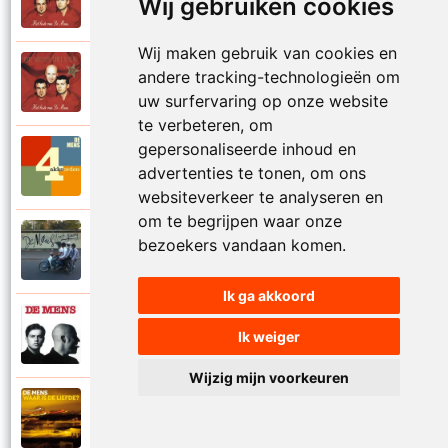
Wij gebruiken cookies
1997
Val niet in liefde I
Wij maken gebruik van cookies en
De Mens
andere tracking-technologieën om
1997
Val niet in liefde II
uw surfervaring op onze website
te verbeteren, om
gepersonaliseerde inhoud en
De Mens
2017
advertenties te tonen, om ons
Vier akkoorden
websiteverkeer te analyseren en
om te begrijpen waar onze
De Mens
bezoekers vandaan komen.
2015
Vlinderhart
Ik ga akkoord
De Mens
Ik weiger
1992
Vrijheid die niet eenzaam is
Wijzig mijn voorkeuren
De Mens
2021
Waar is de liefde