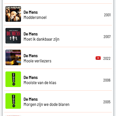
De Mens
2001
Moddersmoel
De Mens
2007
Moet ik dankbaar zijn
De Mens
2022
Mooie verliezers
De Mens
2006
Mooiste van de klas
De Mens
2005
Morgen zijn we dode blaren