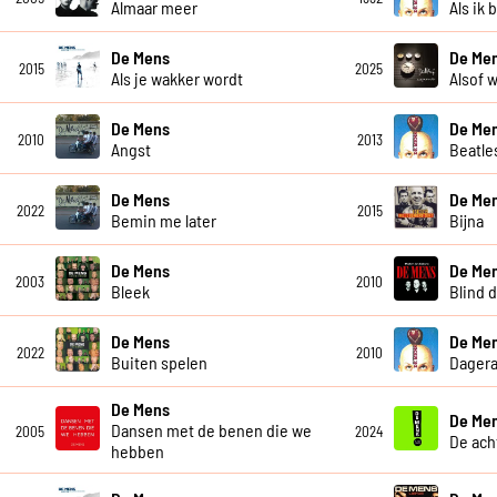
Almaar meer
Als ik 
De Mens
De Men
2015
2025
Als je wakker wordt
Alsof w
De Mens
De Me
2010
2013
Angst
Beatle
De Mens
De Me
2022
2015
Bemin me later
Bijna
De Mens
De Me
2003
2010
Bleek
Blind 
De Mens
De Me
2022
2010
Buiten spelen
Dagera
De Mens
De Me
Dansen met de benen die we
2005
2024
De ach
hebben