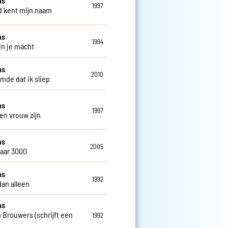
ns
1997
 kent mijn naam
ns
1994
in je macht
ns
2010
omde dat ik sliep
ns
1997
een vrouw zijn
ns
2005
jaar 3000
ns
1992
dan alleen
ns
 Brouwers (schrijft een
1992