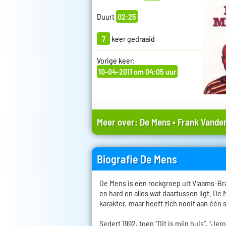
Duurt
02:25
7
keer gedraaid
Vorige keer:
10-04-2011 om 04:05 uur
Meer over:
De Mens
•
Frank Vander
Biografie De Mens
De Mens is een rockgroep uit Vlaams-Bra
en hard en alles wat daartussen ligt. De
karakter, maar heeft zich nooit aan één 
Sedert 1992, toen “Dit is mijn huis”, “Je