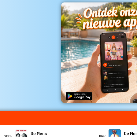
De Mens
De Me
2005
1992