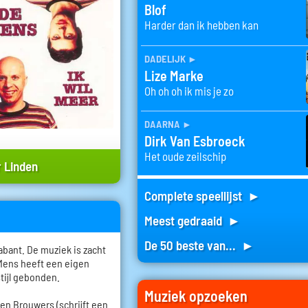
Blof
Harder dan ik hebben kan
dadelijk
►
Lize Marke
Oh oh oh ik mis je zo
daarna
►
Dirk Van Esbroeck
Het oude zeilschip
 Linden
Complete speellijst ►
Meest gedraaid ►
De 50 beste van... ►
bant. De muziek is zacht
 Mens heeft een eigen
stijl gebonden.
Muziek opzoeken
roen Brouwers (schrijft een