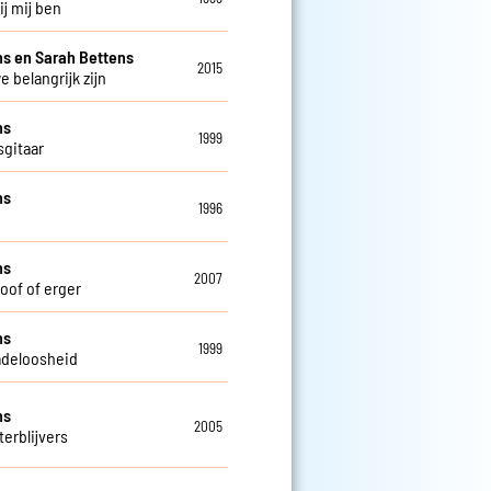
bij mij ben
s en Sarah Bettens
2015
e belangrijk zijn
ns
1999
sgitaar
ns
1996
ns
2007
doof of erger
ns
1999
deloosheid
ns
2005
terblijvers