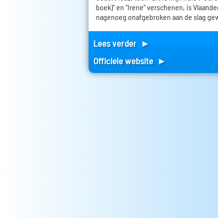
boek)" en “Irene” verschenen, is Vlaand
nagenoeg onafgebroken aan de slag ge
Lees verder ►
Officiele website ►