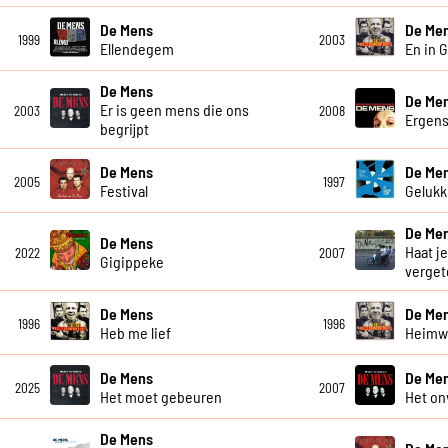
De Mens
De Me
1999
2003
Ellendegem
En in 
De Mens
De Me
Er is geen mens die ons
2003
2008
Ergen
begrijpt
De Mens
De Me
2005
1997
Festival
Gelukki
De Me
De Mens
Haat je
2022
2007
Gigippeke
verget
De Mens
De Me
1996
1996
Heb me lief
Heim
De Mens
De Me
2025
2007
Het moet gebeuren
Het on
De Mens