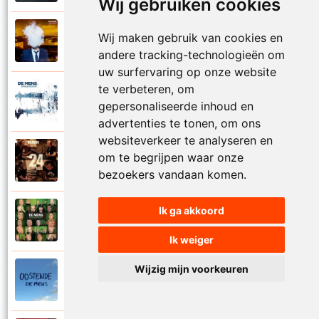
Wij gebruiken cookies
De Mens
Wij maken gebruik van cookies en
2022
Onder de zon
andere tracking-technologieën om
uw surfervaring op onze website
te verbeteren, om
De Mens
2025
gepersonaliseerde inhoud en
Ongewoon
advertenties te tonen, om ons
websiteverkeer te analyseren en
De Mens
om te begrijpen waar onze
2017
Onmondig
bezoekers vandaan komen.
Ik ga akkoord
De Mens
2010
Ooit
Ik weiger
Wijzig mijn voorkeuren
De Mens
2019
Oostende