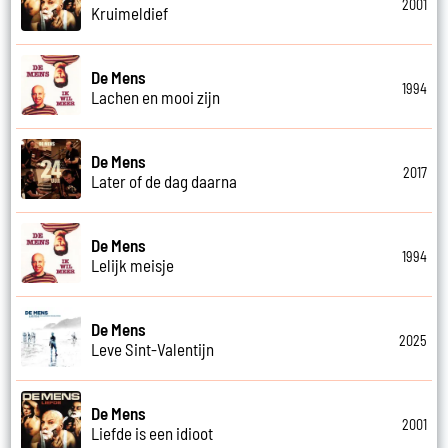
2001
Kruimeldief
De Mens
1994
Lachen en mooi zijn
De Mens
2017
Later of de dag daarna
De Mens
1994
Lelijk meisje
De Mens
2025
Leve Sint-Valentijn
De Mens
2001
Liefde is een idioot