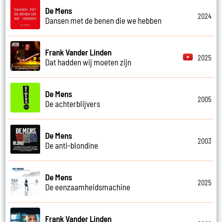
De Mens
2024
Dansen met de benen die we hebben
Frank Vander Linden
2025
Dat hadden wij moeten zijn
De Mens
2005
De achterblijvers
De Mens
2003
De anti-blondine
De Mens
2025
De eenzaamheidsmachine
Frank Vander Linden