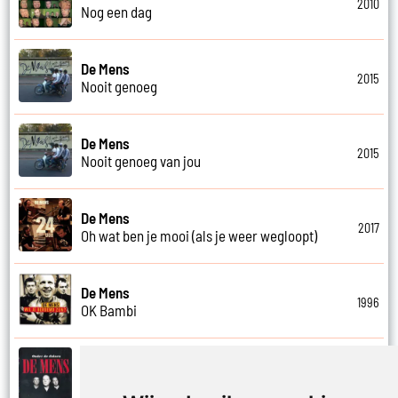
2010
Nog een dag
De Mens
2015
Nooit genoeg
De Mens
2015
Nooit genoeg van jou
De Mens
2017
Oh wat ben je mooi (als je weer wegloopt)
De Mens
1996
OK Bambi
De Mens
2007
Onder de duinen