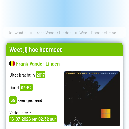
Jouwradio
Frank Vander Linden
Weet jij hoe het moet
Weet jij hoe het moet
Frank Vander Linden
Uitgebracht in
2017
Duurt
02:52
35
keer gedraaid
Vorige keer:
16-07-2026 om 02:32 uur