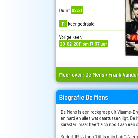
Duurt
02:21
11
keer gedraaid
Vorige keer:
20-02-2011 om 17:37 uur
Meer over:
De Mens
•
Frank Vander
Biografie De Mens
De Mens is een rockgroep uit Vlaams-Bra
en hard en alles wat daartussen ligt. De
karakter, maar heeft zich nooit aan één 
Sedert 1992, toen “Dit is mijn huis”, “Je