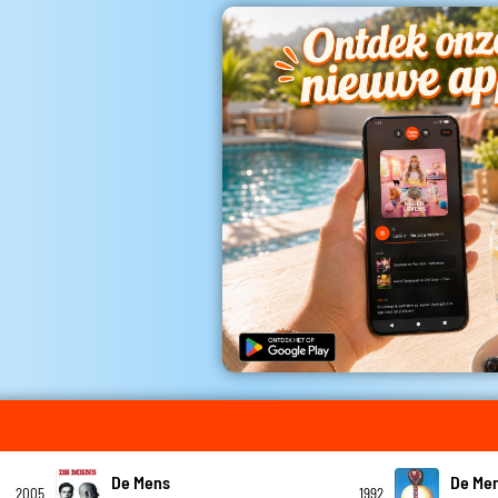
De Mens
De Me
2005
1992