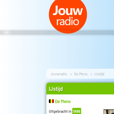
Jouwradio
De Mens
IJstijd
IJstijd
De Mens
Uitgebracht in
1996