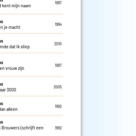
1997
 kent mijn naam
ns
1994
in je macht
ns
2010
omde dat ik sliep
ns
1997
een vrouw zijn
ns
2005
jaar 3000
ns
1992
dan alleen
ns
 Brouwers (schrijft een
1992