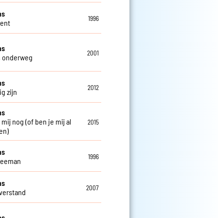
ns
1996
Gent
ns
2001
s onderweg
ns
2012
g zijn
ns
 mij nog (of ben je mij al
2015
en)
ns
1996
weeman
ns
2007
verstand
ns