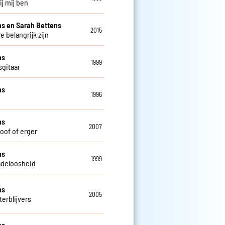
bij mij ben
s en Sarah Bettens
2015
e belangrijk zijn
ns
1999
sgitaar
ns
1996
ns
2007
doof of erger
ns
1999
deloosheid
ns
2005
terblijvers
ns