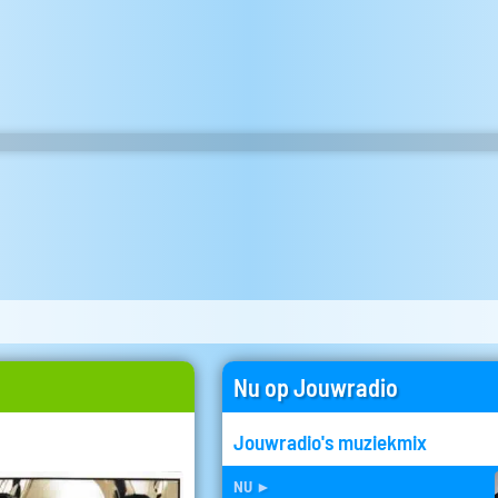
Nu op Jouwradio
Jouwradio's muziekmix
nu
►