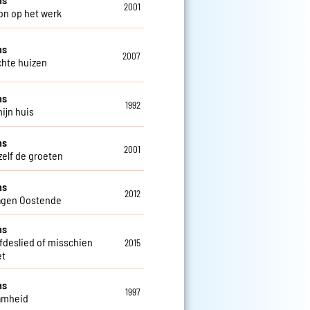
2001
on op het werk
ns
2007
chte huizen
ns
1992
mijn huis
ns
2001
zelf de groeten
ns
2012
agen Oostende
ns
efdeslied of misschien
2015
et
ns
1997
amheid