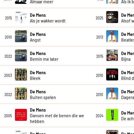
Almaar meer
Als ik 
De Mens
De Men
2015
2025
Als je wakker wordt
Alsof w
De Mens
De Me
2010
2013
Angst
Beatle
De Mens
De Me
2022
2015
Bemin me later
Bijna
De Mens
De Me
2003
2010
Bleek
Blind 
De Mens
De Me
2022
2010
Buiten spelen
Dagera
De Mens
De Me
Dansen met de benen die we
2005
2024
De ach
hebben
De Mens
De Me