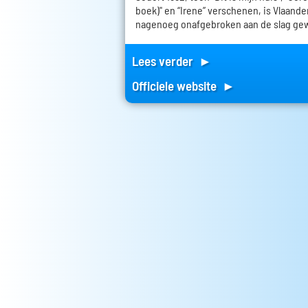
boek)" en “Irene” verschenen, is Vlaand
nagenoeg onafgebroken aan de slag ge
Lees verder ►
Officiele website ►