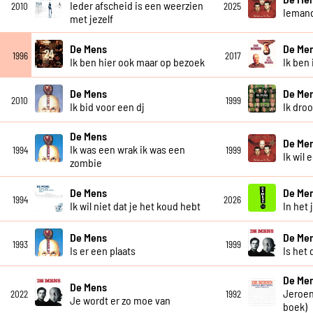
Ieder afscheid is een weerzien
2010
2025
Iemand
met jezelf
De Mens
De Me
1996
2017
Ik ben hier ook maar op bezoek
Ik ben 
De Mens
De Me
2010
1999
Ik bid voor een dj
Ik dro
De Mens
De Me
Ik was een wrak ik was een
1994
1999
Ik wil 
zombie
De Mens
De Me
1994
2026
Ik wil niet dat je het koud hebt
In het 
De Mens
De Me
1993
1999
Is er een plaats
Is het 
De Me
De Mens
Jeroen
2022
1992
Je wordt er zo moe van
boek)