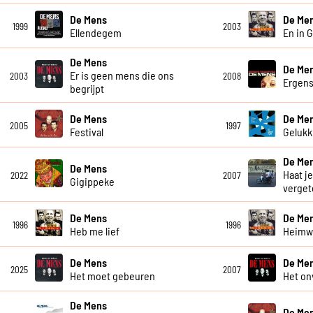
De Mens
De Me
1999
2003
Ellendegem
En in 
De Mens
De Me
Er is geen mens die ons
2003
2008
Ergen
begrijpt
De Mens
De Me
2005
1997
Festival
Gelukki
De Me
De Mens
Haat je
2022
2007
Gigippeke
verget
De Mens
De Me
1996
1996
Heb me lief
Heim
De Mens
De Me
2025
2007
Het moet gebeuren
Het on
De Mens
De Me