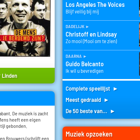
Los Angeles The Voices
Blijf veilig bij mij
dadelijk
►
Christoff en Lindsay
Zo mooi (Mooi om te zien)
daarna
►
Guido Belcanto
Ik wil u bevredigen
 Linden
Complete speellijst ►
Meest gedraaid ►
De 50 beste van... ►
bant. De muziek is zacht
 Mens heeft een eigen
stijl gebonden.
Muziek opzoeken
roen Brouwers (schrijft een