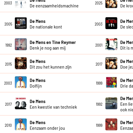
2003
2025
De eenzaamheidsmachine
De kro
De Mens
De Me
2005
2003
De nationale kont
De sle
De Mens en Tine Reymer
De Me
1992
2001
Denk je nog aan mij
Dit is 
De Mens
De Me
2015
2017
Dit zou het kunnen zijn
Doe je
De Mens
De Me
2003
1999
Dolfijn
Drie d
De Me
De Mens
Een li
2017
1992
Een kwestie van techniek
ook ni
De Mens
De Me
2010
1999
Eenzaam onder jou
Eenza