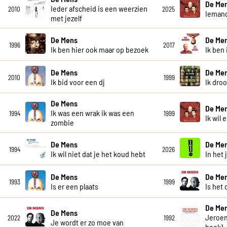
De Me
Ieder afscheid is een weerzien
2010
2025
Iemand
met jezelf
De Mens
De Me
1996
2017
Ik ben hier ook maar op bezoek
Ik ben 
De Mens
De Me
2010
1999
Ik bid voor een dj
Ik dro
De Mens
De Me
Ik was een wrak ik was een
1994
1999
Ik wil 
zombie
De Mens
De Me
1994
2026
Ik wil niet dat je het koud hebt
In het 
De Mens
De Me
1993
1999
Is er een plaats
Is het 
De Me
De Mens
Jeroen
2022
1992
Je wordt er zo moe van
boek)