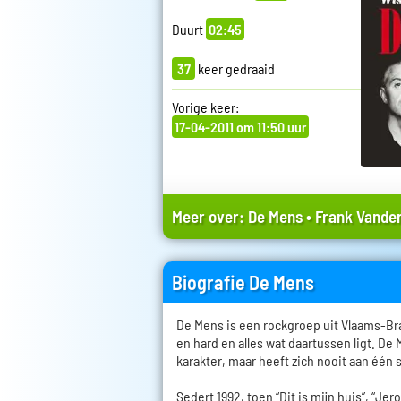
Duurt
02:45
37
keer gedraaid
Vorige keer:
17-04-2011 om 11:50 uur
Meer over:
De Mens
•
Frank Vander
Biografie De Mens
De Mens is een rockgroep uit Vlaams-Bra
en hard en alles wat daartussen ligt. De
karakter, maar heeft zich nooit aan één 
Sedert 1992, toen “Dit is mijn huis”, “Je