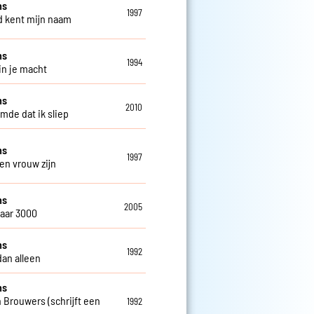
ns
1997
 kent mijn naam
ns
1994
in je macht
ns
2010
omde dat ik sliep
ns
1997
een vrouw zijn
ns
2005
jaar 3000
ns
1992
dan alleen
ns
 Brouwers (schrijft een
1992