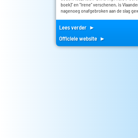
boek)" en “Irene” verschenen, is Vlaand
nagenoeg onafgebroken aan de slag ge
Lees verder ►
Officiele website ►