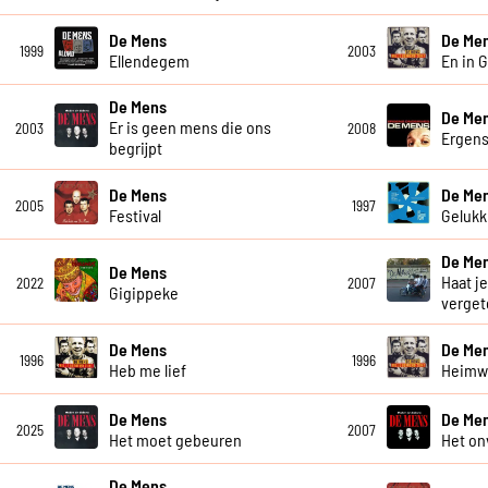
De Mens
De Me
1999
2003
Ellendegem
En in 
De Mens
De Me
Er is geen mens die ons
2003
2008
Ergen
begrijpt
De Mens
De Me
2005
1997
Festival
Gelukki
De Me
De Mens
Haat je
2022
2007
Gigippeke
verget
De Mens
De Me
1996
1996
Heb me lief
Heim
De Mens
De Me
2025
2007
Het moet gebeuren
Het on
De Mens