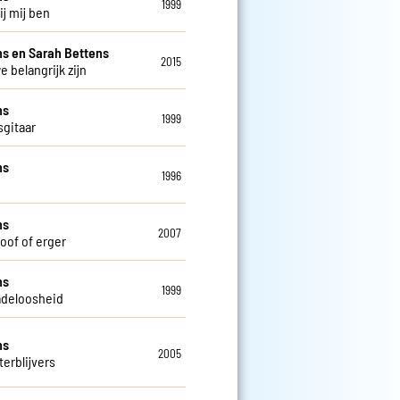
1999
bij mij ben
s en Sarah Bettens
2015
e belangrijk zijn
ns
1999
sgitaar
ns
1996
ns
2007
doof of erger
ns
1999
deloosheid
ns
2005
terblijvers