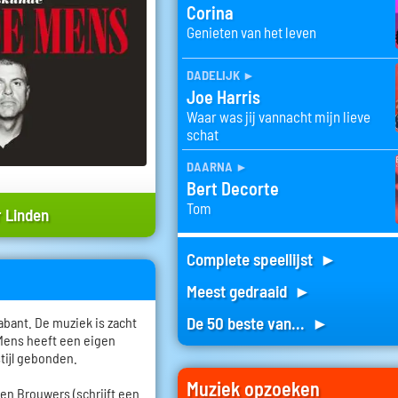
Corina
Genieten van het leven
dadelijk
►
Joe Harris
Waar was jij vannacht mijn lieve
schat
daarna
►
Bert Decorte
Tom
 Linden
Complete speellijst ►
Meest gedraaid ►
De 50 beste van... ►
bant. De muziek is zacht
 Mens heeft een eigen
stijl gebonden.
Muziek opzoeken
roen Brouwers (schrijft een