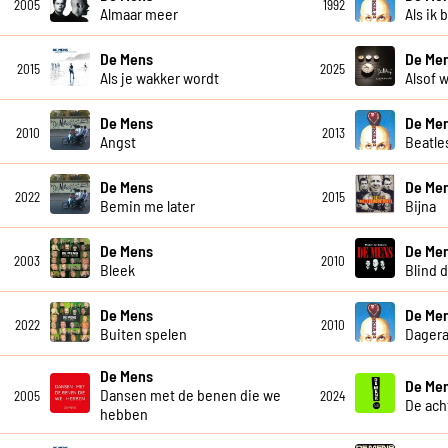
2005
1992
Almaar meer
Als ik 
De Mens
De Men
2015
2025
Als je wakker wordt
Alsof w
De Mens
De Me
2010
2013
Angst
Beatle
De Mens
De Me
2022
2015
Bemin me later
Bijna
De Mens
De Me
2003
2010
Bleek
Blind 
De Mens
De Me
2022
2010
Buiten spelen
Dagera
De Mens
De Me
Dansen met de benen die we
2005
2024
De ach
hebben