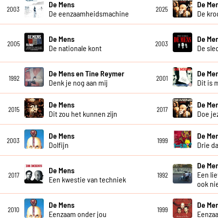
De Mens
De Me
2003
2025
De eenzaamheidsmachine
De kro
De Mens
De Me
2005
2003
De nationale kont
De sle
De Mens en Tine Reymer
De Me
1992
2001
Denk je nog aan mij
Dit is 
De Mens
De Me
2015
2017
Dit zou het kunnen zijn
Doe je
De Mens
De Me
2003
1999
Dolfijn
Drie d
De Me
De Mens
Een li
2017
1992
Een kwestie van techniek
ook ni
De Mens
De Me
2010
1999
Eenzaam onder jou
Eenza