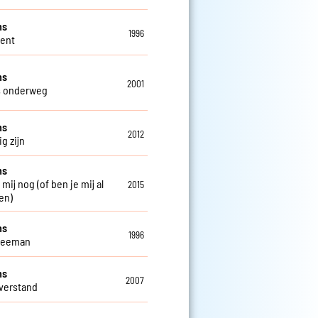
ns
1996
Gent
ns
2001
s onderweg
ns
2012
g zijn
ns
 mij nog (of ben je mij al
2015
en)
ns
1996
weeman
ns
2007
verstand