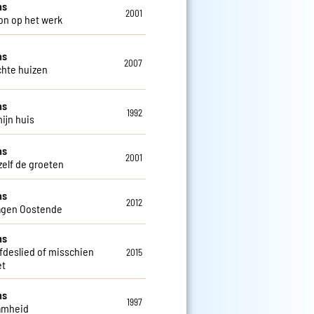
ns
2001
on op het werk
ns
2007
chte huizen
ns
1992
mijn huis
ns
2001
zelf de groeten
ns
2012
agen Oostende
ns
efdeslied of misschien
2015
et
ns
1997
amheid