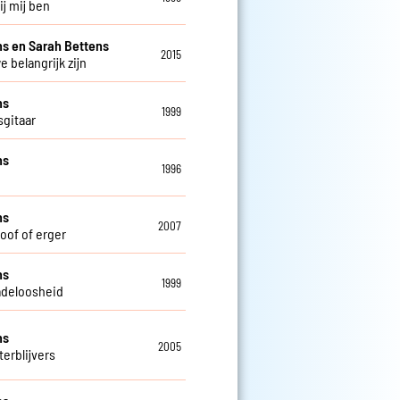
bij mij ben
s en Sarah Bettens
2015
e belangrijk zijn
ns
1999
sgitaar
ns
1996
ns
2007
doof of erger
ns
1999
deloosheid
ns
2005
terblijvers