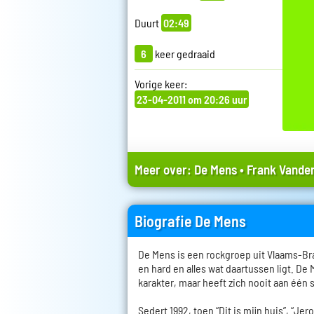
Duurt
02:49
6
keer gedraaid
Vorige keer:
23-04-2011 om 20:26 uur
Meer over:
De Mens
•
Frank Vander
Biografie De Mens
De Mens is een rockgroep uit Vlaams-Bra
en hard en alles wat daartussen ligt. De
karakter, maar heeft zich nooit aan één 
Sedert 1992, toen “Dit is mijn huis”, “Je