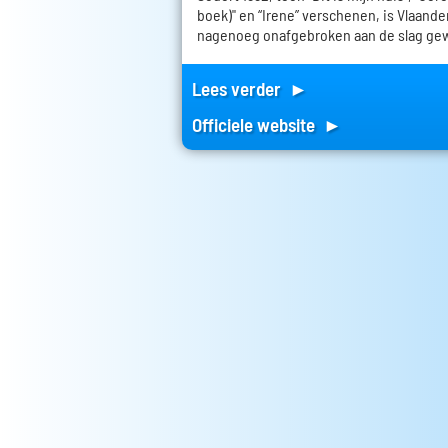
boek)" en “Irene” verschenen, is Vlaand
nagenoeg onafgebroken aan de slag ge
Lees verder ►
Officiele website ►