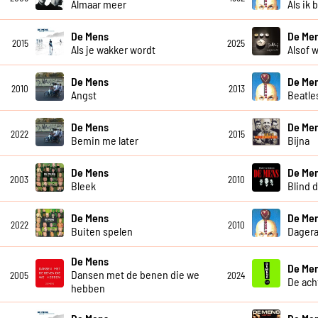
Almaar meer
Als ik 
De Mens
De Men
2015
2025
Als je wakker wordt
Alsof w
De Mens
De Me
2010
2013
Angst
Beatle
De Mens
De Me
2022
2015
Bemin me later
Bijna
De Mens
De Me
2003
2010
Bleek
Blind 
De Mens
De Me
2022
2010
Buiten spelen
Dagera
De Mens
De Me
Dansen met de benen die we
2005
2024
De ach
hebben