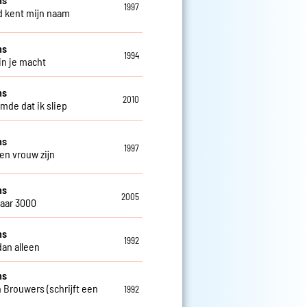
1997
 kent mijn naam
ns
1994
in je macht
ns
2010
omde dat ik sliep
ns
1997
een vrouw zijn
ns
2005
jaar 3000
ns
1992
dan alleen
ns
 Brouwers (schrijft een
1992