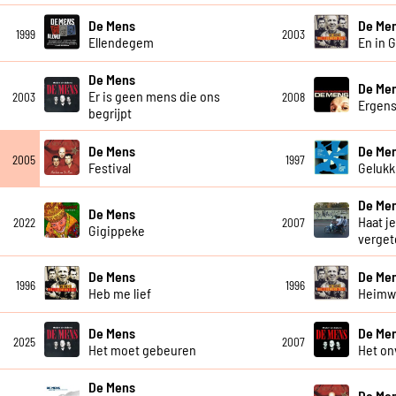
De Mens
De Me
1999
2003
Ellendegem
En in 
De Mens
De Me
Er is geen mens die ons
2003
2008
Ergen
begrijpt
De Mens
De Me
2005
1997
Festival
Gelukki
De Me
De Mens
Haat je
2022
2007
Gigippeke
verget
De Mens
De Me
1996
1996
Heb me lief
Heim
De Mens
De Me
2025
2007
Het moet gebeuren
Het on
De Mens
De Me