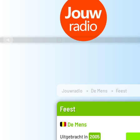
Jouwradio
De Mens
Feest
Feest
De Mens
Uitgebracht in
2005