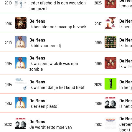
Ieder afscheid is een weerzien
2010
2025
Iemand
met jezelf
De Mens
De Me
1996
2017
Ik ben hier ook maar op bezoek
Ik ben 
De Mens
De Me
2010
1999
Ik bid voor een dj
Ik dro
De Mens
De Me
Ik was een wrak ik was een
1994
1999
Ik wil 
zombie
De Mens
De Me
1994
2026
Ik wil niet dat je het koud hebt
In het 
De Mens
De Me
1993
1999
Is er een plaats
Is het 
De Me
De Mens
Jeroen
2022
1992
Je wordt er zo moe van
boek)