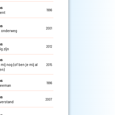
ns
1996
Gent
ns
2001
s onderweg
ns
2012
g zijn
ns
 mij nog (of ben je mij al
2015
en)
ns
1996
weeman
ns
2007
verstand
ns