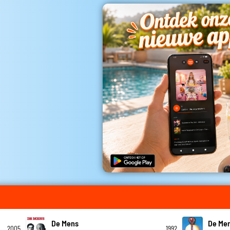
De Mens
De Me
2005
1992