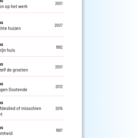
ns
2001
on op het werk
ns
2007
chte huizen
ns
1992
mijn huis
ns
2001
zelf de groeten
ns
2012
agen Oostende
ns
efdeslied of misschien
2015
et
ns
1997
amheid