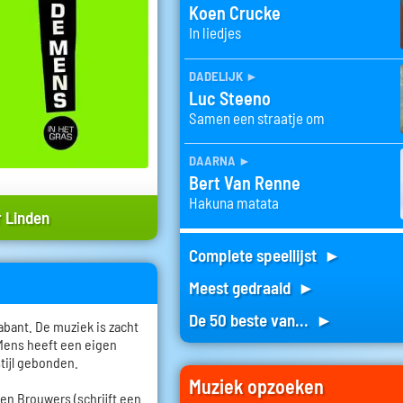
Koen Crucke
In liedjes
dadelijk
►
Luc Steeno
Samen een straatje om
daarna
►
Bert Van Renne
Hakuna matata
 Linden
Complete speellijst ►
Meest gedraaid ►
De 50 beste van... ►
bant. De muziek is zacht
 Mens heeft een eigen
stijl gebonden.
Muziek opzoeken
roen Brouwers (schrijft een