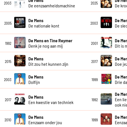
De Mens
De Me
2003
2025
De eenzaamheidsmachine
De kro
De Mens
De Me
2005
2003
De nationale kont
De sle
De Mens en Tine Reymer
De Me
1992
2001
Denk je nog aan mij
Dit is 
De Mens
De Me
2015
2017
Dit zou het kunnen zijn
Doe je
De Mens
De Me
2003
1999
Dolfijn
Drie d
De Me
De Mens
Een li
2017
1992
Een kwestie van techniek
ook ni
De Mens
De Me
2010
1999
Eenzaam onder jou
Eenza