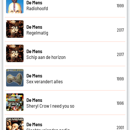
De Mens
1999
Radiohoofd
De Mens
2017
Regelmatig
De Mens
2017
Schip aan de horizon
De Mens
1999
Sex verandert alles
De Mens
1996
Sheryl Crow I need you so
De Mens
2001
Slechte vrienden nodig