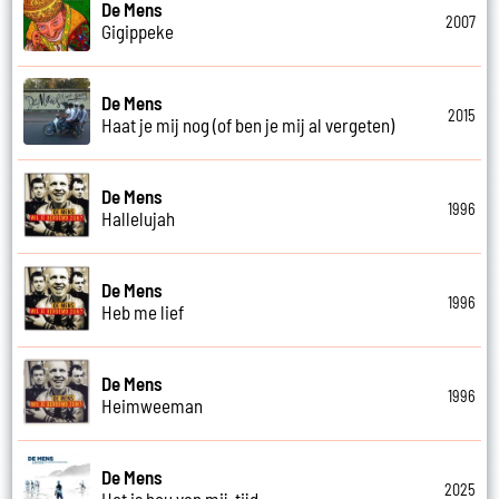
De Mens
2007
Gigippeke
De Mens
2015
Haat je mij nog (of ben je mij al vergeten)
De Mens
1996
Hallelujah
De Mens
1996
Heb me lief
De Mens
1996
Heimweeman
De Mens
2025
Het is hou van mij-tijd