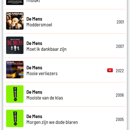
De Mens
2001
Moddersmoel
De Mens
2007
Moet ik dankbaar zijn
De Mens
2022
Mooie verliezers
De Mens
2006
Mooiste van de klas
De Mens
2005
Morgen zijn we dode blaren