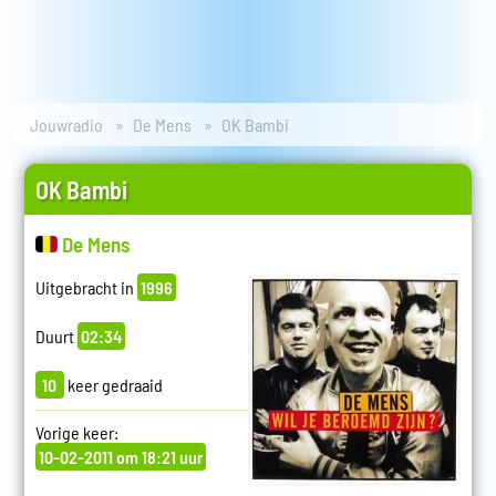
Jouwradio
De Mens
OK Bambi
OK Bambi
De Mens
Uitgebracht in
1996
Duurt
02:34
10
keer gedraaid
Vorige keer:
10-02-2011 om 18:21 uur