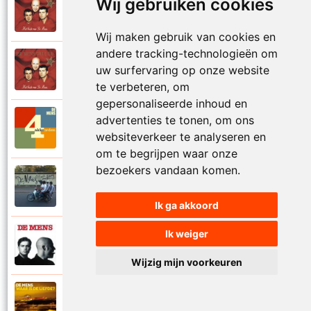
Wij gebruiken cookies
De Mens
1997
Val niet in liefde I
Wij maken gebruik van cookies en
andere tracking-technologieën om
De Mens
uw surfervaring op onze website
1997
Val niet in liefde II
te verbeteren, om
gepersonaliseerde inhoud en
advertenties te tonen, om ons
De Mens
2017
Vier akkoorden
websiteverkeer te analyseren en
om te begrijpen waar onze
bezoekers vandaan komen.
De Mens
2015
Vlinderhart
Ik ga akkoord
Ik weiger
De Mens
1992
Vrijheid die niet eenzaam is
Wijzig mijn voorkeuren
De Mens
2021
Waar is de liefde