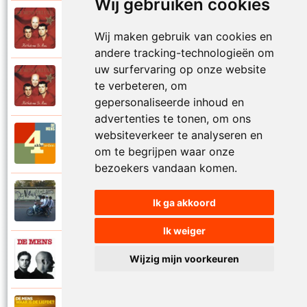
Wij gebruiken cookies
De Mens
1997
Val niet in liefde I
Wij maken gebruik van cookies en
andere tracking-technologieën om
uw surfervaring op onze website
De Mens
te verbeteren, om
1997
Val niet in liefde II
gepersonaliseerde inhoud en
advertenties te tonen, om ons
websiteverkeer te analyseren en
De Mens
2017
Vier akkoorden
om te begrijpen waar onze
bezoekers vandaan komen.
De Mens
Ik ga akkoord
2015
Vlinderhart
Ik weiger
De Mens
Wijzig mijn voorkeuren
1992
Vrijheid die niet eenzaam is