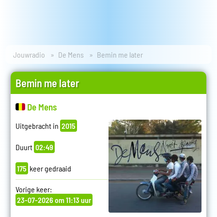
Jouwradio
De Mens
Bemin me later
Bemin me later
De Mens
Uitgebracht in
2015
Duurt
02:49
175
keer gedraaid
Vorige keer:
23-07-2026 om 11:13 uur