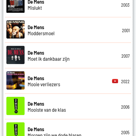
De Mens
2003
Mislukt
De Mens
2001
Moddersmoel
De Mens
2007
Moet ik dankbaar zijn
De Mens
2022
Mooie verliezers
De Mens
2006
Mooiste van de klas
De Mens
2005
Morgen zijn we dode blaren