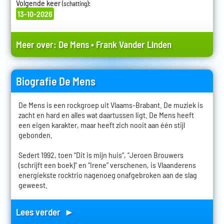
Volgende keer
:
(schatting)
13-10-2026
Meer over:
De Mens
•
Frank Vander Linden
Biografie De Mens
De Mens is een rockgroep uit Vlaams-Brabant. De muziek is
zacht en hard en alles wat daartussen ligt. De Mens heeft
een eigen karakter, maar heeft zich nooit aan één stijl
gebonden.
Sedert 1992, toen “Dit is mijn huis”, “Jeroen Brouwers
(schrijft een boek)" en “Irene” verschenen, is Vlaanderens
energiekste rocktrio nagenoeg onafgebroken aan de slag
geweest.
Lees verder ►