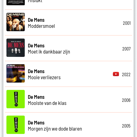
De Mens
2001
Moddersmoel
De Mens
2007
Moet ik dankbaar zijn
De Mens
2022
Mooie verliezers
De Mens
2006
Mooiste van de klas
De Mens
2005
Morgen zijn we dode blaren