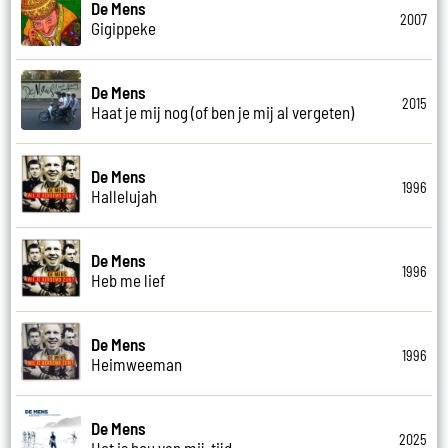
De Mens
2007
Gigippeke
De Mens
2015
Haat je mij nog (of ben je mij al vergeten)
De Mens
1996
Hallelujah
De Mens
1996
Heb me lief
De Mens
1996
Heimweeman
De Mens
2025
Het is hou van mij-tijd