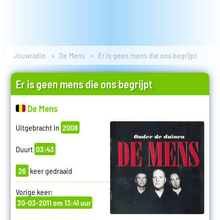
Jouwradio
De Mens
Er is geen mens die ons begrijpt
Er is geen mens die ons begrijpt
De Mens
Uitgebracht in
2008
Duurt
03:43
26
keer gedraaid
Vorige keer:
30-03-2011 om 13:41 uur