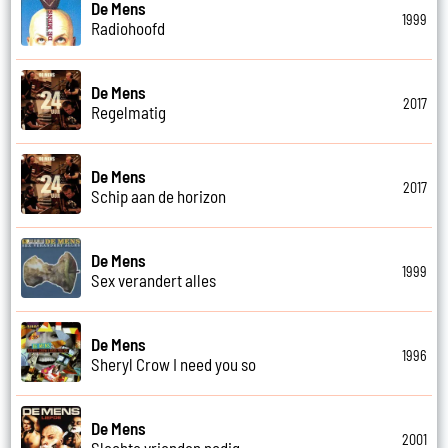
De Mens
1999
Radiohoofd
De Mens
2017
Regelmatig
De Mens
2017
Schip aan de horizon
De Mens
1999
Sex verandert alles
De Mens
1996
Sheryl Crow I need you so
De Mens
2001
Slechte vrienden nodig