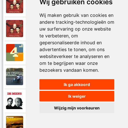
Wij gebruiken cookies
De Mens
1997
Val niet in liefde I
Wij maken gebruik van cookies en
andere tracking-technologieën om
De Mens
uw surfervaring op onze website
1997
Val niet in liefde II
te verbeteren, om
gepersonaliseerde inhoud en
advertenties te tonen, om ons
De Mens
2017
Vier akkoorden
websiteverkeer te analyseren en
om te begrijpen waar onze
bezoekers vandaan komen.
De Mens
2015
Vlinderhart
Ik ga akkoord
Ik weiger
De Mens
1992
Vrijheid die niet eenzaam is
Wijzig mijn voorkeuren
De Mens
2021
Waar is de liefde