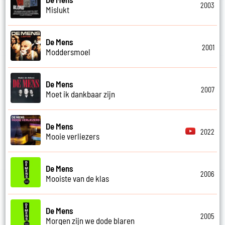
2003
Mislukt
De Mens
2001
Moddersmoel
De Mens
2007
Moet ik dankbaar zijn
De Mens
2022
Mooie verliezers
De Mens
2006
Mooiste van de klas
De Mens
2005
Morgen zijn we dode blaren