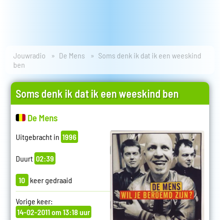
Jouwradio
De Mens
Soms denk ik dat ik een weeskind
ben
Soms denk ik dat ik een weeskind ben
De Mens
Uitgebracht in
1996
Duurt
02:39
10
keer gedraaid
Vorige keer:
14-02-2011 om 13:18 uur