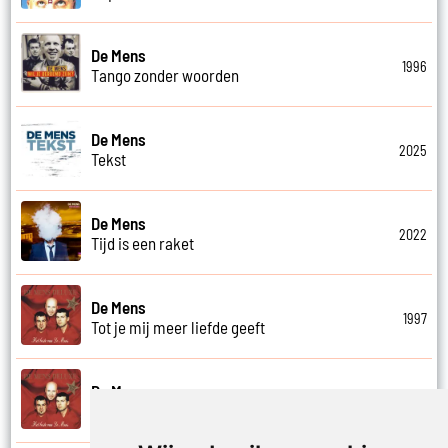
De Mens
1996
Tango zonder woorden
De Mens
2025
Tekst
De Mens
2022
Tijd is een raket
De Mens
1997
Tot je mij meer liefde geeft
De Mens
1997
Tot ziens