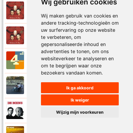
Wij gebruiken cookies
De Mens
1997
Val niet in liefde I
Wij maken gebruik van cookies en
andere tracking-technologieën om
uw surfervaring op onze website
De Mens
1997
te verbeteren, om
Val niet in liefde II
gepersonaliseerde inhoud en
advertenties te tonen, om ons
De Mens
websiteverkeer te analyseren en
2017
Vier akkoorden
om te begrijpen waar onze
bezoekers vandaan komen.
De Mens
2015
Ik ga akkoord
Vlinderhart
Ik weiger
De Mens
1992
Wijzig mijn voorkeuren
Vrijheid die niet eenzaam is
De Mens