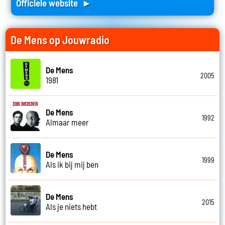
Officiele website ►
De Mens op Jouwradio
De Mens
2005
1981
De Mens
1992
Almaar meer
De Mens
1999
Als ik bij mij ben
De Mens
2015
Als je niets hebt