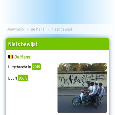
Jouwradio
De Mens
Niets bewijst
Niets bewijst
De Mens
Uitgebracht in
2015
Duurt
03:18