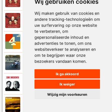
Wij gebruiken cookies
1997
Val niet in liefde I
Wij maken gebruik van cookies en
De Mens
andere tracking-technologieën om
1997
Val niet in liefde II
uw surfervaring op onze website
te verbeteren, om
gepersonaliseerde inhoud en
De Mens
2017
advertenties te tonen, om ons
Vier akkoorden
websiteverkeer te analyseren en
om te begrijpen waar onze
De Mens
bezoekers vandaan komen.
2015
Vlinderhart
Ik ga akkoord
De Mens
Ik weiger
1992
Vrijheid die niet eenzaam is
Wijzig mijn voorkeuren
De Mens
2021
Waar is de liefde