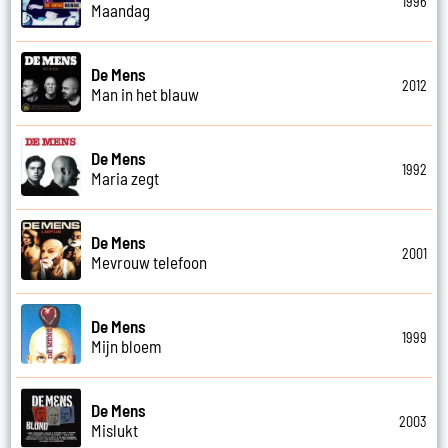
1996
Maandag
De Mens
2012
Man in het blauw
De Mens
1992
Maria zegt
De Mens
2001
Mevrouw telefoon
De Mens
1999
Mijn bloem
De Mens
2003
Mislukt