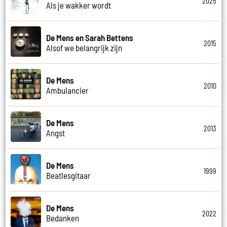
2025
Als je wakker wordt
De Mens en Sarah Bettens
2015
Alsof we belangrijk zijn
De Mens
2010
Ambulancier
De Mens
2013
Angst
De Mens
1999
Beatlesgitaar
De Mens
2022
Bedanken