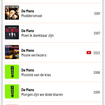
De Mens
2001
Moddersmoel
De Mens
2007
Moet ik dankbaar zijn
De Mens
2022
Mooie verliezers
De Mens
2006
Mooiste van de klas
De Mens
2005
Morgen zijn we dode blaren