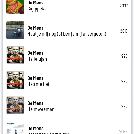
De Mens
2007
Gigippeke
De Mens
2015
Haat je mij nog (of ben je mij al vergeten)
De Mens
1996
Hallelujah
De Mens
1996
Heb me lief
De Mens
1996
Heimweeman
De Mens
2025
Het is hou van mij-tijd