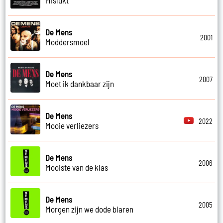
De Mens
2001
Moddersmoel
De Mens
2007
Moet ik dankbaar zijn
De Mens
2022
Mooie verliezers
De Mens
2006
Mooiste van de klas
De Mens
2005
Morgen zijn we dode blaren