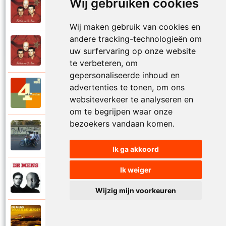
Wij gebruiken cookies
De Mens
1997
Val niet in liefde I
Wij maken gebruik van cookies en
andere tracking-technologieën om
De Mens
uw surfervaring op onze website
1997
Val niet in liefde II
te verbeteren, om
gepersonaliseerde inhoud en
advertenties te tonen, om ons
De Mens
2017
Vier akkoorden
websiteverkeer te analyseren en
om te begrijpen waar onze
bezoekers vandaan komen.
De Mens
2015
Vlinderhart
Ik ga akkoord
Ik weiger
De Mens
1992
Vrijheid die niet eenzaam is
Wijzig mijn voorkeuren
De Mens
2021
Waar is de liefde