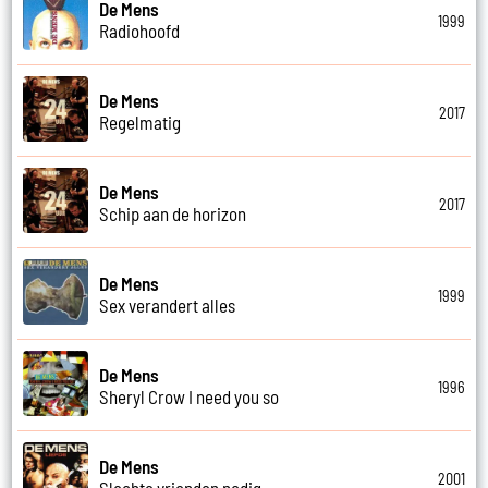
De Mens
1999
Radiohoofd
De Mens
2017
Regelmatig
De Mens
2017
Schip aan de horizon
De Mens
1999
Sex verandert alles
De Mens
1996
Sheryl Crow I need you so
De Mens
2001
Slechte vrienden nodig