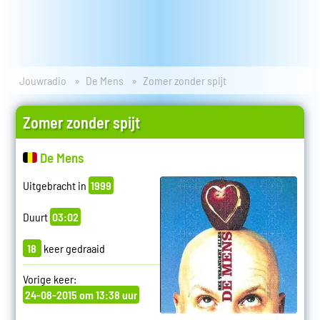
Jouwradio
De Mens
Zomer zonder spijt
Zomer zonder spijt
De Mens
Uitgebracht in
1999
Duurt
03:02
18
keer gedraaid
Vorige keer:
24-08-2015 om 13:38 uur